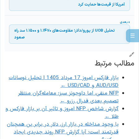
آمریکا از قیمت‌ها حمایت کرد
تحلیل UOB از یورو/دلار؛ مقاومت‌های ۱.۱۴۷۰ و ۱.۱۵۰۰ سد راه
☰
صعود
🔗
مطالب مرتبط
بازار فارکس امروز 17 مرداد 1405 | تحلیل نوسانات
AUD/USD و USD/CAD
←
NFP منفی، اما داوجونز سبز؛ معامله‌گران منتظر
تصمیم بعدی فدرال رزرو
←
گزارش شاخص NFP امروز و تاثیر آن بر بازار فارکس و
طلا
←
با وجود مداخله در بازار ارز، دلار در برابر ین همچنان
قدرتمند است؛ آیا گزارش NFP روند جدیدی ایجاد