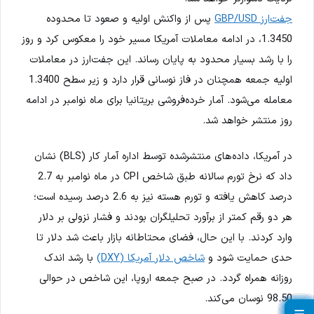
جفت‌ارز GBP/USD
پس از واکنش اولیه و صعود تا محدوده
1.3450، در ادامه معاملات آمریکا مسیر خود را معکوس کرد و روز
را با رشد بسیار محدود به پایان رساند. این جفت‌ارز در معاملات
اولیه جمعه همچنان در فاز نوسانی قرار دارد و زیر سطح 1.3400
معامله می‌شود. آمار خرده‌فروشی بریتانیا برای ماه نوامبر در ادامه
روز منتشر خواهد شد.
در آمریکا، داده‌های منتشرشده توسط اداره آمار کار (BLS) نشان
داد که نرخ تورم سالانه طبق شاخص CPI در ماه نوامبر به 2.7
درصد کاهش یافته و تورم هسته نیز به 2.6 درصد رسیده است؛
هر دو رقم کمتر از برآورد تحلیلگران بودند و فشار نزولی بر دلار
وارد کردند. با این حال، فضای محتاطانه بازار باعث شد دلار تا
حدی حمایت شود و
شاخص دلار آمریکا (DXY)
با رشد اندک
روزانه همراه گردد. در صبح جمعه اروپا، این شاخص در حوالی
98.50 نوسان می‌کند.