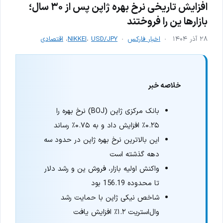
افزایش تاریخی نرخ بهره ژاپن پس از ۳۰ سال؛
بازارها ین را فروختند
۲۸ آذر ۱۴۰۴
اخبار فارکس
USD/JPY
،
NIKKEI
،
اقتصادی
خلاصه خبر
بانک مرکزی ژاپن (BOJ) نرخ بهره را
۰.۲۵٪ افزایش داد و به ۰.۷۵٪ رساند
این بالاترین نرخ بهره ژاپن در حدود سه
دهه گذشته است
واکنش اولیه بازار، فروش ین و رشد دلار
تا محدوده 156.19 بود
شاخص نیکی ژاپن با حمایت رشد
وال‌استریت ۱.۲٪ افزایش یافت