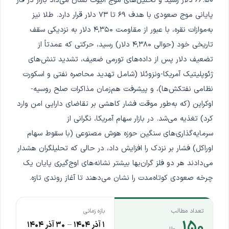
۶۶.۵۰ دلار رسید و تحلیل‌های موج الیوت نشان می‌داد بازار در فاز
پایانی موج صعودی با هدف ۶۹ تا ۷۳ دلار قرار دارد. طلا نیز
به‌موازات نقره، با عبور از مقاومت ۴,۳۵۰ دلار به نزدیکی سقف
تاریخی خود (حوالی ۴,۳۸۰ دلار) رسید، حرکتی که عمدتاً از
تضعیف دلار پس از داده‌های تورمی ضعیف، تشدید تنش‌های
ژئوپلیتیک آمریکا-ونزوئلا (شامل تهدید محاصره نفتی و اسکورت
نظامی نفتکش‌ها)، و پیشرفت هم‌زمان مذاکرات صلح روسیه-
اوکراین (که به‌طور موقت فشار کاهشی بر تقاضای دارایی امن وارد
کرد) تغذیه می‌شد. در بازار سهام آمریکا، نگرانی از
سرمایه‌گذاری‌های سنگین حوزه هوش مصنوعی (با سقوط سهام
اوراکل) فشار بر نزدک را افزایش داد، در حالی که تحلیلگران هشدار
می‌دادند هر دو فلز گران‌بها بیشتر نشانه‌های اوج‌گیری پایان یک
چرخه صعودی کوتاه‌مدت را نشان می‌دهند تا آغاز روندی تازه.
تعداد مطالب
بازه زمانی
۱۵۰
۱ آذر ۱۴۰۴
–
۳۰ آذر ۱۴۰۴