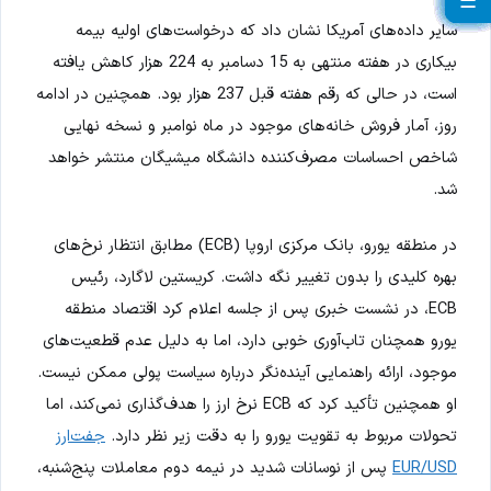
☰
☰
☰
☰
☰
☰
☰
☰
☰
☰
☰
☰
☰
☰
☰
☰
☰
☰
☰
☰
سایر داده‌های آمریکا نشان داد که درخواست‌های اولیه بیمه
بیکاری در هفته منتهی به 15 دسامبر به 224 هزار کاهش یافته
است، در حالی که رقم هفته قبل 237 هزار بود. همچنین در ادامه
روز، آمار فروش خانه‌های موجود در ماه نوامبر و نسخه نهایی
شاخص احساسات مصرف‌کننده دانشگاه میشیگان منتشر خواهد
شد.
در منطقه یورو، بانک مرکزی اروپا (ECB) مطابق انتظار نرخ‌های
بهره کلیدی را بدون تغییر نگه داشت. کریستین لاگارد، رئیس
ECB، در نشست خبری پس از جلسه اعلام کرد اقتصاد منطقه
یورو همچنان تاب‌آوری خوبی دارد، اما به دلیل عدم قطعیت‌های
موجود، ارائه راهنمایی آینده‌نگر درباره سیاست پولی ممکن نیست.
او همچنین تأکید کرد که ECB نرخ ارز را هدف‌گذاری نمی‌کند، اما
تحولات مربوط به تقویت یورو را به دقت زیر نظر دارد.
جفت‌ارز
EUR/USD
پس از نوسانات شدید در نیمه دوم معاملات پنج‌شنبه،