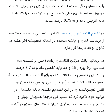
رقیب مقاوم باقی مانده است. بانک مرکزی ژاپن در پایان نشست
دو روزه سیاست‌گذاری پولی خود، نرخ بهره کوتاه‌مدت را 25 واحد
پایه افزایش داده و به 0.75 درصد رساند.
در
تقویم اقتصادی روز جمعه
، انتشار داده‌هایی با اهمیت متوسط
از بریتانیا، آلمان و ایالات متحده در آستانه تعطیلات آخر هفته در
کانون توجه بازارها قرار دارد.
در بریتانیا، بانک مرکزی انگلستان (BoE) پس از نشست ماه
دسامبر، نرخ بهره را 25 واحد پایه کاهش داد و به 3.7 درصد
رساند. این تصمیم با اختلاف اندک و رأی 5 عضو موافق در برابر 4
عضو مخالف اتخاذ شد و رأی اندرو بیلی، رئیس بانک مرکزی،
نقش تعیین‌کننده‌ای در این تصمیم داشت. بانک انگلستان در
بیانیه خود تأکید کرد که مسیر کلی نرخ‌ها همچنان نزولی و
تدریجی است، اما تصمیم‌گیری درباره کاهش‌های بعدی در آینده
نزدیک دشوارتر خواهد شد.