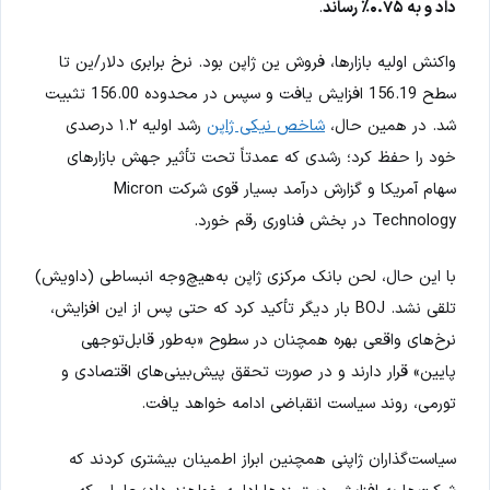
داد و به ۰.۷۵٪ رساند
.
واکنش اولیه بازارها، فروش ین ژاپن بود. نرخ برابری دلار/ین تا
سطح 156.19 افزایش یافت و سپس در محدوده 156.00 تثبیت
شد. در همین حال،
شاخص نیکی ژاپن
رشد اولیه ۱.۲ درصدی
خود را حفظ کرد؛ رشدی که عمدتاً تحت تأثیر جهش بازارهای
سهام آمریکا و گزارش درآمد بسیار قوی شرکت Micron
Technology در بخش فناوری رقم خورد.
با این حال، لحن بانک مرکزی ژاپن به‌هیچ‌وجه انبساطی (داویش)
تلقی نشد. BOJ بار دیگر تأکید کرد که حتی پس از این افزایش،
نرخ‌های واقعی بهره همچنان در سطوح «به‌طور قابل‌توجهی
پایین» قرار دارند و در صورت تحقق پیش‌بینی‌های اقتصادی و
تورمی، روند سیاست انقباضی ادامه خواهد یافت.
سیاست‌گذاران ژاپنی همچنین ابراز اطمینان بیشتری کردند که