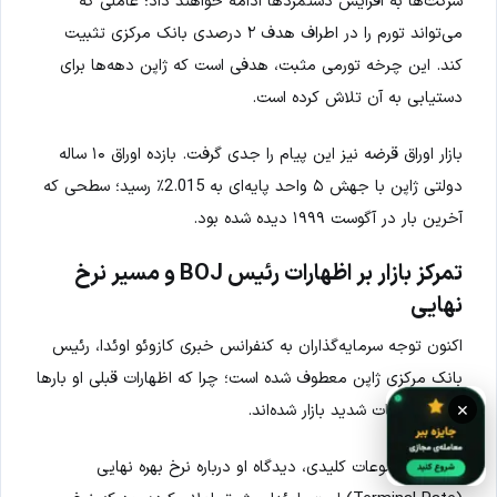
شرکت‌ها به افزایش دستمزدها ادامه خواهند داد؛ عاملی که
می‌تواند تورم را در اطراف هدف ۲ درصدی بانک مرکزی تثبیت
کند. این چرخه تورمی مثبت، هدفی است که ژاپن دهه‌ها برای
دستیابی به آن تلاش کرده است.
بازار اوراق قرضه نیز این پیام را جدی گرفت. بازده اوراق ۱۰ ساله
دولتی ژاپن با جهش ۵ واحد پایه‌ای به 2.015٪ رسید؛ سطحی که
آخرین بار در آگوست ۱۹۹۹ دیده شده بود.
تمرکز بازار بر اظهارات رئیس BOJ و مسیر نرخ
نهایی
اکنون توجه سرمایه‌گذاران به کنفرانس خبری کازوئو اوئدا، رئیس
بانک مرکزی ژاپن معطوف شده است؛ چرا که اظهارات قبلی او بارها
×
باعث نوسانات شدید بازار شده‌اند.
یکی از موضوعات کلیدی، دیدگاه او درباره نرخ بهره نهایی