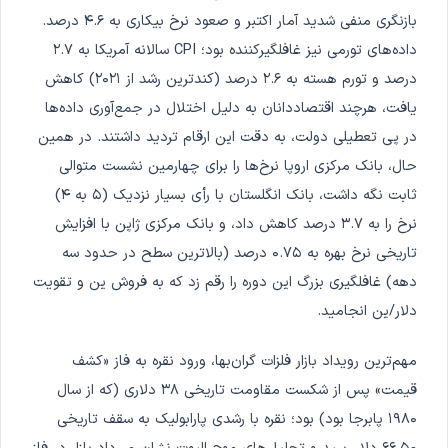
بازنگری منفی شدید آمار اکتبر و صعود نرخ بیکاری به ۴.۶ درصد.
داده‌های تورمی نیز غافلگیرکننده بود؛ CPI سالانه آمریکا به ۲.۷
درصد و تورم هسته به ۲.۶ درصد (کندترین رشد از ۲۰۲۱) کاهش
یافت، هرچند اقتصاددانان به دلیل اختلال در جمع‌آوری داده‌ها
در پی تعطیلی دولت، به دقت این ارقام تردید داشتند. در همین
حال، بانک مرکزی اروپا نرخ‌ها را برای چهارمین نشست متوالی
ثابت نگه داشت، بانک انگلستان با رأی بسیار نزدیک (۵ به ۴)
نرخ را به ۳.۷ درصد کاهش داد، و بانک مرکزی ژاپن با افزایش
تاریخی نرخ بهره به ۰.۷۵ درصد (بالاترین سطح در حدود سه
دهه) غافلگیری بزرگ این دوره را رقم زد که به فروش ین و تقویت
دلار/ین انجامید.
مهم‌ترین رویداد بازار فلزات گران‌بها، ورود نقره به فاز «کشف
قیمت» پس از شکست مقاومت تاریخی ۳۸ دلاری (که از سال
۱۹۸۰ پابرجا بود) بود؛ نقره با رشدی پارابولیک به سقف تاریخی