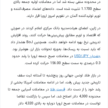
در محدوده منفی بسته شد اما در معاملات اولیه جمعه بالای
سطح 1.1700 تثبیت شده است. داده‌های اعتماد مصرف‌کننده و
تورم تولیدکننده آلمان در تقویم امروز اروپا قرار دارند.
در ژاپن، اعضای هیئت‌مدیره بانک مرکزی اعلام کردند در صورتی
که اقتصاد و تورم مطابق پیش‌بینی‌ها حرکت کنند، روند افزایش
تدریجی نرخ بهره ادامه خواهد داشت. همچنین BoJ هشدار داد
که باید نسبت به ریسک‌ها، به‌ویژه تحولات بازار ارز، هوشیار بود.
جفت‌ارز USD/JPY
در معاملات صبح جمعه اروپا با رشد حدود
0.3 درصدی به سمت سطح 156.00 حرکت کرده است.
در بازار طلا، اونس جهانی روز پنج‌شنبه تا آستانه ثبت سقف
تاریخی جدید پیش رفت، اما در ادامه معاملات آمریکا بخشی از
رشد خود را از دست داد.
قیمت طلا
در معاملات آسیایی جمعه تا
محدوده 4,300 دلار اصلاح شد، اما سپس با بازگشت تقاضا
توانست در معاملات صبح اروپا دوباره به بالای 4,320 دلار