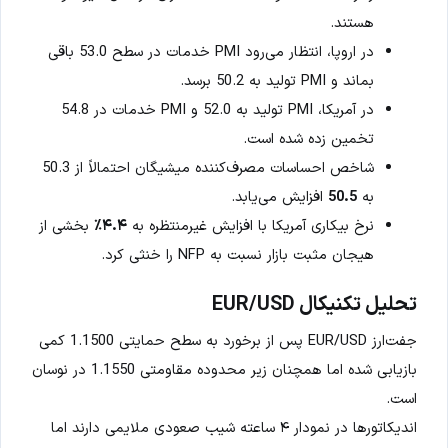
هستند.
در اروپا، انتظار می‌رود PMI خدمات در سطح 53.0 باقی
بماند و PMI تولید به 50.2 برسد.
در آمریکا، PMI تولید به 52.0 و PMI خدمات در 54.8
تخمین زده شده است.
شاخص احساسات مصرف‌کننده میشیگان احتمالاً از 50.3
به
50.5
افزایش می‌یابد.
نرخ بیکاری آمریکا با افزایش غیرمنتظره به
۴.۴٪
بخشی از
هیجان مثبت بازار نسبت به NFP را خنثی کرد.
تحلیل تکنیکال EUR/USD
جفت‌ارز EUR/USD پس از برخورد به سطح حمایتی 1.1500 کمی
بازیابی شده اما همچنان زیر محدوده مقاومتی 1.1550 در نوسان
است.
اندیکاتورها در نمودار ۴ ساعته شیب صعودی ملایمی دارند اما