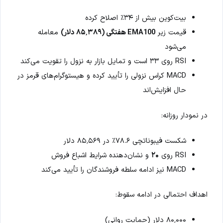
بیت‌کوین بیش از ۳۴٪ اصلاح کرده
قیمت زیر
EMA100 هفتگی (۸۵٬۳۸۹ دلار)
معامله
می‌شود
RSI روی ۳۳ است و تمایل بازار به نزول را تقویت می‌کند
MACD کراس نزولی را تأیید کرده و هیستوگرام‌های قرمز در
حال افزایش‌اند
در نمودار روزانه:
شکست فیبوناتچی ۷۸.۶٪ در ۸۵٬۵۶۹ دلار
RSI روی
۲۰
و نشان‌دهنده شرایط اشباع فروش
MACD نیز ادامه سلطه فروشندگان را تأیید می‌کند
اهداف احتمالی در ادامه سقوط:
۸۰٬۰۰۰ دلار (حمایت روانی)