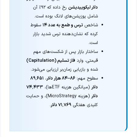
دلار لیکوییدیشن
رخ داده که ۹۲٪ آن
شامل پوزیشن‌های لانگ بوده است.
شاخص
ترس و طمع به عدد ۱۴
سقوط
کرده که نشان‌دهنده ترس شدید بازار
است.
ساختار بازار پس از شکست‌های مهم
قیمتی، وارد
فاز تسلیم (Capitulation)
شده و بازیابی زمان‌بر ارزیابی می‌شود.
سطوح مهم:
۸۶–۸۴ هزار دلار
،
۸۹٬۶۵۱
دلار
(میانگین هزینه ETFها)،
۷۴٬۴۳۳
دلار
(هزینه MicroStrategy)، و حمایت
کلیدی هفتگی
۷۱٬۷۶۹ دلار
.