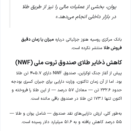
یوان، بخشی از عملیات مالی را نیز از طریق طلا
در بازار داخلی انجام می‌دهد.»
بانک مرکزی روسیه هنوز جزئیاتی درباره
میزان یا زمان دقیق
فروش طلا
منتشر نکرده است.
کاهش ذخایر طلای صندوق ثروت ملی (NWF)
پیش از آغاز جنگ اوکراین، صندوق NWF دارای ۴۰۵.۷ تن طلا
بود. اما از آن زمان تاکنون، وزارت دارایی برای جبران کسری بودجه
حدود ۲۳۲.۶ تن — معادل ۵۷ درصد — از این طلا را فروخته و
اکنون تنها ۱۷۳.۱ تن طلا در صندوق باقی مانده است.
به‌طور کلی، ارزش دارایی‌های نقد صندوق — شامل یوان و طلا —
۵۵ درصد کاهش یافته و به ۵۱.۶ میلیارد دلار رسیده است.