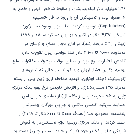
میلیارد دلاری از ETFهای اسپات (چهارمین هفته متوالی)، بیش از
۱.۹۶ میلیارد دلار لیکوییدیشن، و سقوط شاخص ترس و طمع به
۱۴ همراه بود، و تحلیلگران آن را ورود به فاز «تسلیم»
(Capitulation) توصیف کردند. طلا نیز با وجود ثبت رکورد
تاریخی ۴,۳۸۱ دلار در اکتبر و بهترین عملکرد سالانه از ۱۹۷۹
(بیش از ۵۲ درصد رشد)، در آبان دچار اصلاح و نوسان در
محدوده ۴,۰۰۰ تا ۴,۱۰۰ دلار شد؛ عواملی چون تقویت دلار،
کاهش انتظارات نرخ بهره، و به‌طور موقت پیشرفت مذاکرات صلح
روسیه-اوکراین فشار نزولی وارد کردند، در حالی که تنش‌های
ژئوپلیتیک (جنگ اوکراین، تهدید مداخله ارزی ژاپن پس از بسته
محرک ۱۳۵ میلیارددلاری، و افزایش تاریخی نرخ بهره بانک مرکزی
ژاپن به ۰.۷۵ درصد پس از ۳۰ سال) از تقاضای دارایی امن
حمایت می‌کرد. گلدمن ساکس و جی‌پی مورگان چشم‌انداز
بلندمدت صعودی طلا (اهداف ۵۰۰۰ تا ۶۰۰۰ دلار تا ۲۰۲۸) را
حفظ کردند، و بانک مرکزی روسیه برای نخستین‌بار به فروش
فیزیکی طلا از ذخایر خود (در کنار خرید مستمر چین) دست زد.