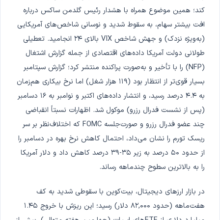
کند؛ همین موضوع همراه با هشدار رئیس گلدمن ساکس درباره
افت بیشتر سهام، به سقوط شدید و نوسانی شاخص‌های آمریکایی
(به‌ویژه نزدک) و جهش شاخص VIX بالای ۲۴ انجامید. تعطیلی
طولانی دولت آمریکا داده‌های اقتصادی از جمله گزارش اشتغال
(NFP) را با تأخیر و به‌صورت پراکنده منتشر کرد؛ گزارش سپتامبر
بسیار قوی‌تر از انتظار بود (۱۱۹ هزار شغل) اما نرخ بیکاری هم‌زمان
به ۴.۴ درصد رسید، و انتشار داده‌های اکتبر و نوامبر به ۱۶ دسامبر
(پس از نشست فدرال رزرو) موکول شد. اظهارات نسبتاً انقباضی
چند عضو فدرال رزرو و صورت‌جلسه FOMC که اختلاف‌نظر بر سر
ریسک تورم را نشان می‌داد، احتمال کاهش نرخ بهره در دسامبر را
از حدود ۵۰ درصد به زیر ۳۵-۳۹ درصد کاهش داد و دلار آمریکا
را به بالاترین سطوح چندماهه رساند.
در بازار ارزهای دیجیتال، بیت‌کوین با سقوطی شدید به کف
هفت‌ماهه (حدود ۸۲,۰۰۰ دلار) رسید؛ این ریزش با خروج ۱.۴۵