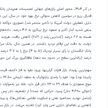
در آذر ۱۴۰۴، محور اصلی بازارهای جهانی تصمیمات هم‌زمان 
دلیل تعطیلی دولت آمریکا با تأخیر منتشر شد) تصویری دوگانه از ب
هسته به ۲.۶ درصد (کندترین رشد ا
دولت، به دقت این ارقام تردید داشتند. در همین حال، بانک مرکز
درصد (بالاترین سطح در حدود سه دهه) غافلگیری بزرگ این دوره 
پابرج
(حوالی ۴,۳۸۰ دلار) رسید، حرکتی که عمدتاً از تضعیف د
(شامل تهدید محاصره نفتی و اسکورت نظامی نفتکش‌ها)، و پیشرف
کاهشی بر تقاضای دارایی امن وارد کرد) تغذیه می‌شد. در بازار س