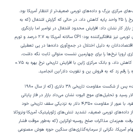
بانک‌های مرکزی بزرگ و داده‌های تورمی ضعیف‌تر از انتظار آمریکا بود.
فدرال رزرو در سومین کاهش متوالی نرخ بهره خود در سال، این نرخ را ۲۵ واحد پایه کاهش داد، در حالی که گزارش اشتغال (که به
ازار کار نشان داد: افزایش محدود اشتغال در نوامبر اما بازنگری
منفی شدید آمار اکتبر و صعود نرخ بیکاری به ۴.۶ درصد. داده‌های تورمی نیز غافلگیرکننده بود؛ CPI سالانه آمریکا به ۲.۷ درصد و تورم
ز ۲۰۲۱) کاهش یافت، هرچند اقتصاددانان به دلیل اختلال در جمع‌آوری داده‌ها در پی تعطیلی
ی اروپا نرخ‌ها را برای چهارمین نشست متوالی ثابت نگه داشت،
بانک انگلستان با رأی بسیار نزدیک (۵ به ۴) نرخ را به ۳.۷ درصد کاهش داد، و بانک مرکزی ژاپن با افزایش تاریخی نرخ بهره به ۰.۷۵
را رقم زد که به فروش ین و تقویت دلار/ین انجامید.
مهم‌ترین رویداد بازار فلزات گران‌بها، ورود نقره به فاز «کشف قیمت» پس از شکست مقاومت تاریخی ۳۸ دلاری (که از سال ۱۹۸۰
ا بود) بود؛ نقره با رشدی پارابولیک به سقف تاریخی ۶۶.۵۰ دلار رسید و تحلیل‌های موج الیوت نشان می‌داد بازار در فاز پایانی
موج صعودی با هدف ۶۹ تا ۷۳ دلار قرار دارد. طلا نیز به‌موازات نقره، با عبور از مقاومت ۴,۳۵۰ دلار به نزدیکی سقف تاریخی خود
لار پس از داده‌های تورمی ضعیف، تشدید تنش‌های ژئوپلیتیک آمریکا-ونزوئلا
ت هم‌زمان مذاکرات صلح روسیه-اوکراین (که به‌طور موقت فشار
هام آمریکا، نگرانی از سرمایه‌گذاری‌های سنگین حوزه هوش مصنوعی