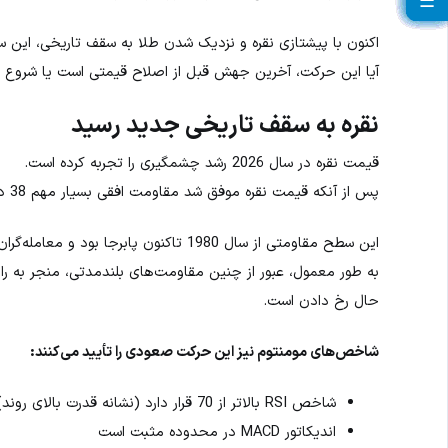
☰
☰
☰
☰
☰
☰
☰
☰
☰
☰
☰
☰
☰
☰
☰
☰
☰
☰
☰
☰
اکنون با پیشتازی نقره و نزدیک شدن طلا به سقف تاریخی، این س
آیا این حرکت، آخرین جهش قبل از اصلاح قیمتی است یا شروع یک
نقره به سقف تاریخی جدید رسید
قیمت نقره در سال 2026 رشد چشمگیری را تجربه کرده است.
پس از آنکه قیمت نقره موفق شد مقاومت افقی بسیار مهم 38 دلار را بشکند، روندی پارابولیک و شتاب‌دار آغاز شد.
این سطح مقاومتی از سال 1980 تاکنون پابرجا بود و معامله‌گران مدت‌ها در انتظار شکست آن بودند.
به طور معمول، عبور از چنین مقاومت‌های بلندمدتی، منجر به رالی‌
حال رخ دادن است.
شاخص‌های مومنتوم نیز این حرکت صعودی را تأیید می‌کنند:
شاخص RSI بالاتر از 70 قرار دارد (نشانه قدرت بالای روند)
اندیکاتور MACD در محدوده مثبت است