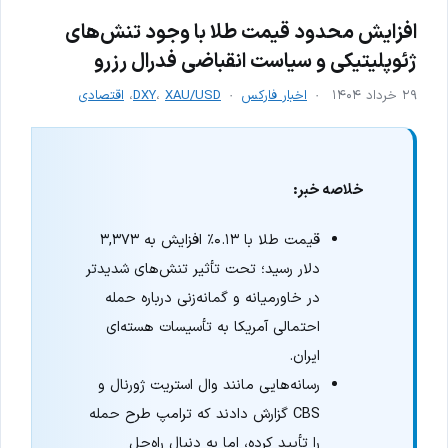
افزایش محدود قیمت طلا با وجود تنش‌های
ژئوپلیتیکی و سیاست انقباضی فدرال رزرو
۲۹ خرداد ۱۴۰۴
اخبار فارکس
XAU/USD
،
DXY
،
اقتصادی
خلاصه خبر:
قیمت طلا با ۰.۱۳٪ افزایش به ۳,۳۷۳
دلار رسید؛ تحت تأثیر تنش‌های شدیدتر
در خاورمیانه و گمانه‌زنی درباره حمله
احتمالی آمریکا به تأسیسات هسته‌ای
ایران.
رسانه‌هایی مانند وال استریت ژورنال و
CBS گزارش دادند که ترامپ طرح حمله
را تأیید کرده، اما به دنبال راه‌حل