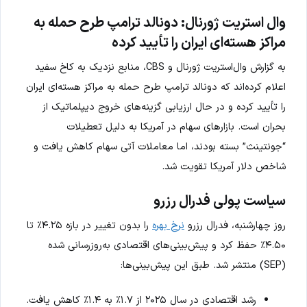
وال استریت ژورنال: دونالد ترامپ طرح حمله به
مراکز هسته‌ای ایران را تأیید کرده
به گزارش وال‌استریت ژورنال و CBS، منابع نزدیک به کاخ سفید
اعلام کرده‌اند که دونالد ترامپ طرح حمله به مراکز هسته‌ای ایران
را تأیید کرده و در حال ارزیابی گزینه‌های خروج دیپلماتیک از
بحران است. بازارهای سهام در آمریکا به دلیل تعطیلات
“جونتینث” بسته بودند، اما معاملات آتی سهام کاهش یافت و
شاخص دلار آمریکا تقویت شد.
سیاست پولی فدرال رزرو
روز چهارشنبه، فدرال رزرو
نرخ بهره
را بدون تغییر در بازه ۴.۲۵٪ تا
۴.۵۰٪ حفظ کرد و پیش‌بینی‌های اقتصادی به‌روزرسانی شده
(SEP) منتشر شد. طبق این پیش‌بینی‌ها:
رشد اقتصادی در سال ۲۰۲۵ از ۱.۷٪ به ۱.۴٪ کاهش یافت.