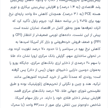
پیش‌بینی‌های به‌روزرسانی‌شده (SEP)، با وجود کاهش پیش‌بینی
رشد اقتصادی (به ۱.۴ درصد) و افزایش پیش‌بینی بیکاری و تورم
هسته PCE (به ۳.۱ درصد)، همچنان کاهش ۵۰ واحد پایه‌ای نرخ
بهره برای ۲۰۲۵ را در برنامه حفظ کرد؛ جروم پاول تأکید کرد که
اثرات تعرفه‌ها هنوز به‌طور کامل در اقتصاد نمایان نشده است.
پیش از این نشست، داده‌های تورمی ضعیف‌تر از انتظار (CPI و
PPI) و ضعف فروش خرده‌فروشی و بازار کار آمریکا امیدها به
کاهش نرخ بهره در سپتامبر را تا حدود ۷۰ درصد تقویت کرده بود.
در تحولی ساختاری مهم، گزارش بانک مرکزی اروپا نشان داد طلا
با سهم ۲۰ درصدی از ذخایر ارزی بانک‌های مرکزی، جایگاه یورو را
به‌عنوان دومین دارایی ذخیره‌ای جهان (پس از دلار) پس گرفته
است؛ روندی که عمدتاً ناشی از خرید گسترده کشورهایی مانند
ترکیه، هند و چین و نگرانی از تحریم‌های ژئوپلیتیک بوده و طبق
نظرسنجی شورای جهانی طلا، ۹۵ درصد بانک‌های مرکزی قصد
افزایش بیشتر ذخایر طلای خود را دارند. در بازار سهام آمریکا،
شاخص داوجونز بین تلاش برای عبور از ۴۳,۰۰۰ واحد (با محرک