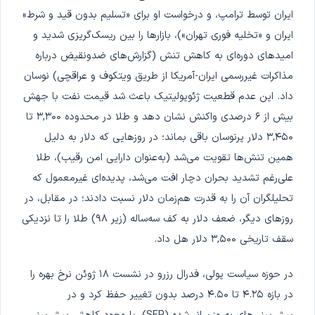
ایران توسط ترامپ، و درخواست او برای «تسلیم بدون قید و شرط»
ایران و «تخلیه فوری تهران»)، بازارها را بین ریسک‌گریزی شدید و
امیدهای دوره‌ای به کاهش تنش (گزارش‌های ضدونقیض درباره
مذاکرات غیررسمی ایران-آمریکا از طریق ویتکوف و عراقچی) نوسان
داد. این عدم قطعیت ژئوپولیتیک باعث شد قیمت نفت با جهش
بیش از ۶ درصدی واکنش نشان دهد و طلا در محدوده ۳,۳۰۰ تا
۳,۴۵۰ دلار پرنوسان باقی بماند؛ در روزهایی که دلار به دلیل
همین تنش‌ها تقویت می‌شد (به‌عنوان دارایی امن رقیب)، طلا
علی‌رغم تشدید بحران دچار افت می‌شد، پدیده‌ای غیرمعمول که
تحلیلگران آن را به قدرت هم‌زمان دلار نسبت دادند؛ در مقابل، در
روزهای دیگر، ضعف دلار به کف سه‌ساله (زیر ۹۸) طلا را تا نزدیکی
سقف تاریخی ۳,۵۰۰ دلار هل داد.
در حوزه سیاست پولی، فدرال رزرو در نشست ۱۸ ژوئن نرخ بهره را
در بازه ۴.۲۵ تا ۴.۵۰ درصد بدون تغییر حفظ کرد و در