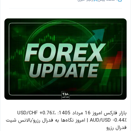
بازار فارکس امروز 16 مرداد 1405: USD/CHF +0.76٪،
AUD/USD -0.44٪ | امروز نگاه‌ها به فدرال رزرو’بالانس شیت
فدرال رزرو