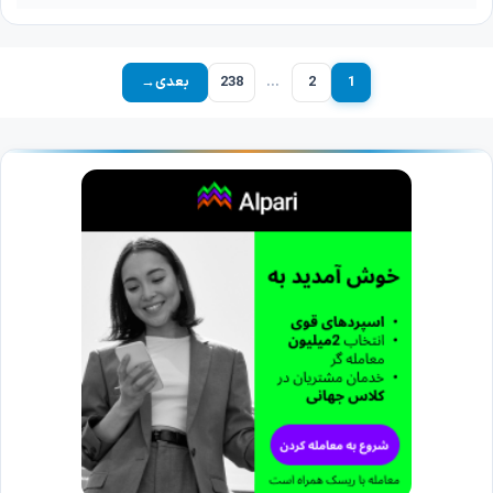
1
2
…
238
بعدی
→
برگه
برگه
برگه