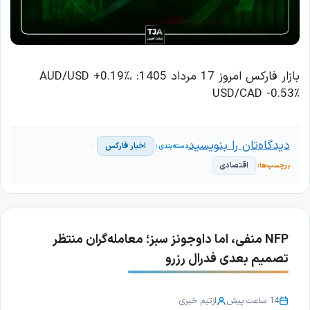
بازار فارکس امروز 17 مرداد 1405: AUD/USD +0.19٪،
USD/CAD -0.53٪
دیدگاه‌تان را بنویسید
اخبار فارکس
اقتصادی
NFP منفی، اما داوجونز سبز؛ معامله‌گران منتظر
تصمیم بعدی فدرال رزرو
14 ساعت پیش
از
تیم خبری