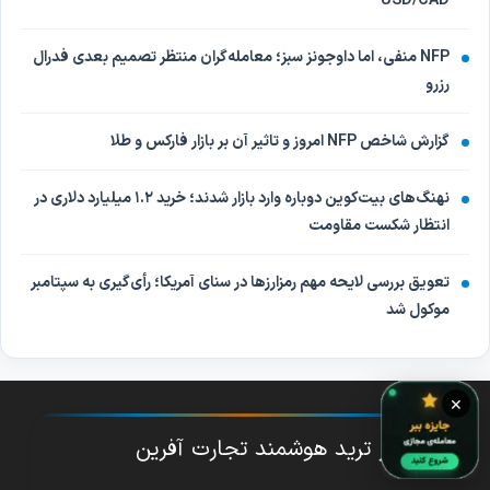
USD/CAD
NFP منفی، اما داوجونز سبز؛ معامله‌گران منتظر تصمیم بعدی فدرال
رزرو
گزارش شاخص NFP امروز و تاثیر آن بر بازار فارکس و طلا
نهنگ‌های بیت‌کوین دوباره وارد بازار شدند؛ خرید ۱.۲ میلیارد دلاری در
انتظار شکست مقاومت
تعویق بررسی لایحه مهم رمزارزها در سنای آمریکا؛ رأی‌گیری به سپتامبر
موکول شد
×
دستیار ترید هوشمند تجارت آفرین