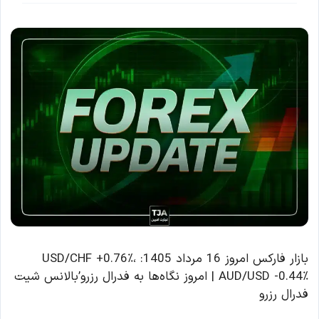
بازار فارکس امروز 16 مرداد 1405: USD/CHF +0.76٪،
AUD/USD -0.44٪ | امروز نگاه‌ها به فدرال رزرو’بالانس شیت
فدرال رزرو