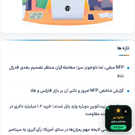
تازه ها
NFP منفی، اما داوجونز سبز؛ معامله‌گران منتظر تصمیم بعدی فدرال
رزرو
گزارش شاخص NFP امروز و تاثیر آن بر بازار فارکس و طلا
نهنگ‌های بیت‌کوین دوباره وارد بازار شدند؛ خرید ۱.۲ میلیارد دلاری در
×
انتظار شکست مقاومت
تعویق بررسی لایحه مهم رمزارزها در سنای آمریکا؛ رأی‌گیری به سپتامبر