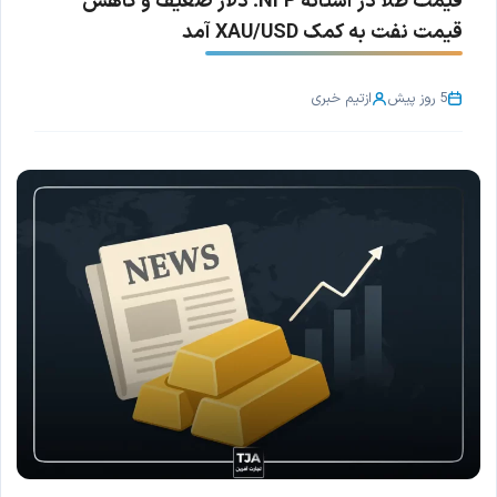
قیمت طلا در آستانه NFP؛ دلار ضعیف و کاهش
قیمت نفت به کمک XAU/USD آمد
5 روز پیش
از
تیم خبری