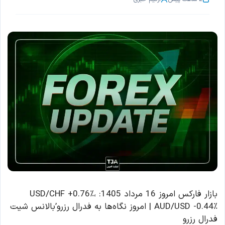
بازار فارکس امروز 16 مرداد 1405: USD/CHF +0.76٪،
AUD/USD -0.44٪ | امروز نگاه‌ها به فدرال رزرو’بالانس شیت
فدرال رزرو