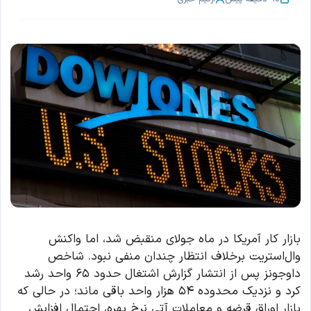
بازار کار آمریکا در ماه جولای منقبض شد، اما واکنش
وال‌استریت برخلاف انتظار چندان منفی نبود. شاخص
داوجونز پس از انتشار گزارش اشتغال حدود ۶۵ واحد رشد
کرد و نزدیک محدوده ۵۴ هزار واحد باقی ماند؛ در حالی که
بازار اوراق قرضه و معاملات آتی نرخ بهره، احتمال افزایش