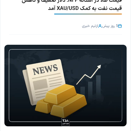
قیمت طلا در آستانه NFP؛ دلار ضعیف و کاهش
قیمت نفت به کمک XAU/USD آمد
5 روز پیش
از
تیم خبری