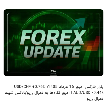
بازار فارکس امروز 16 مرداد 1405: USD/CHF +0.76٪،
AUD/USD -0.44٪ | امروز نگاه‌ها به فدرال رزرو’بالانس شیت
فدرال رزرو