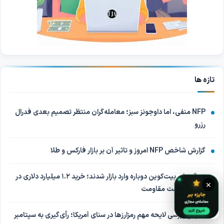
تازه ها
NFP منفی، اما داوجونز سبز؛ معامله‌گران منتظر تصمیم بعدی فدرال
رزرو
گزارش شاخص NFP امروز و تاثیر آن بر بازار فارکس و طلا
نهنگ‌های بیت‌کوین دوباره وارد بازار شدند؛ خرید ۱.۲ میلیارد دلاری در
×
انتظار شکست مقاومت
تعویق بررسی لایحه مهم رمزارزها در سنای آمریکا؛ رأی‌گیری به سپتامبر