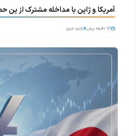
آمریکا و ژاپن با مداخله مشترک از ین حم
57 دقیقه پیش
از
تیم خبری