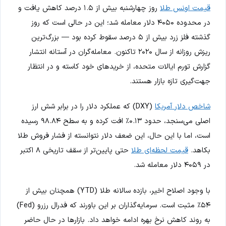
قیمت اونس طلا
روز چهارشنبه بیش از ۱.۵ درصد کاهش یافت و
در محدوده ۴۰۵۰ دلار معامله شد؛ این در حالی است که روز
گذشته فلز زرد بیش از ۵ درصد سقوط کرده بود — بزرگ‌ترین
ریزش روزانه از سال ۲۰۲۰ تاکنون. معامله‌گران در آستانه انتشار
گزارش تورم ایالات متحده، از خریدهای خود کاسته و در انتظار
جهت‌گیری تازه بازار هستند.
شاخص دلار آمریکا
(DXY) که عملکرد دلار را در برابر شش ارز
اصلی می‌سنجد، حدود ۰.۱۳٪ افت کرده و به سطح ۹۸.۸۴ رسیده
است، اما با این حال، این ضعف دلار نتوانسته از فشار فروش طلا
بکاهد.
قیمت لحظه‌ای طلا
حتی پایین‌تر از سقف تاریخی ۸ اکتبر
در ۴۰۵۹ دلار معامله شد.
با وجود اصلاح اخیر، بازده سالانه طلا (YTD) همچنان بیش از
۵۴٪ مثبت است. سرمایه‌گذاران بر این باورند که فدرال رزرو (Fed)
به روند کاهش نرخ بهره ادامه خواهد داد. بازارها در حال حاضر