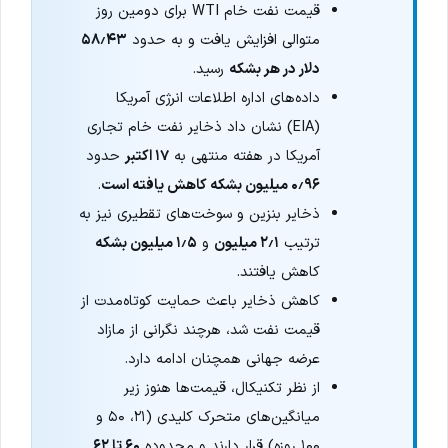
قیمت نفت خام WTI برای دومین روز
متوالی افزایش یافت و به حدود
۵۸٫۴۳
دلار در هر بشکه
رسید.
داده‌های اداره اطلاعات انرژی آمریکا
(EIA) نشان داد ذخایر نفت خام تجاری
آمریکا در هفته منتهی به
۱۷ اکتبر
حدود
۰٫۹۶ میلیون بشکه کاهش یافته است
.
ذخایر بنزین و سوخت‌های تقطیری نیز به
ترتیب
۲٫۱ میلیون
و
۱٫۵ میلیون بشکه
کاهش یافتند.
کاهش ذخایر باعث حمایت کوتاه‌مدت از
قیمت نفت شد، هرچند نگرانی از مازاد
عرضه جهانی همچنان ادامه دارد.
از نظر تکنیکال، قیمت‌ها هنوز زیر
میانگین‌های متحرک کلیدی (۲۱، ۵۰ و
۱۰۰ روزه) قرار دارند و محدوده
۶۰ تا ۶۲