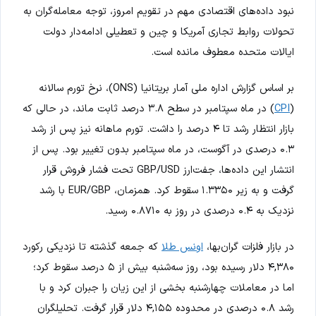
نبود داده‌های اقتصادی مهم در تقویم امروز، توجه معامله‌گران به
تحولات روابط تجاری آمریکا و چین و تعطیلی ادامه‌دار دولت
ایالات متحده معطوف مانده است.
بر اساس گزارش اداره ملی آمار بریتانیا (ONS)، نرخ تورم سالانه
(
CPI
) در ماه سپتامبر در سطح ۳.۸ درصد ثابت ماند، در حالی که
بازار انتظار رشد تا ۴ درصد را داشت. تورم ماهانه نیز پس از رشد
۰.۳ درصدی در آگوست، در ماه سپتامبر بدون تغییر بود. پس از
انتشار این داده‌ها، جفت‌ارز GBP/USD تحت فشار فروش قرار
گرفت و به زیر ۱.۳۳۵۰ سقوط کرد. همزمان، EUR/GBP با رشد
نزدیک به ۰.۴ درصدی در روز به ۰.۸۷۱۰ رسید.
در بازار فلزات گران‌بها،
اونس طلا
که جمعه گذشته تا نزدیکی رکورد
۴,۳۸۰ دلار رسیده بود، روز سه‌شنبه بیش از ۵ درصد سقوط کرد؛
اما در معاملات چهارشنبه بخشی از این زیان را جبران کرد و با
رشد ۰.۸ درصدی در محدوده ۴,۱۵۵ دلار قرار گرفت. تحلیلگران