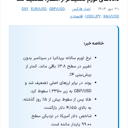
۳۰ مهر ۱۴۰۴
اخبار فارکس
،
GBP/USD
،
EUR/USD
،
DXY
XAU/USD
،
USD/JPY
،
اقتصادی
خلاصه خبر:
نرخ تورم سالانه بریتانیا در سپتامبر بدون
تغییر در سطح ۳.۸٪ باقی ماند، کمتر از
پیش‌بینی ۴٪.
پوند در برابر ارزهای اصلی تضعیف شد و
GBP/USD به زیر ۱.۳۳۵۰ سقوط کرد.
طلا پس از سقوط بیش از ۵٪ روز گذشته،
به بالای ۴,۱۵۵ دلار بازگشت.
شاخص دلار آمریکا در نزدیکی سطح
۹۹.۰۰ پایدار مانده است.