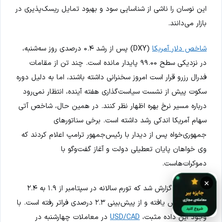
این نوسان را ناشی از شناسایی سود و بهبود تمایل ریسک‌پذیری در
بازار می‌دانند.
شاخص دلار آمریکا
(DXY) پس از رشد ۰.۴ درصدی روز سه‌شنبه،
در نزدیکی سطح ۹۹.۰۰ پایدار مانده است. چند تن از مقامات
فدرال رزرو قرار است امروز سخنرانی داشته باشند، اما به دلیل دوره
سکوت پیش از نشست سیاست‌گذاری هفته آینده، انتظار نمی‌رود
درباره مسیر نرخ بهره اظهار نظر کنند. در همین حال، شاخص آتی
سهام آمریکا اندکی رشد داشته است. برخی سناتورهای
جمهوری‌خواه پس از دیدار با رئیس‌جمهور ترامپ اعلام کردند که
وی خواهان پایان تعطیلی دولت و آغاز گفت‌وگو با
دموکرات‌هاست.
×
از کانادا نیز گزارش شد که تورم سالانه در سپتامبر از ۱.۹ به ۲.۴
درصد افزایش یافته و از پیش‌بینی ۲.۳ درصدی فراتر رفته است. با
وجود این داده مثبت،
USD/CAD
در معاملات چهارشنبه در