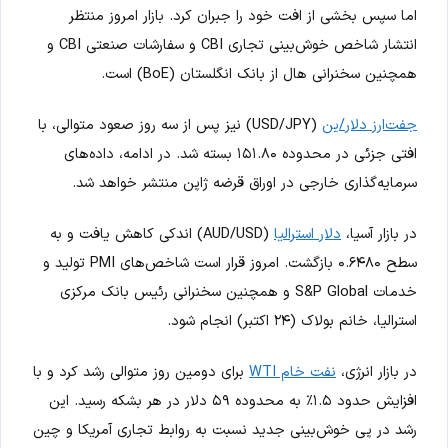
اما سپس بخشی از افت خود را جبران کرد. بازار امروز منتظر
انتشار شاخص خوش‌بینی تجاری CBI و سفارشات صنعتی CBI و
همچنین سخنرانی هال از بانک انگلستان (BoE) است.
جفت‌ارز دلار/ین
(USD/JPY) نیز پس از سه روز صعود متوالی، با
افتی جزئی در محدوده ۱۵۱.۸۰ بسته شد. در ادامه، داده‌های
سرمایه‌گذاری خارجی در اوراق قرضه ژاپن منتشر خواهد شد.
در بازار آسیا،
دلار استرالیا
(AUD/USD) اندکی کاهش یافت و به
سطح ۰.۶۴۸۰ بازگشت. امروز قرار است شاخص‌های PMI تولید و
خدمات S&P Global و همچنین سخنرانی رئیس بانک مرکزی
استرالیا، خانم بولاک (۲۴ اکتبر) انجام شود.
در بازار انرژی،
نفت خام WTI
برای دومین روز متوالی رشد کرد و با
افزایش حدود ۱.۵٪ به محدوده ۵۹ دلار در هر بشکه رسید. این
رشد در پی خوش‌بینی جدید نسبت به روابط تجاری آمریکا و چین