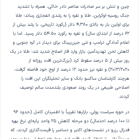
چین و تنش بر سر صادرات عناصر نادر خاکی، همراه با تشدید
جنگ روسیه-اوکراین، طلا و نقره را به رشدی انفجاری رساند؛ طلا
برای اولین بار به بالای ۴,۳۸۰ دلار (رکورد تاریخی، با رشد بیش از
۶۲ درصد از ابتدای سال) و نقره به رکورد ۵۴.۵۰ دلار رسید. اما با
اعلام آمادگی ترامپ و شی جین‌پینگ برای دیدار در کره جنوبی و
کاهش لحن تهدیدآمیز، بازار وارد فاز اصلاح شدید شد؛ طلا در یک
روز بیش از ۵ درصد سقوط کرد (بزرگ‌ترین افت روزانه از
۲۰۱۳/۲۰۲۰) و نقره نیز حدود ۱۲ درصد از اوج خود فاصله گرفت،
هرچند کارشناسان ساکسو بانک و سایر تحلیلگران این افت را
اصلاحی طبیعی در یک روند صعودی بلندمدت سالم توصیف
کردند.
در حوزه سیاست پولی، بازارها تقریباً با اطمینان کامل (حدود ۹۶
تا ۱۰۰ درصد احتمال) دو مرحله کاهش ۲۵ واحد پایه‌ای نرخ بهره
فدرال رزرو در نشست‌های اکتبر و دسامبر را قیمت‌گذاری کردند، که