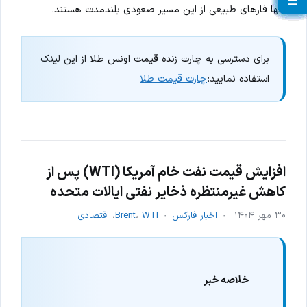
☰
☰
☰
☰
☰
☰
☰
☰
☰
☰
☰
☰
☰
☰
☰
☰
☰
☰
☰
☰
تنها فازهای طبیعی از این مسیر صعودی بلندمدت هستند.
برای دسترسی به چارت زنده قیمت اونس طلا از این لینک
استفاده نمایید:
چارت قیمت طلا
افزایش قیمت نفت خام آمریکا (WTI) پس از
کاهش غیرمنتظره ذخایر نفتی ایالات متحده
۳۰ مهر ۱۴۰۴
اخبار فارکس
WTI
،
Brent
،
اقتصادی
خلاصه خبر