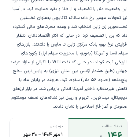
عمدتاً ناشی از انتظار کندی اقتصادی به‌واسطه تعطیلی دولت بود؛
این وضعیت دلار را تضعیف و از طلا و نقره حمایت کرد. در آسیا
نیز تحولات مهمی رخ داد: سانائه تاکایچی به‌عنوان نخستین
نخست‌وزیر زن ژاپن انتخاب شد و وعده محرک‌های مالی گسترده
داد که ین را تضعیف کرد، در حالی که اکثر اقتصاددانان انتظار
افزایش نرخ بهره بانک مرکزی ژاپن تا مارس را داشتند. بازارهای
سهام آسیا و آمریکا (به‌ویژه با محوریت سهام اپل) رکوردهای
تاریخی ثبت کردند، در حالی که نفت WTI با نگرانی از مازاد عرضه
جهانی (طبق هشدار آژانس بین‌المللی انرژی) به پایین‌ترین سطح
پنج‌ماهه (حدود ۵۶ دلار) سقوط کرد، هرچند در پایان ماه با
کاهش غیرمنتظره ذخایر آمریکا اندکی بازیابی شد. در بازار ارزهای
دیجیتال، بیت‌کوین، اتریوم و ریپل نیز نشانه‌های ضعف مومنتوم
صعودی و آغاز فاز اصلاحی را نشان دادند.
تعداد مطالب
بازه زمانی
۱۴۶
۱ مهر ۱۴۰۴
–
۳۰ مهر