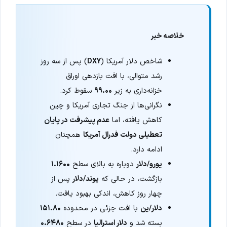
خلاصه خبر
شاخص دلار آمریکا (
DXY
) پس از سه روز
رشد متوالی، با افت بازدهی اوراق
خزانه‌داری به زیر
۹۹.۰۰
سقوط کرد.
نگرانی‌ها از جنگ تجاری آمریکا و چین
کاهش یافته، اما
عدم پیشرفت در پایان
تعطیلی دولت فدرال آمریکا
همچنان
ادامه دارد.
یورو/دلار
دوباره به بالای سطح
۱.۱۶۰۰
بازگشت، در حالی که
پوند/دلار
پس از
چهار روز کاهش، اندکی بهبود یافت.
دلار/ین
با افت جزئی در محدوده
۱۵۱.۸۰
بسته شد و
دلار استرالیا
در سطح
۰.۶۴۸۰