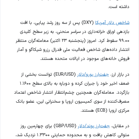
داشته است.
شاخص دلار آمریکا
(DXY) پس از سه روز رشد پیاپی، با افت
بازدهی اوراق خزانه‌داری در سراسر منحنی، به زیر سطح کلیدی
۹۹.۰۰ سقوط کرد. امروز (پنجشنبه ۲۳ اکتبر) معامله‌گران منتظر
انتشار داده‌های شاخص فعالیت ملی فدرال رزرو شیکاگو و آمار
فروش خانه‌های موجود در ایالات متحده هستند.
در بازار ارز،
جفت‌ارز یورو/دلار
(EUR/USD) توانست بخشی از
ضعف اخیر خود را جبران کرده و دوباره به بالای سطح ۱.۱۶۰۰
بازگردد. معامله‌گران همچنین چشم‌انتظار انتشار شاخص اعتماد
مصرف‌کننده از سوی کمیسیون اروپا و سخنرانی لین، عضو بانک
مرکزی اروپا (ECB) هستند.
در مقابل،
جفت‌ارز پوند/دلار
(GBP/USD) برای چهارمین روز
متوالی کاهش یافت و به محدوده حمایتی ۱.۳۳۰۰ نزدیک شد،