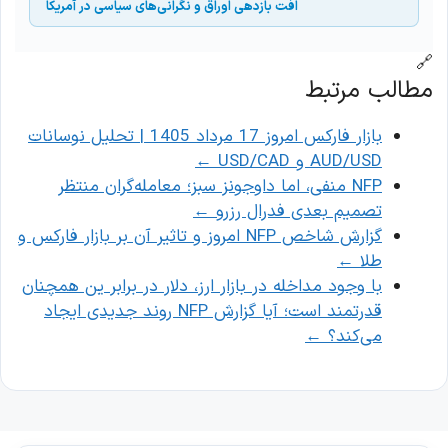
افت بازدهی اوراق و نگرانی‌های سیاسی در آمریکا
🔗
مطالب مرتبط
بازار فارکس امروز 17 مرداد 1405 | تحلیل نوسانات
AUD/USD و USD/CAD
←
NFP منفی، اما داوجونز سبز؛ معامله‌گران منتظر
تصمیم بعدی فدرال رزرو
←
گزارش شاخص NFP امروز و تاثیر آن بر بازار فارکس و
طلا
←
با وجود مداخله در بازار ارز، دلار در برابر ین همچنان
قدرتمند است؛ آیا گزارش NFP روند جدیدی ایجاد
می‌کند؟
←