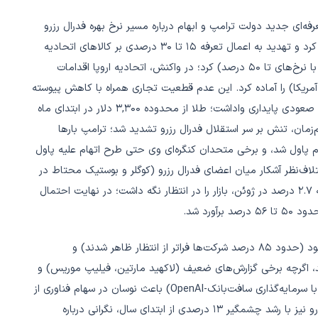
ای تعرفه‌ای جدید دولت ترامپ و ابهام درباره مسیر نرخ بهره فدرال رزرو
بود. ترامپ ضرب‌الاجل اول آگوست را برای توافقات تجاری تعیین کرد و تهدید به اعمال تعرفه ۱۵ تا ۳۰ درصدی بر کالاهای اتحادیه
اروپا و شرکای تجاری دیگر (از جمله مکزیک، کانادا، ژاپن و برزیل با نرخ‌های تا ۵۰ درصد) کرد؛ در واکنش، اتحادیه اروپا اقدامات
عرفه بر ۷۲ میلیارد یورو صادرات آمریکا) را آماده کرد. این عدم قطعیت تجاری همراه با کاهش پیوسته
بازدهی اوراق خزانه‌داری آمریکا و افت شاخص دلار، طلا را به روند صعودی پایداری واداشت؛ طلا از محدوده ۳,۳۰۰ دلار در ابتدای ماه
دیک سقف سه‌ماهه ۳,۴۵۲ دلار) رسید. هم‌زمان، تنش بر سر استقلال فدرال رزرو تشدید شد؛ ترامپ بارها
 به ۱ درصد) و انتقاد از جروم پاول شد، و برخی متحدان کنگره‌ای وی حتی طرح اتهام علیه پاول
تلاف‌نظر آشکار میان اعضای فدرال رزرو (کوگلر و بوستیک محتاط در
برابر والر که خواستار کاهش زودهنگام بود) و افزایش تورم CPI به ۲.۷ درصد در ژوئن، بازار را در انتظار نگه داشت؛ در نهایت احتمال
ورد شد.
در بازار سهام آمریکا، فصل گزارش‌های درآمدی به‌طور کلی مثبت بود (حدود ۸۵ درصد شرکت‌ها فراتر از انتظار ظاهر شدند) و
دید رسیدند، اگرچه برخی گزارش‌های ضعیف (لاکهید مارتین، فیلیپ موریس) و
نگرانی از پروژه‌های عظیم هوش مصنوعی (تأخیر پروژه استارلینک با سرمایه‌گذاری سافت‌بانک-OpenAI) باعث نوسان در سهام فناوری از
جمله انویدیا شد؛ بازار در انتظار گزارش‌های آلفابت و تسلا بود. یورو نیز با رشد چشمگیر ۱۳ درصدی از ابتدای سال، نگرانی درباره