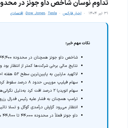
تداوم نوسان شاخص داو جونز در محدوده ٬۴۰۰
۳۱ تیر ۱۴۰۴
اخبار فارکس
Tesla
،
Dow Jones
،
اقتصادی
نکات مهم خبر:
شاخص داو جونز همچنان در محدوده ۴۴٬۴۰۰ در حال نوسان است.
نتایج مالی برخی شرکت‌ها کمتر از انتظار بود 
لاکهید مارتین به پایین‌ترین سطح ۵۲ هفته اخیر رسید.
سهام فیلیپ موریس حدود ۸ درصد سقوط کرد.
سهام انویدیا ۲ درصد افت کرد به‌دلیل نگرانی‌ها درباره پروژه مشترک استارلینک.
ترامپ همچنان به فشار علیه رئیس فدرال رزرو ا
انتظار می‌رود گزارش درآمدی گوگل و تسلا تاثیر 
داو جونز فعلاً در محدوده ۴۴٬۰۰۰ تا ۴۴٬۸۰۰ محصور مانده و نشانه‌ای از شکست محدوده ندارد.