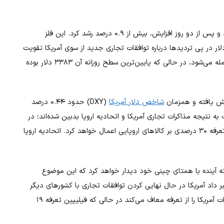
(XAU/USD) روز سه‌شنبه به رشد خود ادامه داد و پس از دو روز افزایش، بیش از ۰.۹ درصد رشد کرد. این فلز
لار در پی تردیدها درباره توافقات تجاری جدید از سوی آمریکا تقویت
شد. در لحظه تنظیم این گزارش، هر اونس طلا با ۳۴۲۷ دلار معامله می‌شود، در حالی که پایین‌ترین سطح روزانه آن ۳۳۸۳ دلار بوده
شاخص دلار آمریکا
(DXY) حدود ۰.۴۴ درصد
ه نتیجه مذاکرات تجاری آمریکا و اتحادیه اروپا بدبین شده‌اند؛ در
صورت عدم توافق تا پیش از ضرب‌الاجل اول آگوست، کاخ سفید تعرفه ۳۰ درصدی بر کالاهای اروپایی اعمال خواهد کرد. اتحادیه اروپا
فته آینده با همتای چینی خود دیدار خواهد کرد که این موضوع
سنت همچنین خبر داد آمریکا در حال نهایی کردن توافقات تجاری با کشورهای دیگر
است. ترامپ نیز اخیراً از توافق تجاری با فیلیپین خبر داد که واردات آمریکا را از تعرفه معاف می‌کند در حالی که فیلیپین تعرفه ۱۹