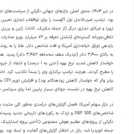
در تیر ۱۴۰۴، محور اصلی بازارهای جهانی نگرانی از سیاست‌ه
تلافی‌جویانه گسترده‌ای (شامل ت
به بالای ۳,۴۰۰ دلار (نز
خواستار کاهش شدید نرخ بهره (حتی
را مطرح کردند، هرچند ترامپ برکناری وی را رسماً تکذیب کرد. اخ
کاهش نرخ بهره در نشست جولای بسیار پایین اما برای سپتامبر حدود ۵۰ تا ۵۶ درصد برآ
شاخص‌های S&P 500 و نزدک به رکوردهای تاریخی ج