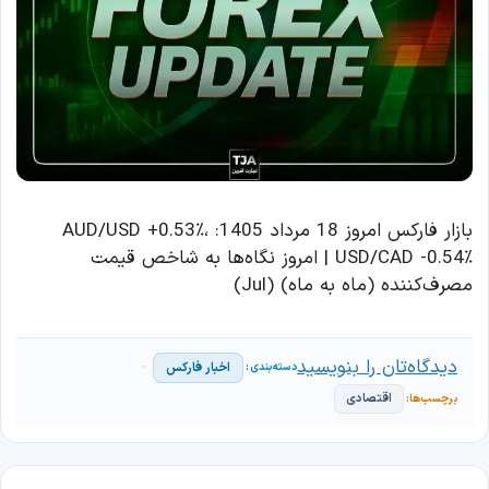
بازار فارکس امروز 18 مرداد 1405: AUD/USD +0.53٪،
USD/CAD -0.54٪ | امروز نگاه‌ها به شاخص قیمت
مصرف‌کننده (ماه به ماه) (Jul)
دیدگاه‌تان را بنویسید
اخبار فارکس
اقتصادی