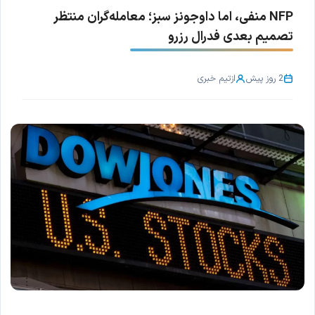
NFP منفی، اما داوجونز سبز؛ معامله‌گران منتظر
تصمیم بعدی فدرال رزرو
2 روز پیش
از
تیم خبری