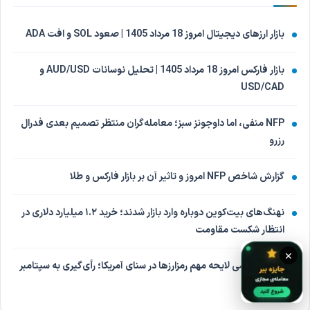
بازار ارزهای دیجیتال امروز 18 مرداد 1405 | صعود SOL و افت ADA
بازار فارکس امروز 18 مرداد 1405 | تحلیل نوسانات AUD/USD و
USD/CAD
NFP منفی، اما داوجونز سبز؛ معامله‌گران منتظر تصمیم بعدی فدرال
رزرو
گزارش شاخص NFP امروز و تاثیر آن بر بازار فارکس و طلا
نهنگ‌های بیت‌کوین دوباره وارد بازار شدند؛ خرید ۱.۲ میلیارد دلاری در
انتظار شکست مقاومت
×
تعویق بررسی لایحه مهم رمزارزها در سنای آمریکا؛ رأی‌گیری به سپتامبر
موکول شد