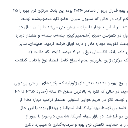
در شهریور ۱۴۰۴، محور اصلی بازارهای جهانی نخستین کاهش نرخ بهره فدرال رزرو از دسامبر ۲۰۲۴ بود؛ این بانک مرکزی نرخ بهره را ۲۵
داد و محدوده جدید را ۴.۰۰ تا ۴.۲۵ درصد اعلام کرد، در حالی که استیون میران، عضو تازه منصوب‌شده توسط
ضوی بود که خواستار کاهش تهاجمی‌تر ۵۰ واحدی شد. بر اساس نمودار دات‌پلات، پیش‌بینی می‌شد تا پایان سال دو
ل در کنفرانس خبری («تصمیم‌گیری جلسه‌به‌جلسه» و هشدار درباره
اعث تقویت دوباره دلار و بازده اوراق قرضه گردید. هم‌زمان، سایر
بانک‌های مرکزی نیز واکنش نشان دادند: بانک کانادا نرخ را کاهش داد، بانک انگلستان نرخ را در ۴ درصد ثابت نگه داشت (با
یلگران مبنی بر تعویق کاهش بعدی تا ۲۰۲۶)، و بانک مرکزی ژاپن على‌رغم عدم اجماع کامل اعضا، نرخ را ثابت گذاشت
یشتر نرخ بهره و تشدید تنش‌های ژئوپلیتیک، رکوردهای تاریخی پی‌درپی
ثبت کردند؛ طلا به بالای ۳,۷۰۰ دلار و نزدیک رکورد ۳,۷۳۰ دلار رسید، در حالی که نقره به بالاترین سطح ۱۴ ساله (حدود ۴۳.۵ تا ۴۴
وسط ناتو در حریم هوایی استونی، هشدار ترامپ درباره دفاع از
سطین توسط بریتانیا، کانادا، استرالیا و پرتغال بود؛ با این حال
 دو فلز شد. در بازار سهام آمریکا، شاخص داوجونز با عبور از
۴۶,۴۰۰ واحد رکورد تاریخی جدیدی ثبت کرد و روند صعودی خود را با حمایت کاهش نرخ بهره و سرمایه‌گذاری ۵ میلیارد دلاری