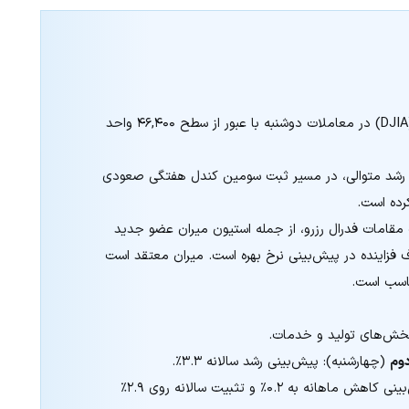
: شاخص صنعتی داوجونز (DJIA) در معاملات دوشنبه با عبور از سطح ۴۶,۴۰۰ واحد
ه رشد متوالی، در مسیر ثبت سومین کندل هفتگی صعودی
مقامات فدرال رزرو، از جمله استیون میران عضو جدید
فزاینده در پیش‌بینی نرخ بهره است. میران معتقد است
بخش‌های تولید و خدمات.
(چهارشنبه): پیش‌بینی رشد سالانه ۳.۳٪.
(جمعه): پیش‌بینی کاهش ماهانه به ۰.۲٪ و تثبیت سالانه روی ۲.۹٪