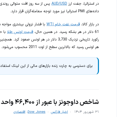
در استرالیا، جفت ارز
AUD/USD
داده‌های PMI استرالیا نیز مورد توجه معامله‌گران قرار دارد.
در بازار کالا،
قیمت نفت خام WTI
با فشار نزولی بیشتری مواجه ش
61 دلار در هر بشکه رسید. در همین حال،
قیمت اونس طلا
با حم
رکورد تاریخی نزدیک 3,730 دلار در هر اونس صعود کرد. همچنین
هر اونس رسید که بالاترین سطح از اوت 2011 محسوب می‌شود.
برای دسترسی به چارت زنده بازارهای مالی از این لینک استفاده
شاخص داوجونز با عبور از ۴۶,۴۰۰ واحد به اوج تاریخی جدید رسید
۳۱ شهریور ۱۴۰۴
اخبار فارکس
Dow Jones
،
اقتصادی