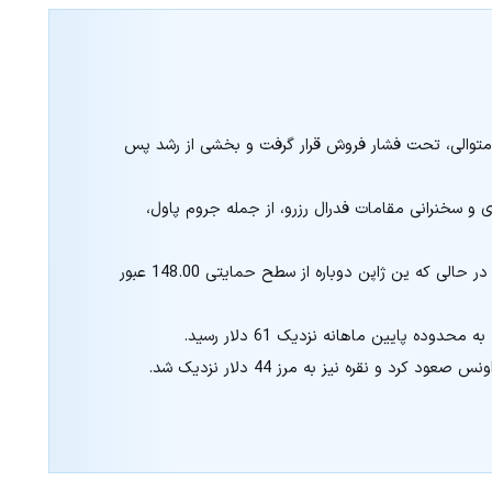
س از سه روز رشد متوالی، تحت فشار فروش قرار گرفت و بخشی از رشد پس
ادی و سخنرانی مقامات فدرال رزرو، از جمله جروم پاول،
یورو و پوند انگلیس در برابر دلار تقویت شدند، در حالی که ین ژاپن دوباره از سطح حمایتی 148.00 عبور