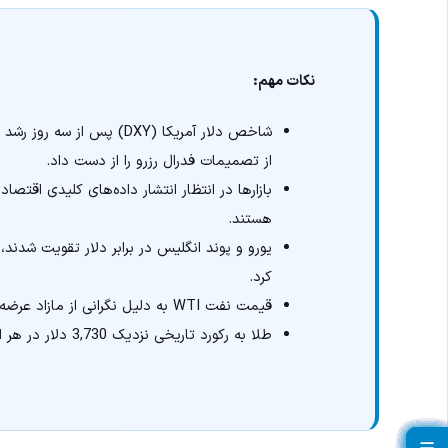
نکات مهم:
شاخص دلار آمریکا (DXY) پ
از تصمیمات فدرال رزرو را از دست داد.
بازارها در انتظار انتشار داده‌های کلیدی اقتص
هستند.
کرد.
قیمت نفت WTI به دلیل نگرانی از مازاد عرضه به محدوده پایین ماهانه نزدیک 61 دلار رسید.
طلا به رکورد تاریخی نزدیک 3,730 دلار در هر اونس صعود کرد و نقره نیز به مرز 44 دلار نزدیک شد.