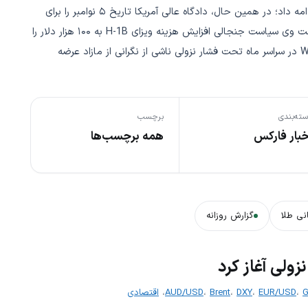
انویدیا در اینتل (که باعث جهش ۳۰ درصدی سهام اینتل شد) ادامه داد؛ در همین حال، دادگاه عالی آمریکا تاریخ ۵ نوامبر را برای
رسیدگی به قانونی‌بودن تعرفه‌های تجاری ترامپ تعیین کرد و دولت وی سیاست جنجالی افزایش هزینه ویزای H-1B به ۱۰۰ هزار دلار را
اعلام کرد که نگرانی شرکت‌های فناوری را برانگیخت. نفت خام WTI در سراسر ماه تحت فشار نزولی ناشی از نگرانی از مازاد عرضه
ته‌بندی
برچسب
خبار فارکس
همه برچسب‌ها
نی طلا
گزارش روزانه
نزولی آغاز کرد
G
،
EUR/USD
،
DXY
،
Brent
،
AUD/USD
،
اقتصادی