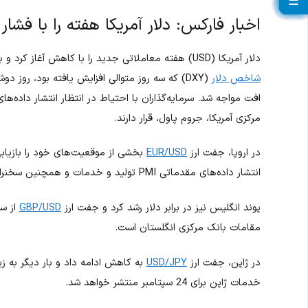
☰
☰
☰
☰
☰
☰
☰
☰
☰
☰
☰
☰
☰
☰
☰
☰
☰
☰
☰
☰
اخبار فارکس: دلار آمریکا هفته را با فشار 
دلار آمریکا (USD) هفته معاملاتی جدید را با کاهش آغاز کرد و بخشی از رشد خود پس از تصمیمات اخیر فدرال رزرو را از دست داد.
شاخص دلار
(DXY) که سه روز متوالی افزایش یافته بود، روز
افت مواجه شد. سرمایه‌گذاران با احتیاط در انتظار انتشار داده‌
مرکزی آمریکا، جروم پاول، قرار دارند.
در اروپا، جفت ارز
EUR/USD
انتشار داده‌های مقدماتی PMI تولید و خدمات و همچنین سخنرانی مقامات بانک مرکزی اروپا (ECB) در کانون توجه قرار دارد.
پوند انگلیس نیز در برابر دلار رشد کرد و جفت ارز
GBP/USD
مقامات بانک مرکزی انگلستان است.
در ژاپن، جفت ارز
USD/JPY
خدمات ژاپن برای 24 سپتامبر منتشر خواهد شد.