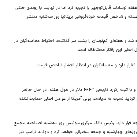
 این جفت‌ارز طی هفته نوسانات قابل‌توجهی را تجربه کرد اما در نهایت با روندی خنثی
کار خود پایان داد. داده‌های شاخص قیمت تولیدکننده، PPI هسته و شاخص قیمت خرده‌فروشی بریتانیا روز سه‌شنبه منتشر
 نزدیک به سطح ۱۵۸.۰۰ معامله شد و هفته‌ای کم‌نوسان را پشت سر گذاشت. احتیاط معامله‌گران در
 اصلی این رفتار محتاطانه است.
(USD/CAD) نیز در محدوده ۱.۳۹۱۰ قرار دارد و معامله‌گران در انتظار انتشار شاخص قیمت
عملکردی درخشان داشت و با ثبت رکورد تاریخی ۴۶۴۳ دلار در طول هفته، در حال حاضر
یتیک و تردید نسبت به سیاست پولی آمریکا از عوامل اصلی حمایت‌کننده
ه قرار دارد. رئیس بانک مرکزی سوئیس روز سه‌شنبه افتتاحیه مجمع
روزهای چهارشنبه و جمعه سخنرانی خواهد کرد و دونالد ترامپ نیز