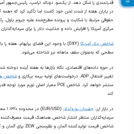
☰
☰
☰
☰
☰
☰
☰
☰
☰
☰
☰
☰
☰
☰
☰
☰
☰
☰
☰
☰
قدرتمندی را شکل دهد. از یک‌سو، دونالد ترامپ، رئیس‌جمهور آمریک
در پایان هفته از شدت لحن خود کاست اما تأکید کرد که «همه گزی
حقوقی مرتبط با شکایت و پرونده مطرح‌شده علیه جروم پاول، رئی
مرکزی آمریکا را افزایش داده و جذابیت دلار را برای سرمایه‌گذار
شاخص دلار آمریکا
سطحی که به‌عنوان سقف ماهانه نیز شناخته می‌شود.
در حوزه داده‌های اقتصادی، نگاه بازارها به هفته آینده دوخته شد
تغییر اشتغال ADP، درخواست‌های اولیه بیمه بیکاری و
شاخص هزی
منتشر خواهد کرد. شاخص PCE معیار اصلی ت
کند.
در بازار ارز،
جفت‌ارز یورو/دلار
(R/USD
شاخص قیمت تولیدکننده آلمان و نظرسنجی ZEW برای آلمان و کل منطقه یورو روز سه‌شنبه منتشر خواهد شد.