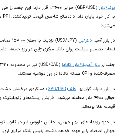
پوند/دلار
(GBP/USD) حوالی ۱.۳۴۰۰ قرار دارد.
به 
می‌شوند.
در بازار آسیا،
دلار/ین
(USD/JPY)
آستانه تصمیم سیاست پولی بانک مرکزی ژاپن در روز جمعه، عامل
جفت‌ارز
دلار آمریکا/دلار کانادا
مصرف‌کننده و CPI هسته کانادا در روز دوشنبه هستند.
در بازار فلزات گران‌بها،
طلا (XAU/USD)
حوالی ۴۶۰۰ دلار معامله می‌شود. افزایش ریسک‌های ژئوپل
قیمت طلا بوده‌اند.
در حوزه رویدادهای مهم جهانی، اجلاس داووس نیز در کانون توج
جهانی اقتصاد را بر عهده خواهد داشت. رئیس بانک مرکزی اروپا 