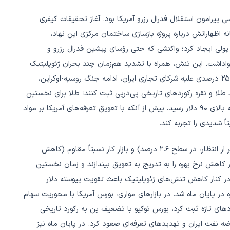
یاسی پیرامون استقلال فدرال رزرو آمریکا بود. آغاز تحقیقات کیفری
نه اظهاراتش درباره پروژه بازسازی ساختمان مرکزی این نهاد،
پولی ایجاد کرد؛ واکنشی که حتی رؤسای پیشین فدرال رزرو و
واداشت. این تنش، همراه با تشدید هم‌زمان چند بحران ژئوپلیتیک
(ناآرامی‌های خونین ایران، تهدید ترامپ به اقدام نظامی و تعرفه ۲۵ درصدی علیه شرکای تجاری ایران، ادامه جنگ روسیه-اوکراین،
طلا و نقره رکوردهای تاریخی پی‌درپی ثبت کنند؛ طلا برای نخستین
بار از ۴۶۰۰ دلار عبور کرد و نقره نیز با جهش بیش از ۷ درصدی به بالای ۹۰ دلار رسید، پیش از آنکه با تعویق تعرفه‌های آمریکا بر مواد
ً شدیدی را تجربه کند.
در حوزه سیاست پولی، داده‌های تورمی آمریکا (CPI هسته پایین‌تر از انتظار، در سطح ۲.۶ درصد) و بازار کار نسبتاً مقاوم (کاهش
ز کاهش نرخ بهره را به تدریج به تعویق بیندازند و زمان نخستین
ر کنار کاهش تنش‌های ژئوپلیتیک باعث تقویت پیوسته دلار
قره در پایان ماه شد. در بازارهای موازی، بورس آمریکا با محوریت سهام
دهای تازه ثبت کرد، بورس توکیو با تضعیف ین به رکورد تاریخی
انی از اختلال در عرضه نفت ایران و تهدیدهای تعرفه‌ای صعود کرد. در پایان ماه نیز