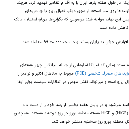
ا، در طول هفته بارها ایران را به اقدام نظامی تهدید کرد، هرچند
نه‌ها روی میز است». از سوی دیگر، فدرال رزرو با چالش‌های
س این نهاد، مواجه شد؛ موضوعی که نگرانی‌ها درباره استقلال بانک
ان کاهش داده است.
(DXY) با وجود این فضای پرابهام، هفته را با افزایش جزئی به پایان رساند و در محدوده ۹۹.۳۰ معامله شد؛
ه است؛ زمانی که آمریکا آمارهایی از جمله میانگین چهار هفته‌ای
نه‌های مصرف شخصی (PCE)
مربوط به ماه‌های اکتبر و نوامبر را
ورم مورد توجه فدرال رزرو است و می‌تواند نقش مهمی در انتظارات سیاست پولی ایفا
EU) در محدوده ۱.۱۶۲۰ معامله می‌شود و در پایان هفته بخشی از رشد خود را از دست داد.
سرمایه‌گذاران منتظر انتشار شاخص هماهنگ قیمت مصرف‌کننده (HICP) و HICP هسته منطقه یورو در روز دوشنبه هستند. همچنین