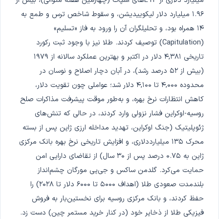
میلیارد دلاری از ETFهای اسپات (چهارمین هفته متوالی)، بیش از
۱.۹۶ میلیارد دلار لیکوییدیشن، و سقوط شاخص ترس و طمع به
۱۴ همراه بود، و تحلیلگران آن را ورود به فاز «تسلیم»
(Capitulation) توصیف کردند. طلا نیز با وجود ثبت رکورد
تاریخی ۴,۳۸۱ دلار در اکتبر و بهترین عملکرد سالانه از ۱۹۷۹
(بیش از ۵۲ درصد رشد)، در آبان دچار اصلاح و نوسان در
محدوده ۴,۰۰۰ تا ۴,۱۰۰ دلار شد؛ عواملی چون تقویت دلار،
کاهش انتظارات نرخ بهره، و به‌طور موقت پیشرفت مذاکرات صلح
روسیه-اوکراین فشار نزولی وارد کردند، در حالی که تنش‌های
ژئوپلیتیک (جنگ اوکراین، تهدید مداخله ارزی ژاپن پس از بسته
محرک ۱۳۵ میلیارددلاری، و افزایش تاریخی نرخ بهره بانک مرکزی
ژاپن به ۰.۷۵ درصد پس از ۳۰ سال) از تقاضای دارایی امن
حمایت می‌کرد. گلدمن ساکس و جی‌پی مورگان چشم‌انداز
بلندمدت صعودی طلا (اهداف ۵۰۰۰ تا ۶۰۰۰ دلار تا ۲۰۲۸) را
حفظ کردند، و بانک مرکزی روسیه برای نخستین‌بار به فروش
فیزیکی طلا از ذخایر خود (در کنار خرید مستمر چین) دست زد.