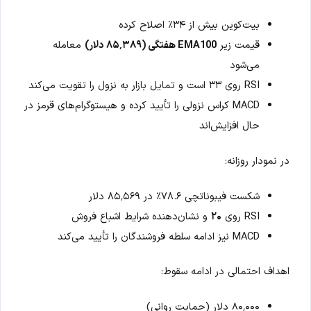
بیت‌کوین بیش از ۳۴٪ اصلاح کرده
قیمت زیر
EMA100 هفتگی (۸۵٬۳۸۹ دلار)
معامله
می‌شود
RSI روی ۳۳ است و تمایل بازار به نزول را تقویت می‌کند
MACD کراس نزولی را تأیید کرده و هیستوگرام‌های قرمز در
حال افزایش‌اند
در نمودار روزانه:
شکست فیبوناتچی ۷۸.۶٪ در ۸۵٬۵۶۹ دلار
RSI روی
۲۰
و نشان‌دهنده شرایط اشباع فروش
MACD نیز ادامه سلطه فروشندگان را تأیید می‌کند
اهداف احتمالی در ادامه سقوط:
۸۰٬۰۰۰ دلار (حمایت روانی)