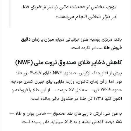
یوان، بخشی از عملیات مالی را نیز از طریق طلا
در بازار داخلی انجام می‌دهد.»
بانک مرکزی روسیه هنوز جزئیاتی درباره
میزان یا زمان دقیق
فروش طلا
منتشر نکرده است.
کاهش ذخایر طلای صندوق ثروت ملی (NWF)
پیش از آغاز جنگ اوکراین، صندوق NWF دارای ۴۰۵.۷ تن طلا
بود. اما از آن زمان تاکنون، وزارت دارایی برای جبران کسری بودجه
حدود ۲۳۲.۶ تن — معادل ۵۷ درصد — از این طلا را فروخته و
اکنون تنها ۱۷۳.۱ تن طلا در صندوق باقی مانده است.
به‌طور کلی، ارزش دارایی‌های نقد صندوق — شامل یوان و طلا —
۵۵ درصد کاهش یافته و به ۵۱.۶ میلیارد دلار رسیده است.