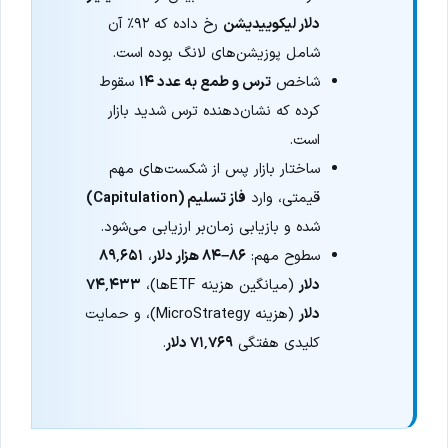
دلار لیکوییدیشن
رخ داده که ۹۲٪ آن
شامل پوزیشن‌های لانگ بوده است.
شاخص
ترس و طمع به عدد ۱۴
سقوط
کرده که نشان‌دهنده ترس شدید بازار
است.
ساختار بازار پس از شکست‌های مهم
قیمتی، وارد
فاز تسلیم (Capitulation)
شده و بازیابی زمان‌بر ارزیابی می‌شود.
سطوح مهم:
۸۶–۸۴ هزار دلار
،
۸۹٬۶۵۱
دلار
(میانگین هزینه ETFها)،
۷۴٬۴۳۳
دلار
(هزینه MicroStrategy)، و حمایت
کلیدی هفتگی
۷۱٬۷۶۹ دلار
.