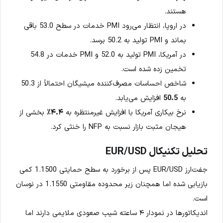
هستند.
در اروپا، انتظار می‌رود PMI خدمات در سطح 53.0 باقی
بماند و PMI تولید به 50.2 برسد.
در آمریکا، PMI تولید به 52.0 و PMI خدمات در 54.8
تخمین زده شده است.
شاخص احساسات مصرف‌کننده میشیگان احتمالاً از 50.3
به
50.5
افزایش می‌یابد.
نرخ بیکاری آمریکا با افزایش غیرمنتظره به
۴.۴٪
بخشی از
هیجان مثبت بازار نسبت به NFP را خنثی کرد.
تحلیل تکنیکال EUR/USD
جفت‌ارز EUR/USD پس از برخورد به سطح حمایتی 1.1500 کمی
بازیابی شده اما همچنان زیر محدوده مقاومتی 1.1550 در نوسان
است.
اندیکاتورها در نمودار ۴ ساعته شیب صعودی ملایمی دارند اما