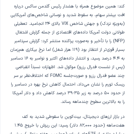
کند؛ همین موضوع همراه با هشدار رئیس گلدمن ساکس درباره
افت بیشتر سهام، به سقوط شدید و نوسانی شاخص‌های آمریکایی
(به‌ویژه نزدک) و جهش شاخص VIX بالای ۲۴ انجامید. تعطیلی
طولانی دولت آمریکا داده‌های اقتصادی از جمله گزارش اشتغال
(NFP) را با تأخیر و به‌صورت پراکنده منتشر کرد؛ گزارش سپتامبر
بسیار قوی‌تر از انتظار بود (۱۱۹ هزار شغل) اما نرخ بیکاری هم‌زمان
به ۴.۴ درصد رسید، و انتشار داده‌های اکتبر و نوامبر به ۱۶ دسامبر
(پس از نشست فدرال رزرو) موکول شد. اظهارات نسبتاً انقباضی
چند عضو فدرال رزرو و صورت‌جلسه FOMC که اختلاف‌نظر بر سر
ریسک تورم را نشان می‌داد، احتمال کاهش نرخ بهره در دسامبر را
از حدود ۵۰ درصد به زیر ۳۵-۳۹ درصد کاهش داد و دلار آمریکا
را به بالاترین سطوح چندماهه رساند.
در بازار ارزهای دیجیتال، بیت‌کوین با سقوطی شدید به کف
هفت‌ماهه (حدود ۸۲,۰۰۰ دلار) رسید؛ این ریزش با خروج ۱.۴۵