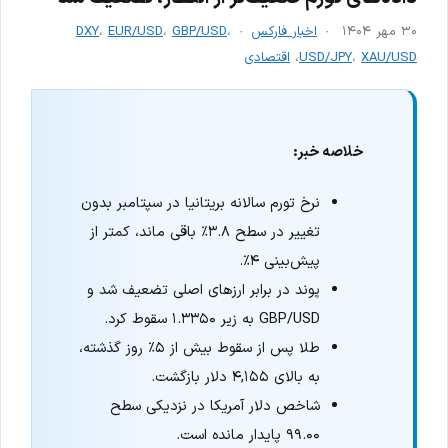
۳۰ مهر ۱۴۰۴
اخبار فارکس
،
GBP/USD
،
EUR/USD
،
DXY
XAU/USD
،
USD/JPY
،
اقتصادی
خلاصه خبر:
نرخ تورم سالانه بریتانیا در سپتامبر بدون
تغییر در سطح ۳.۸٪ باقی ماند، کمتر از
پیش‌بینی ۴٪.
پوند در برابر ارزهای اصلی تضعیف شد و
GBP/USD به زیر ۱.۳۳۵۰ سقوط کرد.
طلا پس از سقوط بیش از ۵٪ روز گذشته،
به بالای ۴,۱۵۵ دلار بازگشت.
شاخص دلار آمریکا در نزدیکی سطح
۹۹.۰۰ پایدار مانده است.