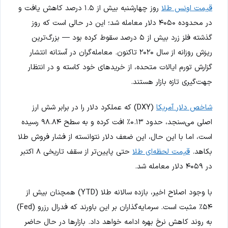
قیمت اونس طلا
روز چهارشنبه بیش از ۱.۵ درصد کاهش یافت و
در محدوده ۴۰۵۰ دلار معامله شد؛ این در حالی است که روز
گذشته فلز زرد بیش از ۵ درصد سقوط کرده بود — بزرگ‌ترین
ریزش روزانه از سال ۲۰۲۰ تاکنون. معامله‌گران در آستانه انتشار
گزارش تورم ایالات متحده، از خریدهای خود کاسته و در انتظار
جهت‌گیری تازه بازار هستند.
شاخص دلار آمریکا
(DXY) که عملکرد دلار را در برابر شش ارز
اصلی می‌سنجد، حدود ۰.۱۳٪ افت کرده و به سطح ۹۸.۸۴ رسیده
است، اما با این حال، این ضعف دلار نتوانسته از فشار فروش طلا
بکاهد.
قیمت لحظه‌ای طلا
حتی پایین‌تر از سقف تاریخی ۸ اکتبر
در ۴۰۵۹ دلار معامله شد.
با وجود اصلاح اخیر، بازده سالانه طلا (YTD) همچنان بیش از
۵۴٪ مثبت است. سرمایه‌گذاران بر این باورند که فدرال رزرو (Fed)
به روند کاهش نرخ بهره ادامه خواهد داد. بازارها در حال حاضر