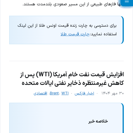
☰
☰
☰
☰
☰
☰
☰
☰
☰
☰
☰
☰
☰
☰
☰
☰
☰
☰
☰
☰
تنها فازهای طبیعی از این مسیر صعودی بلندمدت هستند.
برای دسترسی به چارت زنده قیمت اونس طلا از این لینک
استفاده نمایید:
چارت قیمت طلا
افزایش قیمت نفت خام آمریکا (WTI) پس از
کاهش غیرمنتظره ذخایر نفتی ایالات متحده
۳۰ مهر ۱۴۰۴
اخبار فارکس
WTI
،
Brent
،
اقتصادی
خلاصه خبر