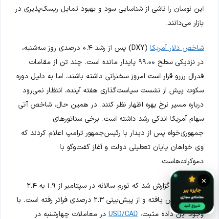
این نوسان را ناشی از شناسایی سود و بهبود تمایل ریسک‌پذیری در
بازار می‌دانند.
شاخص دلار آمریکا
(DXY) پس از رشد ۰.۴ درصدی روز سه‌شنبه،
در نزدیکی سطح ۹۹.۰۰ پایدار مانده است. چند تن از مقامات
فدرال رزرو قرار است امروز سخنرانی داشته باشند، اما به دلیل دوره
سکوت پیش از نشست سیاست‌گذاری هفته آینده، انتظار نمی‌رود
درباره مسیر نرخ بهره اظهار نظر کنند. در همین حال، شاخص آتی
سهام آمریکا اندکی رشد داشته است. برخی سناتورهای
جمهوری‌خواه پس از دیدار با رئیس‌جمهور ترامپ اعلام کردند که
وی خواهان پایان تعطیلی دولت و آغاز گفت‌وگو با
دموکرات‌هاست.
×
از کانادا نیز گزارش شد که تورم سالانه در سپتامبر از ۱.۹ به ۲.۴
درصد افزایش یافته و از پیش‌بینی ۲.۳ درصدی فراتر رفته است. با
وجود این داده مثبت،
USD/CAD
در معاملات چهارشنبه در