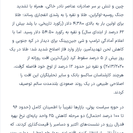
چین و تنش بر سر صادرات عناصر نادر خاکی، همراه با تشدید
جنگ روسیه-اوکراین، طلا و نقره را به رشدی انفجاری رساند؛ طلا
برای اولین بار به بالای ۴,۳۸۰ دلار (رکورد تاریخی، با رشد بیش از
۶۲ درصد از ابتدای سال) و نقره به رکورد ۵۴.۵۰ دلار رسید. اما با
اعلام آمادگی ترامپ و شی جین‌پینگ برای دیدار در کره جنوبی و
کاهش لحن تهدیدآمیز، بازار وارد فاز اصلاح شدید شد؛ طلا در یک
روز بیش از ۵ درصد سقوط کرد (بزرگ‌ترین افت روزانه از
۲۰۱۳/۲۰۲۰) و نقره نیز حدود ۱۲ درصد از اوج خود فاصله گرفت،
هرچند کارشناسان ساکسو بانک و سایر تحلیلگران این افت را
اصلاحی طبیعی در یک روند صعودی بلندمدت سالم توصیف
کردند.
در حوزه سیاست پولی، بازارها تقریباً با اطمینان کامل (حدود ۹۶
تا ۱۰۰ درصد احتمال) دو مرحله کاهش ۲۵ واحد پایه‌ای نرخ بهره
فدرال رزرو در نشست‌های اکتبر و دسامبر را قیمت‌گذاری کردند، که