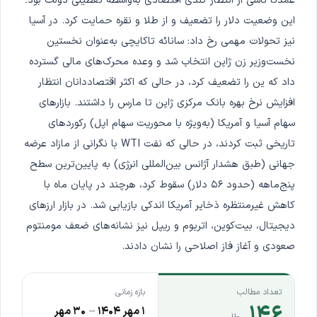
عمدتاً ناشی از انتظار کندی اقتصادی به‌واسطه تعطیلی دولت بود؛
این وضعیت دلار را تضعیف و از طلا و نقره حمایت کرد. در آسیا
نیز تحولات مهمی رخ داد: سانائه تاکایچی به‌عنوان نخستین
نخست‌وزیر زن ژاپن انتخاب شد و وعده محرک‌های مالی گسترده
داد که ین را تضعیف کرد، در حالی که اکثر اقتصاددانان انتظار
افزایش نرخ بهره بانک مرکزی ژاپن تا مارس را داشتند. بازارهای
سهام آسیا و آمریکا (به‌ویژه با محوریت سهام اپل) رکوردهای
تاریخی ثبت کردند، در حالی که نفت WTI با نگرانی از مازاد عرضه
جهانی (طبق هشدار آژانس بین‌المللی انرژی) به پایین‌ترین سطح
پنج‌ماهه (حدود ۵۶ دلار) سقوط کرد، هرچند در پایان ماه با
کاهش غیرمنتظره ذخایر آمریکا اندکی بازیابی شد. در بازار ارزهای
دیجیتال، بیت‌کوین، اتریوم و ریپل نیز نشانه‌های ضعف مومنتوم
صعودی و آغاز فاز اصلاحی را نشان دادند.
تعداد مطالب
بازه زمانی
۱۴۶
۱ مهر ۱۴۰۴
–
۳۰ مهر