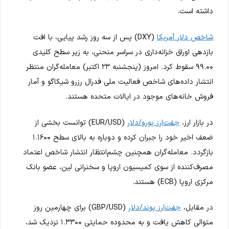
داشته است.
شاخص دلار آمریکا
(DXY) پس از سه روز رشد پیاپی، با افت
بازدهی اوراق خزانه‌داری در سراسر منحنی، به زیر سطح کلیدی
۹۹.۰۰ سقوط کرد. امروز (پنجشنبه ۲۳ اکتبر) معامله‌گران منتظر
انتشار داده‌های شاخص فعالیت ملی فدرال رزرو شیکاگو و آمار
فروش خانه‌های موجود در ایالات متحده هستند.
در بازار ارز،
جفت‌ارز یورو/دلار
(EUR/USD) توانست بخشی از
ضعف اخیر خود را جبران کرده و دوباره به بالای سطح ۱.۱۶۰۰
بازگردد. معامله‌گران همچنین چشم‌انتظار انتشار شاخص اعتماد
مصرف‌کننده از سوی کمیسیون اروپا و سخنرانی لین، عضو بانک
مرکزی اروپا (ECB) هستند.
در مقابل،
جفت‌ارز پوند/دلار
(GBP/USD) برای چهارمین روز
متوالی کاهش یافت و به محدوده حمایتی ۱.۳۳۰۰ نزدیک شد،