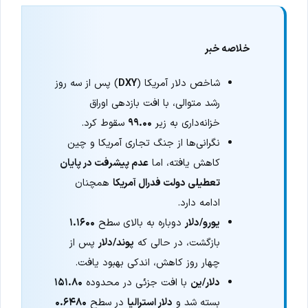
خلاصه خبر
شاخص دلار آمریکا (
DXY
) پس از سه روز
رشد متوالی، با افت بازدهی اوراق
خزانه‌داری به زیر
۹۹.۰۰
سقوط کرد.
نگرانی‌ها از جنگ تجاری آمریکا و چین
کاهش یافته، اما
عدم پیشرفت در پایان
تعطیلی دولت فدرال آمریکا
همچنان
ادامه دارد.
یورو/دلار
دوباره به بالای سطح
۱.۱۶۰۰
بازگشت، در حالی که
پوند/دلار
پس از
چهار روز کاهش، اندکی بهبود یافت.
دلار/ین
با افت جزئی در محدوده
۱۵۱.۸۰
بسته شد و
دلار استرالیا
در سطح
۰.۶۴۸۰