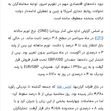
نبود داده‌های اقتصادی مهم در تقویم امروز، توجه معامله‌گران به
تحولات روابط تجاری آمریکا و چین و تعطیلی ادامه‌دار دولت
ایالات متحده معطوف مانده است.
بر اساس گزارش اداره ملی آمار بریتانیا (ONS)، نرخ تورم سالانه
(
CPI
) در ماه سپتامبر در سطح ۳.۸ درصد ثابت ماند، در حالی که
بازار انتظار رشد تا ۴ درصد را داشت. تورم ماهانه نیز پس از رشد
۰.۳ درصدی در آگوست، در ماه سپتامبر بدون تغییر بود. پس از
انتشار این داده‌ها، جفت‌ارز GBP/USD تحت فشار فروش قرار
گرفت و به زیر ۱.۳۳۵۰ سقوط کرد. همزمان، EUR/GBP با رشد
نزدیک به ۰.۴ درصدی در روز به ۰.۸۷۱۰ رسید.
در بازار فلزات گران‌بها،
اونس طلا
که جمعه گذشته تا نزدیکی رکورد
۴,۳۸۰ دلار رسیده بود، روز سه‌شنبه بیش از ۵ درصد سقوط کرد؛
اما در معاملات چهارشنبه بخشی از این زیان را جبران کرد و با
رشد ۰.۸ درصدی در محدوده ۴,۱۵۵ دلار قرار گرفت. تحلیلگران