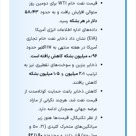
قیمت نفت خام WTI برای دومین روز
متوالی افزایش یافت و به حدود
۵۸٫۴۳
دلار در هر بشکه
رسید.
داده‌های اداره اطلاعات انرژی آمریکا
(EIA) نشان داد ذخایر نفت خام تجاری
آمریکا در هفته منتهی به
۱۷ اکتبر
حدود
۰٫۹۶ میلیون بشکه کاهش یافته است
.
ذخایر بنزین و سوخت‌های تقطیری نیز به
ترتیب
۲٫۱ میلیون
و
۱٫۵ میلیون بشکه
کاهش یافتند.
کاهش ذخایر باعث حمایت کوتاه‌مدت از
قیمت نفت شد، هرچند نگرانی از مازاد
عرضه جهانی همچنان ادامه دارد.
از نظر تکنیکال، قیمت‌ها هنوز زیر
میانگین‌های متحرک کلیدی (۲۱، ۵۰ و
۱۰۰ روزه) قرار دارند و محدوده
۶۰ تا ۶۲