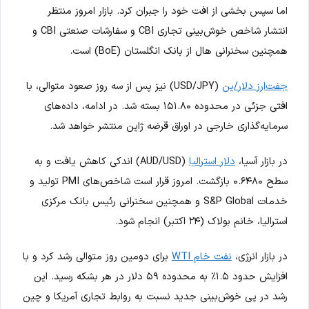
اما سپس بخشی از افت خود را جبران کرد. بازار امروز منتظر
انتشار شاخص خوش‌بینی تجاری CBI و سفارشات صنعتی CBI و
همچنین سخنرانی هال از بانک انگلستان (BoE) است.
جفت‌ارز دلار/ین
(USD/JPY) نیز پس از سه روز صعود متوالی، با
افتی جزئی در محدوده ۱۵۱.۸۰ بسته شد. در ادامه، داده‌های
سرمایه‌گذاری خارجی در اوراق قرضه ژاپن منتشر خواهد شد.
در بازار آسیا،
دلار استرالیا
(AUD/USD) اندکی کاهش یافت و به
سطح ۰.۶۴۸۰ بازگشت. امروز قرار است شاخص‌های PMI تولید و
خدمات S&P Global و همچنین سخنرانی رئیس بانک مرکزی
استرالیا، خانم بولاک (۲۴ اکتبر) انجام شود.
در بازار انرژی،
نفت خام WTI
برای دومین روز متوالی رشد کرد و با
افزایش حدود ۱.۵٪ به محدوده ۵۹ دلار در هر بشکه رسید. این
رشد در پی خوش‌بینی جدید نسبت به روابط تجاری آمریکا و چین