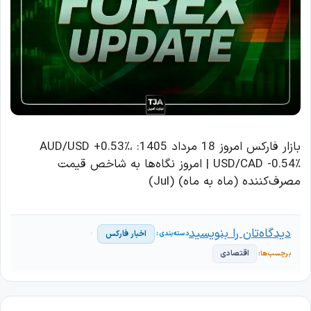
بازار فارکس امروز 18 مرداد 1405: AUD/USD +0.53٪،
USD/CAD -0.54٪ | امروز نگاه‌ها به شاخص قیمت
مصرف‌کننده (ماه به ماه) (Jul)
دیدگاه‌تان را بنویسید
اخبار فارکس
اقتصادی