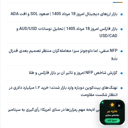
بازار ارزهای دیجیتال امروز 18 مرداد 1405 | صعود SOL و افت ADA
بازار فارکس امروز 18 مرداد 1405 | تحلیل نوسانات AUD/USD و
USD/CAD
NFP منفی، اما داوجونز سبز؛ معامله‌گران منتظر تصمیم بعدی فدرال
رزرو
گزارش شاخص NFP امروز و تاثیر آن بر بازار فارکس و طلا
نهنگ‌های بیت‌کوین دوباره وارد بازار شدند؛ خرید ۱.۲ میلیارد دلاری در
انتظار شکست مقاومت
×
تعویق بررسی لایحه مهم رمزارزها در سنای آمریکا؛ رأی‌گیری به سپتامبر
موکول شد