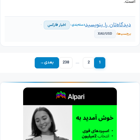
است.
دیدگاه‌تان را بنویسید
اخبار فارکس
XAU/USD
1
2
…
238
بعدی
→
برگه
برگه
برگه