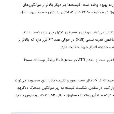
انه بهبود یافته است. قیمت‌ها بار دیگر بالاتر از میانگین‌های
متحرک کلیدی قرار گرفته‌اند؛ از جمله میانگین متحرک ساده ۲۰۰روزه در محدوده ۶۲.۲۰ دلار که اکنون به‌عنوان حمایت پویا عمل
شان می‌دهد خریداران همچنان کنترل بازار را در دست دارند.
اندیکاتورهای مومنتوم نیز این تمایل صعودی را تأیید می‌کنند. شاخص قدرت نسبی (RSI) در حوالی عدد ۶۳ قرار دارد که بالاتر از
همچنین شاخص ADX در محدوده ۲۸ نشان‌دهنده تقویت روند فعلی است و مقدار ATR در سطح ۲.۰۵ بیانگر نوسانات نسبتاً
در سمت صعودی، قیمت نفت در حال آزمون محدوده مقاومتی مهم ۶۶ تا ۶۷ دلار است. عبور و تثبیت بالای این محدوده می‌تواند
مسیر را برای حرکت به سمت هدف بعدی در نزدیکی ۷۰ دلار هموار کند. در مقابل، شکست قیمت به زیر میانگین متحرک ۲۰۰روزه
می‌تواند ساختار صعودی را تضعیف کرده و حمایت بعدی را در محدوده میانگین متحرک ۱۰۰روزه حوالی ۵۹.۸۳ دلار و سپس ناحیه