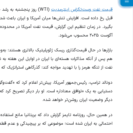
☰
☰
☰
☰
☰
☰
☰
☰
☰
☰
☰
☰
☰
☰
☰
☰
☰
☰
☰
قیمت نفت وست‌تگزاس اینترمدیت
قبل رخ داده است. افزایش تنش‌ها میان آمریکا و ایران باعث شده
آگوست ۲۰۲۵ محسوب می‌شود.
بازارها در حال قیمت‌گذاری ریسک ژئوپلیتیک بالاتری هستند؛ به‌وی
هم پس از آنکه مذاکرات هسته‌ای با ایران در اوایل این هفته ب
نفت از تنگه هرمز را با تهدید مواجه کند؛ گذرگاهی استراتژیک که حدود ۲۰ درصد از کل صادرات نفت جهان از آن عب
دونالد ترامپ، رئیس‌جمهور آمریکا، پیش‌تر اعلام کرد که «گفت‌وگ
دیگر وضعیت ایران روشن‌تر خواهد شد».
در همین حال، روزنامه تایمز گزارش داد که بریتانیا مانع استفاده
احتمالی به ایران شده است؛ موضوعی که بر پیچیدگی و عدم قطع