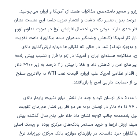
درال رزرو و مسیر نامشخص مذاکرات هسته‌ای آمریکا و ایران می‌چرخید.
درال رزرو در نشست ژانویه نرخ بهره را در محدوده ۳.۵ تا ۳.۷۵ درصد بدون تغییر نگه داشت و انتشار صورت‌جلسه این نشست نشان
نظر جدی دارند؛ برخی حتی احتمال افزایش نرخ در صورت تداوم تورم
 بازار کار آمریکا (کاهش چشمگیر مدعیان بیمه بیکاری)، باعث تقویت
‌ویژه نزدک) شد، در حالی که نگرانی‌ها درباره ارزش‌گذاری بالای
، مذاکرات هسته‌ای ایران و آمریکا در ژنو با فراز و نشیب پیش رفت؛
رسیدن دو طرف به تفاهم بر سر «اصول کلی» ابتدا تقاضا برای دارایی‌های امن را کاهش داد و طلا را بیش از ۲ درصد به زیر ۴۹۰۰ دلار
رساند، اما در ادامه ماه با تشدید دوباره تنش‌ها و افزایش احتمال اقدام نظامی آمریکا علیه ایران، قیمت نفت WTI به بالاترین سطح
در کنار این تحولات، طلا در طول ماه عمدتاً در محدوده ۴۸۵۰ تا ۵۰۰۰ دلار نوسان کرد و چند بار تلاش برای تثبیت پایدار بالای
سطح روانی ۵۰۰۰ دلار ناکام ماند، در حالی که نقره نیز بین حدود ۷۴ تا ۸۰ دلار در نوسان بود؛ هر دو فلز زیر فشار هم‌زمان تقویت
تحلیل بلندمدت جالب توجه نشان داد طلا طی پنج سال گذشته بیش
ک، تضعیف ارزش ارزها و خرید مستمر بانک‌های مرکزی بوده، و ریسک اصلی
ذاران خرد دانست. در بازارهای موازی، بانک مرکزی نیوزیلند نرخ