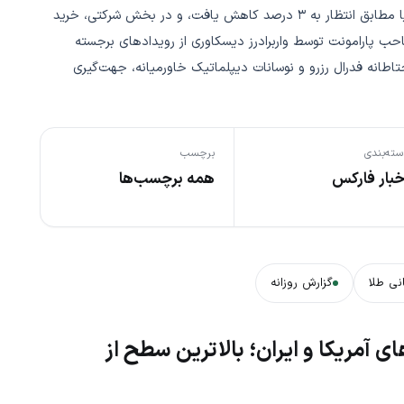
بهره را ثابت نگه داشت و دلار این کشور تضعیف شد، تورم بریتانیا مطابق انتظار به ۳ درصد کاهش یافت، و در بخش شرکتی، خرید
صاحب پارامونت توسط واربرادرز دیسکاوری از رویدادهای برجسته
اطانه فدرال رزرو و نوسانات دیپلماتیک خاورمیانه، جهت‌گیری
سته‌بندی
برچسب
خبار فارکس
همه برچسب‌ها
نی طلا
گزارش روزانه
آمریکا و ایران؛ بالاترین سطح از