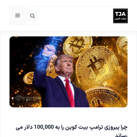
فهرست
رش
ه
حتوا
چرا پیروزی ترامپ بیت کوین را به 100,000 دلار می
رساند