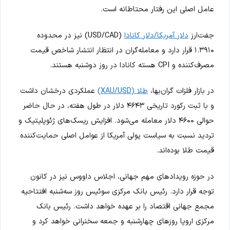
عامل اصلی این رفتار محتاطانه است.
جفت‌ارز
دلار آمریکا/دلار کانادا
(USD/CAD) نیز در محدوده
۱.۳۹۱۰ قرار دارد و معامله‌گران در انتظار انتشار شاخص قیمت
مصرف‌کننده و CPI هسته کانادا در روز دوشنبه هستند.
در بازار فلزات گران‌بها،
طلا (XAU/USD)
عملکردی درخشان داشت
و با ثبت رکورد تاریخی ۴۶۴۳ دلار در طول هفته، در حال حاضر
حوالی ۴۶۰۰ دلار معامله می‌شود. افزایش ریسک‌های ژئوپلیتیک و
تردید نسبت به سیاست پولی آمریکا از عوامل اصلی حمایت‌کننده
قیمت طلا بوده‌اند.
در حوزه رویدادهای مهم جهانی، اجلاس داووس نیز در کانون
توجه قرار دارد. رئیس بانک مرکزی سوئیس روز سه‌شنبه افتتاحیه
مجمع جهانی اقتصاد را بر عهده خواهد داشت. رئیس بانک
مرکزی اروپا روزهای چهارشنبه و جمعه سخنرانی خواهد کرد و