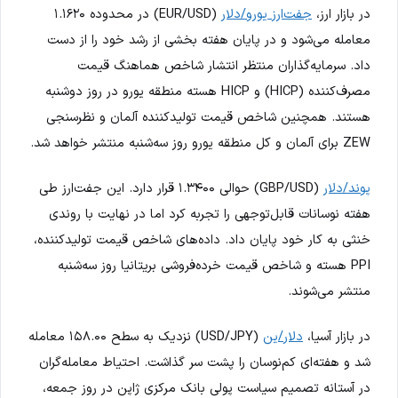
در بازار ارز،
جفت‌ارز یورو/دلار
(EUR/USD) در محدوده ۱.۱۶۲۰
معامله می‌شود و در پایان هفته بخشی از رشد خود را از دست
داد. سرمایه‌گذاران منتظر انتشار شاخص هماهنگ قیمت
مصرف‌کننده (HICP) و HICP هسته منطقه یورو در روز دوشنبه
هستند. همچنین شاخص قیمت تولیدکننده آلمان و نظرسنجی
ZEW برای آلمان و کل منطقه یورو روز سه‌شنبه منتشر خواهد شد.
پوند/دلار
(GBP/USD) حوالی ۱.۳۴۰۰ قرار دارد. این جفت‌ارز طی
هفته نوسانات قابل‌توجهی را تجربه کرد اما در نهایت با روندی
خنثی به کار خود پایان داد. داده‌های شاخص قیمت تولیدکننده،
PPI هسته و شاخص قیمت خرده‌فروشی بریتانیا روز سه‌شنبه
منتشر می‌شوند.
در بازار آسیا،
دلار/ین
(USD/JPY) نزدیک به سطح ۱۵۸.۰۰ معامله
شد و هفته‌ای کم‌نوسان را پشت سر گذاشت. احتیاط معامله‌گران
در آستانه تصمیم سیاست پولی بانک مرکزی ژاپن در روز جمعه،