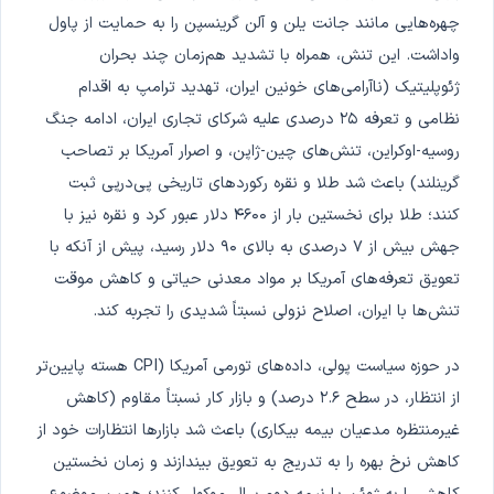
چهره‌هایی مانند جانت یلن و آلن گرینسپن را به حمایت از پاول
واداشت. این تنش، همراه با تشدید هم‌زمان چند بحران
ژئوپلیتیک (ناآرامی‌های خونین ایران، تهدید ترامپ به اقدام
نظامی و تعرفه ۲۵ درصدی علیه شرکای تجاری ایران، ادامه جنگ
روسیه-اوکراین، تنش‌های چین-ژاپن، و اصرار آمریکا بر تصاحب
گرینلند) باعث شد طلا و نقره رکوردهای تاریخی پی‌درپی ثبت
کنند؛ طلا برای نخستین بار از ۴۶۰۰ دلار عبور کرد و نقره نیز با
جهش بیش از ۷ درصدی به بالای ۹۰ دلار رسید، پیش از آنکه با
تعویق تعرفه‌های آمریکا بر مواد معدنی حیاتی و کاهش موقت
تنش‌ها با ایران، اصلاح نزولی نسبتاً شدیدی را تجربه کند.
در حوزه سیاست پولی، داده‌های تورمی آمریکا (CPI هسته پایین‌تر
از انتظار، در سطح ۲.۶ درصد) و بازار کار نسبتاً مقاوم (کاهش
غیرمنتظره مدعیان بیمه بیکاری) باعث شد بازارها انتظارات خود از
کاهش نرخ بهره را به تدریج به تعویق بیندازند و زمان نخستین