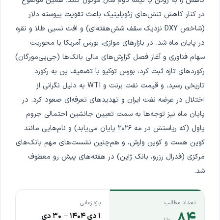
کاهش را به ژوئن یا نیمه دوم سال موکول کنند؛ همین موضوع
در کنار کاهش تنش‌های ژئوپلیتیک باعث تقویت پیوسته دلار
(شاخص DXY نزدیک سقف شش‌هفته‌ای) و افت نسبی طلا و نقره
در پایان ماه شد. در بازارهای موازی، بورس آمریکا با محوریت
سهام فناوری و آغاز فصل گزارش‌های مالی بانک‌ها (جی‌پی‌مورگان)
رکوردهای تازه ثبت کرد، بورس توکیو با تضعیف ین به رکورد
تاریخی رسید، و قیمت نفت برنت و WTI به دلیل نگرانی از
اختلال در عرضه نفت ایران و تهدیدهای تعرفه‌ای صعود کرد. در
پایان ماه نیز توجه‌ها به سمت تعیین جانشین احتمالی جروم
پاول (که ریاستش در مه ۲۰۲۶ پایان می‌یابد) و نام‌هایی مانند
کوین هست و کوین وارش، و هم‌چنین نشست‌های مهم بانک‌های
مرکزی (فدرال رزرو، بانک ژاپن) در هفته‌های پیش رو معطوف
شد.
تعداد مطالب
بازه زمانی
۸۴
۱ دی ۱۴۰۴
–
۳۰ دی