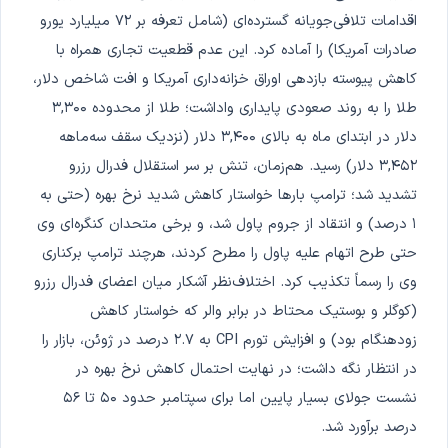
اقدامات تلافی‌جویانه گسترده‌ای (شامل تعرفه بر ۷۲ میلیارد یورو
صادرات آمریکا) را آماده کرد. این عدم قطعیت تجاری همراه با
کاهش پیوسته بازدهی اوراق خزانه‌داری آمریکا و افت شاخص دلار،
طلا را به روند صعودی پایداری واداشت؛ طلا از محدوده ۳,۳۰۰
دلار در ابتدای ماه به بالای ۳,۴۰۰ دلار (نزدیک سقف سه‌ماهه
۳,۴۵۲ دلار) رسید. هم‌زمان، تنش بر سر استقلال فدرال رزرو
تشدید شد؛ ترامپ بارها خواستار کاهش شدید نرخ بهره (حتی به
۱ درصد) و انتقاد از جروم پاول شد، و برخی متحدان کنگره‌ای وی
حتی طرح اتهام علیه پاول را مطرح کردند، هرچند ترامپ برکناری
وی را رسماً تکذیب کرد. اختلاف‌نظر آشکار میان اعضای فدرال رزرو
(کوگلر و بوستیک محتاط در برابر والر که خواستار کاهش
زودهنگام بود) و افزایش تورم CPI به ۲.۷ درصد در ژوئن، بازار را
در انتظار نگه داشت؛ در نهایت احتمال کاهش نرخ بهره در
نشست جولای بسیار پایین اما برای سپتامبر حدود ۵۰ تا ۵۶
درصد برآورد شد.