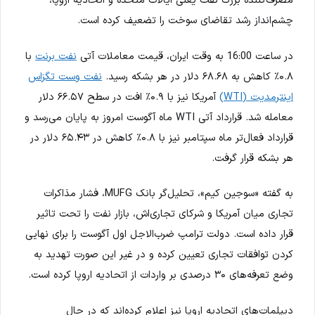
چشم‌انداز رشد تقاضای سوخت را تضعیف کرده است.
در ساعت 16:00 به وقت ایران، قیمت معاملات آتی
نفت برنت
با
۰.۸٪ کاهش به ۶۸.۶۸ دلار در هر بشکه رسید.
نفت وست تگزاس
اینترمدیت (WTI)
آمریکا نیز با ۰.۹٪ افت در سطح ۶۶.۵۷ دلار
معامله شد. قرارداد آتی WTI ماه آگوست امروز به پایان می‌رسد و
قرارداد فعال‌تر ماه سپتامبر نیز با ۰.۸٪ کاهش در ۶۵.۴۳ دلار در
هر بشکه قرار گرفت.
به گفته «سوجین کیم»، تحلیل‌گر بانک MUFG، فشار مذاکرات
تجاری میان آمریکا و شرکای تجاری‌اش، بازار نفت را تحت تاثیر
قرار داده است. دولت ترامپ ضرب‌الاجل اول آگوست را برای نهایی
کردن توافقات تجاری تعیین کرده و در غیر این صورت تهدید به
وضع تعرفه‌های ۳۰ درصدی بر واردات از اتحادیه اروپا کرده است.
دیپلمات‌های اتحادیه اروپا نیز اعلام کرده‌اند که در حال