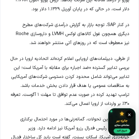
یورو از درآمد سالانه این شرکت بکاهد. ارزش یورو اکنون ۱.۱۶۸۸
دلار است، در حالی که در پایان آوریل ۱.۱۳۲۹ دلار بود.
در کنار SAP، توجه بازار به گزارش درآمدی شرکت‌های مطرح
دیگری همچون غول کالاهای لوکس LVMH و داروسازی Roche
نیز معطوف است که در روزهای آتی منتشر خواهند شد.
از طرفی، دیپلمات‌های اروپایی اعلام کرده‌اند اتحادیه اروپا در حال
بررسی تدابیر گسترده «ضد اجبار» برای مقابله با آمریکا است؛ این
تدابیر می‌تواند شامل محدود کردن دسترسی شرکت‌های آمریکایی
به مناقصات عمومی یا هدف قرار دادن بخش خدمات باشد.
ترامپ تهدید کرده در صورت عدم توافق تا مهلت ۱ آگوست، تعرفه
۳۰٪ بر واردات از اروپا اعمال می‌کند.
×
همزمان با این تحولات، گمانه‌زنی‌ها در مورد احتمال برکناری
جروم پاول، رئیس فدرال رزرو آمریکا نیز ادامه دارد. وزیر
خزانه‌داری آمریکا، اسکات بسنت، گفته است باید کل ساختار فدرال