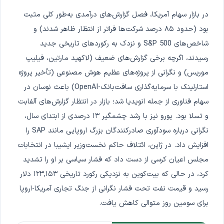
در بازار سهام آمریکا، فصل گزارش‌های درآمدی به‌طور کلی مثبت
بود (حدود ۸۵ درصد شرکت‌ها فراتر از انتظار ظاهر شدند) و
شاخص‌های S&P 500 و نزدک به رکوردهای تاریخی جدید
رسیدند، اگرچه برخی گزارش‌های ضعیف (لاکهید مارتین، فیلیپ
موریس) و نگرانی از پروژه‌های عظیم هوش مصنوعی (تأخیر پروژه
استارلینک با سرمایه‌گذاری سافت‌بانک-OpenAI) باعث نوسان در
سهام فناوری از جمله انویدیا شد؛ بازار در انتظار گزارش‌های آلفابت
و تسلا بود. یورو نیز با رشد چشمگیر ۱۳ درصدی از ابتدای سال،
نگرانی درباره سودآوری صادرکنندگان بزرگ اروپایی مانند SAP را
افزایش داد. در ژاپن، ائتلاف حاکم نخست‌وزیر ایشیبا در انتخابات
مجلس اعیان کرسی از دست داد که فشار سیاسی بر او را تشدید
کرد، در حالی که بیت‌کوین به نزدیکی رکورد تاریخی ۱۲۳,۱۵۳ دلار
رسید و قیمت نفت تحت فشار نگرانی از جنگ تجاری آمریکا-اروپا
برای سومین روز متوالی کاهش یافت.