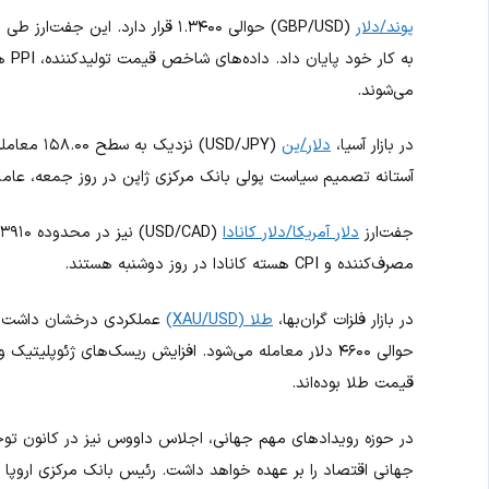
پوند/دلار
(GBP/USD) حوالی ۱.۳۴۰۰ قرار دارد.
به 
می‌شوند.
در بازار آسیا،
دلار/ین
(USD/JPY)
آستانه تصمیم سیاست پولی بانک مرکزی ژاپن در روز جمعه، عامل
جفت‌ارز
دلار آمریکا/دلار کانادا
مصرف‌کننده و CPI هسته کانادا در روز دوشنبه هستند.
در بازار فلزات گران‌بها،
طلا (XAU/USD)
حوالی ۴۶۰۰ دلار معامله می‌شود. افزایش ریسک‌های ژئوپل
قیمت طلا بوده‌اند.
در حوزه رویدادهای مهم جهانی، اجلاس داووس نیز در کانون توج
جهانی اقتصاد را بر عهده خواهد داشت. رئیس بانک مرکزی اروپا 