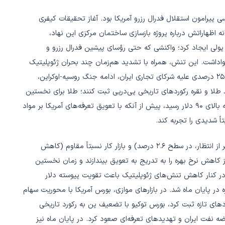
یاسی پیرامون استقلال فدرال رزرو آمریکا بود. آغاز تحقیقات کیفری
نه اظهاراتش درباره پروژه بازسازی ساختمان مرکزی این نهاد،
پولی ایجاد کرد؛ واکنشی که حتی رؤسای پیشین فدرال رزرو و
واداشت. این تنش، همراه با تشدید هم‌زمان چند بحران ژئوپلیتیک
(ناآرامی‌های خونین ایران، تهدید ترامپ به اقدام نظامی و تعرفه ۲۵ درصدی علیه شرکای تجاری ایران، ادامه جنگ روسیه-اوکراین،
طلا و نقره رکوردهای تاریخی پی‌درپی ثبت کنند؛ طلا برای نخستین
بار از ۴۶۰۰ دلار عبور کرد و نقره نیز با جهش بیش از ۷ درصدی به بالای ۹۰ دلار رسید، پیش از آنکه با تعویق تعرفه‌های آمریکا بر مواد
ً شدیدی را تجربه کند.
در حوزه سیاست پولی، داده‌های تورمی آمریکا (CPI هسته پایین‌تر از انتظار، در سطح ۲.۶ درصد) و بازار کار نسبتاً مقاوم (کاهش
ز کاهش نرخ بهره را به تدریج به تعویق بیندازند و زمان نخستین
ر کنار کاهش تنش‌های ژئوپلیتیک باعث تقویت پیوسته دلار
قره در پایان ماه شد. در بازارهای موازی، بورس آمریکا با محوریت سهام
دهای تازه ثبت کرد، بورس توکیو با تضعیف ین به رکورد تاریخی
انی از اختلال در عرضه نفت ایران و تهدیدهای تعرفه‌ای صعود کرد. در پایان ماه نیز