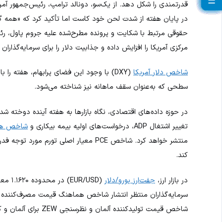
☰
☰
☰
☰
☰
☰
☰
☰
☰
☰
☰
☰
☰
☰
☰
☰
☰
☰
☰
☰
قدرتمندی را شکل دهد. از یک‌سو، دونالد ترامپ، رئیس‌جمهور آمریک
در پایان هفته از شدت لحن خود کاست اما تأکید کرد که «همه گزی
حقوقی مرتبط با شکایت و پرونده مطرح‌شده علیه جروم پاول، رئی
مرکزی آمریکا را افزایش داده و جذابیت دلار را برای سرمایه‌گذار
شاخص دلار آمریکا
سطحی که به‌عنوان سقف ماهانه نیز شناخته می‌شود.
در حوزه داده‌های اقتصادی، نگاه بازارها به هفته آینده دوخته شد
تغییر اشتغال ADP، درخواست‌های اولیه بیمه بیکاری و
شاخص هزی
منتشر خواهد کرد. شاخص PCE معیار اصلی ت
کند.
در بازار ارز،
جفت‌ارز یورو/دلار
(R/USD
شاخص قیمت تولیدکننده آلمان و نظرسنجی ZEW برای آلمان و کل منطقه یورو روز سه‌شنبه منتشر خواهد شد.