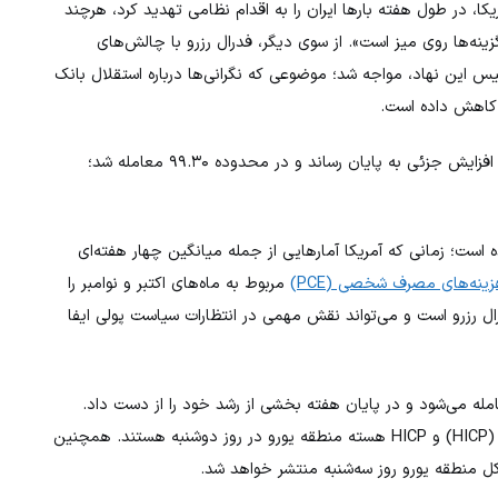
ا، در طول هفته بارها ایران را به اقدام نظامی تهدید کرد، هرچند
نه‌ها روی میز است». از سوی دیگر، فدرال رزرو با چالش‌های
س این نهاد، مواجه شد؛ موضوعی که نگرانی‌ها درباره استقلال بانک
ان کاهش داده است.
(DXY) با وجود این فضای پرابهام، هفته را با افزایش جزئی به پایان رساند و در محدوده ۹۹.۳۰ معامله شد؛
ه است؛ زمانی که آمریکا آمارهایی از جمله میانگین چهار هفته‌ای
نه‌های مصرف شخصی (PCE)
مربوط به ماه‌های اکتبر و نوامبر را
ورم مورد توجه فدرال رزرو است و می‌تواند نقش مهمی در انتظارات سیاست پولی ایفا
EU) در محدوده ۱.۱۶۲۰ معامله می‌شود و در پایان هفته بخشی از رشد خود را از دست داد.
سرمایه‌گذاران منتظر انتشار شاخص هماهنگ قیمت مصرف‌کننده (HICP) و HICP هسته منطقه یورو در روز دوشنبه هستند. همچنین