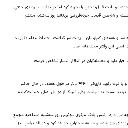
 این جفت‌ارز طی هفته نوسانات قابل‌توجهی را تجربه کرد اما در نهایت با روندی خنثی
کار خود پایان داد. داده‌های شاخص قیمت تولیدکننده، PPI هسته و شاخص قیمت خرده‌فروشی بریتانیا روز سه‌شنبه منتشر
 نزدیک به سطح ۱۵۸.۰۰ معامله شد و هفته‌ای کم‌نوسان را پشت سر گذاشت. احتیاط معامله‌گران در
 اصلی این رفتار محتاطانه است.
(USD/CAD) نیز در محدوده ۱.۳۹۱۰ قرار دارد و معامله‌گران در انتظار انتشار شاخص قیمت
عملکردی درخشان داشت و با ثبت رکورد تاریخی ۴۶۴۳ دلار در طول هفته، در حال حاضر
یتیک و تردید نسبت به سیاست پولی آمریکا از عوامل اصلی حمایت‌کننده
ه قرار دارد. رئیس بانک مرکزی سوئیس روز سه‌شنبه افتتاحیه مجمع
روزهای چهارشنبه و جمعه سخنرانی خواهد کرد و دونالد ترامپ نیز