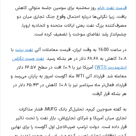
قیمت نفت خام
روز سه‌شنبه برای سومین جلسه متوالی کاهش
یافت، زیرا نگرانی‌ها درباره احتمال وقوع جنگ تجاری میان دو
مصرف‌کننده بزرگ نفت یعنی ایالات متحده و اتحادیه اروپا،
چشم‌انداز رشد تقاضای سوخت را تضعیف کرده است.
در ساعت 16:00 به وقت ایران، قیمت معاملات آتی
نفت برنت
با
۰.۸٪ کاهش به ۶۸.۶۸ دلار در هر بشکه رسید.
نفت وست تگزاس
اینترمدیت (WTI)
آمریکا نیز با ۰.۹٪ افت در سطح ۶۶.۵۷ دلار
معامله شد. قرارداد آتی WTI ماه آگوست امروز به پایان می‌رسد و
قرارداد فعال‌تر ماه سپتامبر نیز با ۰.۸٪ کاهش در ۶۵.۴۳ دلار در
هر بشکه قرار گرفت.
به گفته «سوجین کیم»، تحلیل‌گر بانک MUFG، فشار مذاکرات
تجاری میان آمریکا و شرکای تجاری‌اش، بازار نفت را تحت تاثیر
قرار داده است. دولت ترامپ ضرب‌الاجل اول آگوست را برای نهایی
کردن توافقات تجاری تعیین کرده و در غیر این صورت تهدید به