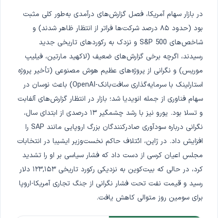
در بازار سهام آمریکا، فصل گزارش‌های درآمدی به‌طور کلی مثبت
بود (حدود ۸۵ درصد شرکت‌ها فراتر از انتظار ظاهر شدند) و
شاخص‌های S&P 500 و نزدک به رکوردهای تاریخی جدید
رسیدند، اگرچه برخی گزارش‌های ضعیف (لاکهید مارتین، فیلیپ
موریس) و نگرانی از پروژه‌های عظیم هوش مصنوعی (تأخیر پروژه
استارلینک با سرمایه‌گذاری سافت‌بانک-OpenAI) باعث نوسان در
سهام فناوری از جمله انویدیا شد؛ بازار در انتظار گزارش‌های آلفابت
و تسلا بود. یورو نیز با رشد چشمگیر ۱۳ درصدی از ابتدای سال،
نگرانی درباره سودآوری صادرکنندگان بزرگ اروپایی مانند SAP را
افزایش داد. در ژاپن، ائتلاف حاکم نخست‌وزیر ایشیبا در انتخابات
مجلس اعیان کرسی از دست داد که فشار سیاسی بر او را تشدید
کرد، در حالی که بیت‌کوین به نزدیکی رکورد تاریخی ۱۲۳,۱۵۳ دلار
رسید و قیمت نفت تحت فشار نگرانی از جنگ تجاری آمریکا-اروپا
برای سومین روز متوالی کاهش یافت.