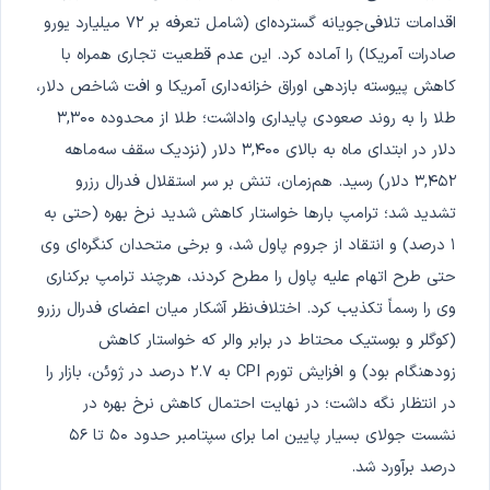
اقدامات تلافی‌جویانه گسترده‌ای (شامل تعرفه بر ۷۲ میلیارد یورو
صادرات آمریکا) را آماده کرد. این عدم قطعیت تجاری همراه با
کاهش پیوسته بازدهی اوراق خزانه‌داری آمریکا و افت شاخص دلار،
طلا را به روند صعودی پایداری واداشت؛ طلا از محدوده ۳,۳۰۰
دلار در ابتدای ماه به بالای ۳,۴۰۰ دلار (نزدیک سقف سه‌ماهه
۳,۴۵۲ دلار) رسید. هم‌زمان، تنش بر سر استقلال فدرال رزرو
تشدید شد؛ ترامپ بارها خواستار کاهش شدید نرخ بهره (حتی به
۱ درصد) و انتقاد از جروم پاول شد، و برخی متحدان کنگره‌ای وی
حتی طرح اتهام علیه پاول را مطرح کردند، هرچند ترامپ برکناری
وی را رسماً تکذیب کرد. اختلاف‌نظر آشکار میان اعضای فدرال رزرو
(کوگلر و بوستیک محتاط در برابر والر که خواستار کاهش
زودهنگام بود) و افزایش تورم CPI به ۲.۷ درصد در ژوئن، بازار را
در انتظار نگه داشت؛ در نهایت احتمال کاهش نرخ بهره در
نشست جولای بسیار پایین اما برای سپتامبر حدود ۵۰ تا ۵۶
درصد برآورد شد.