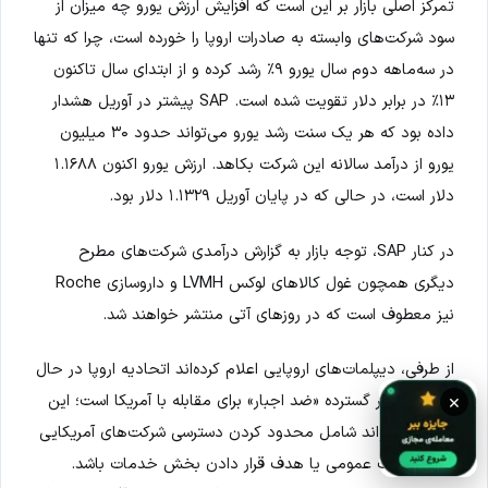
تمرکز اصلی بازار بر این است که افزایش ارزش یورو چه میزان از
سود شرکت‌های وابسته به صادرات اروپا را خورده است، چرا که تنها
در سه‌ماهه دوم سال یورو ۹٪ رشد کرده و از ابتدای سال تاکنون
۱۳٪ در برابر دلار تقویت شده است. SAP پیشتر در آوریل هشدار
داده بود که هر یک سنت رشد یورو می‌تواند حدود ۳۰ میلیون
یورو از درآمد سالانه این شرکت بکاهد. ارزش یورو اکنون ۱.۱۶۸۸
دلار است، در حالی که در پایان آوریل ۱.۱۳۲۹ دلار بود.
در کنار SAP، توجه بازار به گزارش درآمدی شرکت‌های مطرح
دیگری همچون غول کالاهای لوکس LVMH و داروسازی Roche
نیز معطوف است که در روزهای آتی منتشر خواهند شد.
از طرفی، دیپلمات‌های اروپایی اعلام کرده‌اند اتحادیه اروپا در حال
بررسی تدابیر گسترده «ضد اجبار» برای مقابله با آمریکا است؛ این
×
تدابیر می‌تواند شامل محدود کردن دسترسی شرکت‌های آمریکایی
به مناقصات عمومی یا هدف قرار دادن بخش خدمات باشد.