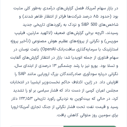
در بازار سهام آمریکا، فصل گزارش‌های درآمدی به‌طور کلی مثبت
بود (حدود ۸۵ درصد شرکت‌ها فراتر از انتظار ظاهر شدند) و
شاخص‌های S&P 500 و نزدک به رکوردهای تاریخی جدید
رسیدند، اگرچه برخی گزارش‌های ضعیف (لاکهید مارتین، فیلیپ
موریس) و نگرانی از پروژه‌های عظیم هوش مصنوعی (تأخیر پروژه
استارلینک با سرمایه‌گذاری سافت‌بانک-OpenAI) باعث نوسان در
سهام فناوری از جمله انویدیا شد؛ بازار در انتظار گزارش‌های آلفابت
و تسلا بود. یورو نیز با رشد چشمگیر ۱۳ درصدی از ابتدای سال،
نگرانی درباره سودآوری صادرکنندگان بزرگ اروپایی مانند SAP را
افزایش داد. در ژاپن، ائتلاف حاکم نخست‌وزیر ایشیبا در انتخابات
مجلس اعیان کرسی از دست داد که فشار سیاسی بر او را تشدید
کرد، در حالی که بیت‌کوین به نزدیکی رکورد تاریخی ۱۲۳,۱۵۳ دلار
رسید و قیمت نفت تحت فشار نگرانی از جنگ تجاری آمریکا-اروپا
برای سومین روز متوالی کاهش یافت.