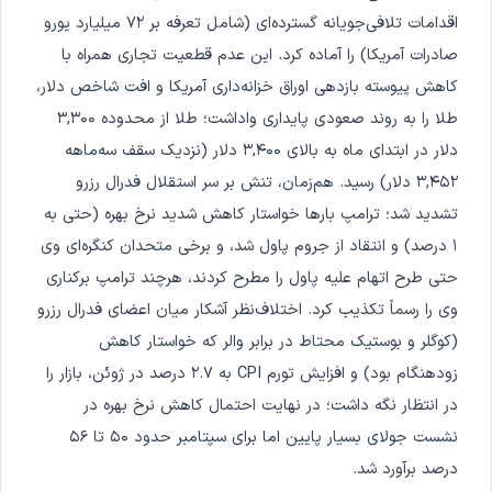
اقدامات تلافی‌جویانه گسترده‌ای (شامل تعرفه بر ۷۲ میلیارد یورو
صادرات آمریکا) را آماده کرد. این عدم قطعیت تجاری همراه با
کاهش پیوسته بازدهی اوراق خزانه‌داری آمریکا و افت شاخص دلار،
طلا را به روند صعودی پایداری واداشت؛ طلا از محدوده ۳,۳۰۰
دلار در ابتدای ماه به بالای ۳,۴۰۰ دلار (نزدیک سقف سه‌ماهه
۳,۴۵۲ دلار) رسید. هم‌زمان، تنش بر سر استقلال فدرال رزرو
تشدید شد؛ ترامپ بارها خواستار کاهش شدید نرخ بهره (حتی به
۱ درصد) و انتقاد از جروم پاول شد، و برخی متحدان کنگره‌ای وی
حتی طرح اتهام علیه پاول را مطرح کردند، هرچند ترامپ برکناری
وی را رسماً تکذیب کرد. اختلاف‌نظر آشکار میان اعضای فدرال رزرو
(کوگلر و بوستیک محتاط در برابر والر که خواستار کاهش
زودهنگام بود) و افزایش تورم CPI به ۲.۷ درصد در ژوئن، بازار را
در انتظار نگه داشت؛ در نهایت احتمال کاهش نرخ بهره در
نشست جولای بسیار پایین اما برای سپتامبر حدود ۵۰ تا ۵۶
درصد برآورد شد.