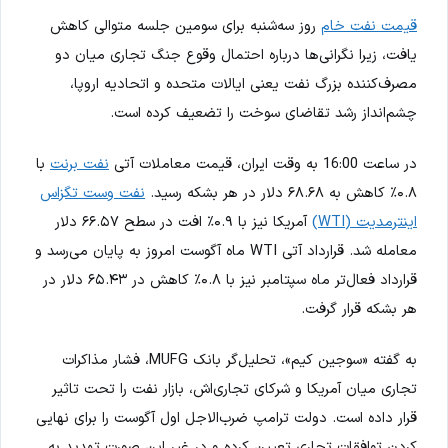
قیمت نفت خام
روز سه‌شنبه برای سومین جلسه متوالی کاهش
یافت، زیرا نگرانی‌ها درباره احتمال وقوع جنگ تجاری میان دو
مصرف‌کننده بزرگ نفت یعنی ایالات متحده و اتحادیه اروپا،
چشم‌انداز رشد تقاضای سوخت را تضعیف کرده است.
در ساعت 16:00 به وقت ایران، قیمت معاملات آتی
نفت برنت
با
۰.۸٪ کاهش به ۶۸.۶۸ دلار در هر بشکه رسید.
نفت وست تگزاس
اینترمدیت (WTI)
آمریکا نیز با ۰.۹٪ افت در سطح ۶۶.۵۷ دلار
معامله شد. قرارداد آتی WTI ماه آگوست امروز به پایان می‌رسد و
قرارداد فعال‌تر ماه سپتامبر نیز با ۰.۸٪ کاهش در ۶۵.۴۳ دلار در
هر بشکه قرار گرفت.
به گفته «سوجین کیم»، تحلیل‌گر بانک MUFG، فشار مذاکرات
تجاری میان آمریکا و شرکای تجاری‌اش، بازار نفت را تحت تاثیر
قرار داده است. دولت ترامپ ضرب‌الاجل اول آگوست را برای نهایی
کردن توافقات تجاری تعیین کرده و در غیر این صورت تهدید به