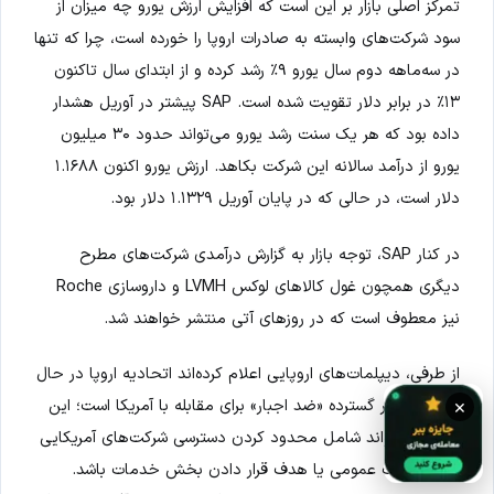
تمرکز اصلی بازار بر این است که افزایش ارزش یورو چه میزان از
سود شرکت‌های وابسته به صادرات اروپا را خورده است، چرا که تنها
در سه‌ماهه دوم سال یورو ۹٪ رشد کرده و از ابتدای سال تاکنون
۱۳٪ در برابر دلار تقویت شده است. SAP پیشتر در آوریل هشدار
داده بود که هر یک سنت رشد یورو می‌تواند حدود ۳۰ میلیون
یورو از درآمد سالانه این شرکت بکاهد. ارزش یورو اکنون ۱.۱۶۸۸
دلار است، در حالی که در پایان آوریل ۱.۱۳۲۹ دلار بود.
در کنار SAP، توجه بازار به گزارش درآمدی شرکت‌های مطرح
دیگری همچون غول کالاهای لوکس LVMH و داروسازی Roche
نیز معطوف است که در روزهای آتی منتشر خواهند شد.
از طرفی، دیپلمات‌های اروپایی اعلام کرده‌اند اتحادیه اروپا در حال
بررسی تدابیر گسترده «ضد اجبار» برای مقابله با آمریکا است؛ این
×
تدابیر می‌تواند شامل محدود کردن دسترسی شرکت‌های آمریکایی
به مناقصات عمومی یا هدف قرار دادن بخش خدمات باشد.