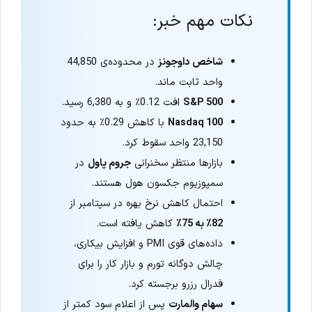
نکات مهم خبر:
شاخص داوجونز
در محدوده‌ی 44,850
واحد ثابت ماند.
S&P 500
افت 0.12٪ و به 6,380 رسید.
Nasdaq 100
با کاهش 0.29٪ به حدود
23,150 واحد سقوط کرد.
بازارها منتظر سخنرانی
جروم پاول
در
سمپوزیوم جکسون هول هستند.
احتمال کاهش نرخ بهره در سپتامبر از
82٪ به 75٪
کاهش یافته است.
داده‌های قوی PMI و افزایش بیکاری،
چالش دوگانه تورم و بازار کار را برای
فدرال رزرو برجسته کرد.
سهام والمارت
پس از اعلام سود کمتر از