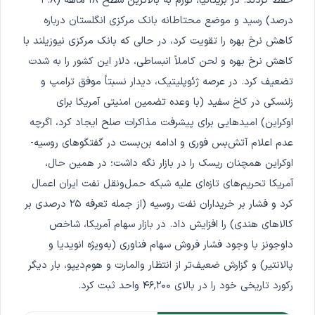
حفظ کردند. در بریتانیا، تورم به بالاترین سطح ۱۸ ماهه (۳.۸
درصد) رسید و موضع محتاطانه بانک مرکزی انگلستان درباره
کاهش نرخ بهره را تقویت کرد، در حالی که بانک مرکزی نیوزیلند با
کاهش نرخ بهره و لحن کاملاً انبساطی، دلار این کشور را به شدت
تضعیف کرد. در عرصه ژئوپلیتیک، دیدار نسبتاً موفق ترامپ و
زلنسکی در کاخ سفید (با وعده تضمین امنیتی آمریکا برای
اوکراین) امیدهایی برای پیشرفت مذاکرات صلح ایجاد کرد، اگرچه
عدم اعلام آتش‌بس فوری و ادامه بن‌بست در گفتگوهای روسیه-
اوکراین همچنان ریسک را در بازار نگه داشت؛ در همین حال،
آمریکا تحریم‌های تازه‌ای علیه شبکه حمل‌ونقل نفت ایران اعمال
کرد و فشار بر خریداران نفت روسیه (از جمله تعرفه ۲۵ درصدی بر
کالاهای هندی) را افزایش داد. در بازار سهام آمریکا، شاخص
داوجونز با وجود فشار فروش سهام فناوری (به‌ویژه انویدیا و
پالانتیر) و گزارش ضعیف‌تر از انتظار والمارت و هوم‌دیپو، بار دیگر
رکورد تاریخی خود را در بالای ۴۶,۲۰۰ واحد ثبت کرد.