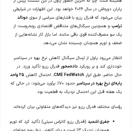
همیشه است، چرا که آخرین حضور پاول در این نشست پیش از
پایان دوره‌اش در سال ۲۰۲۶ خواهد بود. این اظهارات در شرایطی
بیان می‌شود که فدرال رزرو با فشارهای سیاسی از سوی
دونالد
ترامپ
و همچنین سیگنال‌های متناقض اقتصادی روبه‌روست: از
یک سو مصرف‌کننده قوی باقی مانده، اما بازار کار نشانه‌هایی از
ضعف و تورم همچنان چسبنده نشان می‌دهد.
انتظار می‌رود پاول از ارسال سیگنال کاهش نرخ بهره در سپتامبر
خودداری کند و بر رویکرد
داده‌محور
فدرال رزرو تأکید ورزد. در
حال حاضر، طبق ابزار
CME FedWatch
، احتمال کاهش
۲۵ واحد
پایه‌ای نرخ بهره در سپتامبر
حدود ۷۰٪ برآورد می‌شود؛ در حالی که
یک هفته قبل این احتمال نزدیک به قطعیت بود.
رؤسای مختلف فدرال رزرو نیز دیدگاه‌های متفاوتی بیان کرده‌اند:
جفری اشمید
(فدرال رزرو کانزاس سیتی) تأکید کرد که تورم
همچنان نزدیک ۳٪ است و برای کاهش نرخ بهره عجله‌ای