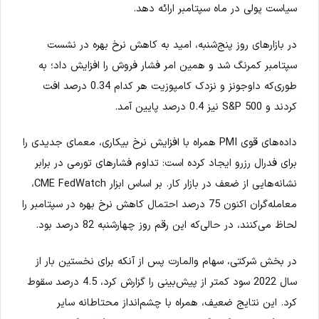
سیاست پولی در ماه سپتامبر ارائه دهد.
در بازارهای روز پنج‌شنبه، امید به کاهش نرخ بهره در نشست
سپتامبر کمرنگ شد و همین امر فشار فروش را افزایش داد؛ به
طوری‌که داوجونز و نزدک کامپوزیت هر کدام 0.34 درصد افت
کردند و S&P 500 نیز 0.4 درصد پایین آمد.
داده‌های قوی PMI همراه با افزایش نرخ بیکاری، معمای جدیدی را
برای فدرال رزرو ایجاد کرده است: تداوم فشارهای تورمی در برابر
نشانه‌هایی از ضعف در بازار کار. بر اساس ابزار CME FedWatch،
معامله‌گران اکنون 75 درصد احتمال کاهش نرخ بهره در سپتامبر را
لحاظ می‌کنند، در حالی‌که این رقم روز چهارشنبه 82 درصد بود.
در بخش شرکتی، سهام والمارت پس از آنکه برای نخستین بار از
سال 2022 سود کمتر از پیش‌بینی را گزارش کرد، 4.5 درصد سقوط
کرد. این نتایج ضعیف، همراه با چشم‌انداز محتاطانه سایر