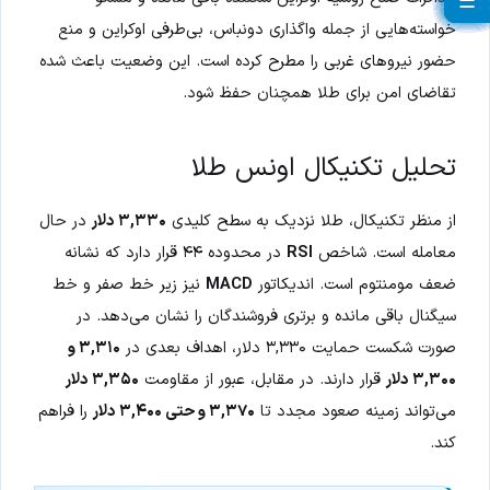
☰
☰
☰
☰
☰
☰
☰
☰
☰
☰
☰
☰
☰
☰
☰
☰
☰
☰
☰
☰
خواسته‌هایی از جمله واگذاری دونباس، بی‌طرفی اوکراین و منع
حضور نیروهای غربی را مطرح کرده است. این وضعیت باعث شده
تقاضای امن برای طلا همچنان حفظ شود.
تحلیل تکنیکال اونس طلا
از منظر تکنیکال، طلا نزدیک به سطح کلیدی
۳,۳۳۰ دلار
در حال
معامله است. شاخص
RSI
در محدوده ۴۴ قرار دارد که نشانه
ضعف مومنتوم است. اندیکاتور
MACD
نیز زیر خط صفر و خط
سیگنال باقی مانده و برتری فروشندگان را نشان می‌دهد. در
صورت شکست حمایت ۳,۳۳۰ دلار، اهداف بعدی در
۳,۳۱۰ و
۳,۳۰۰ دلار
قرار دارند. در مقابل، عبور از مقاومت
۳,۳۵۰ دلار
می‌تواند زمینه صعود مجدد تا
۳,۳۷۰ و حتی ۳,۴۰۰ دلار
را فراهم
کند.