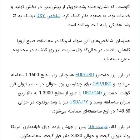
آگوست، که نشان‌دهنده رشد قوی‌تر از پیش‌بینی در بخش تولید و
خدمات بود، به صعود دلار کمک کرد.
شاخص DXY
نزدیک به ۱٪
رشد هفتگی را به ثبت رسانده است.
همزمان، شاخص‌های آتی سهام آمریکا در معاملات صبح اروپا
کاهش یافتند، در حالی‌که وال‌استریت نیز روز گذشته در محدوده
منفی بسته شد.
در بازار ارز، جفت‌ارز
EUR/USD
همچنان زیر سطح 1.1600 معامله
می‌شود و
GBP/USD
برای چهارمین روز متوالی در مسیر نزولی قرار
گرفت. جفت‌ارز
USD/CAD
با عبور از سطح 1.3900 به بالاترین
میزان سه‌ماهه رسید و
USD/JPY
نیز با رشد پرقدرت در حوالی
148.50 در اوج سه‌هفته‌ای معامله می‌شود.
در بازار کالا،
قیمت طلا
پس از جهش بازده اوراق خزانه‌داری آمریکا
روند نزولی گرفت و حوالی 3,330 دلار قرار گرفت. معامله‌گران