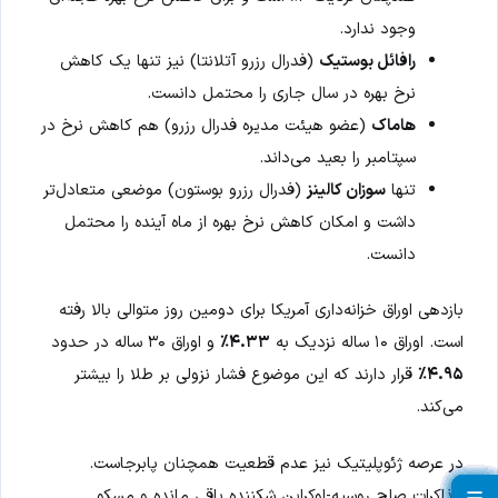
وجود ندارد.
رافائل بوستیک
(فدرال رزرو آتلانتا) نیز تنها یک کاهش
نرخ بهره در سال جاری را محتمل دانست.
هاماک
(عضو هیئت مدیره فدرال رزرو) هم کاهش نرخ در
سپتامبر را بعید می‌داند.
تنها
سوزان کالینز
(فدرال رزرو بوستون) موضعی متعادل‌تر
داشت و امکان کاهش نرخ بهره از ماه آینده را محتمل
دانست.
بازدهی اوراق خزانه‌داری آمریکا برای دومین روز متوالی بالا رفته
است. اوراق ۱۰ ساله نزدیک به
۴.۳۳٪
و اوراق ۳۰ ساله در حدود
۴.۹۵٪
قرار دارند که این موضوع فشار نزولی بر طلا را بیشتر
می‌کند.
در عرصه ژئوپلیتیک نیز عدم قطعیت همچنان پابرجاست.
مذاکرات صلح روسیه-اوکراین شکننده باقی مانده و مسکو