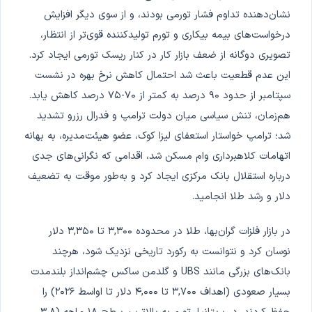
نشان‌دهنده تداوم فشار تورمی بودند، و از سوی دیگر افزایش
درخواست‌های بیمه بیکاری و تورم تولیدکننده قوی‌تر از انتظار،
تصویری دوگانه از ضعف بازار کار در کنار ریسک تورمی ایجاد کرد.
این عدم قطعیت باعث شد احتمال کاهش نرخ بهره در نشست
سپتامبر از حدود ۹۰ درصد به کمتر از ۷۰-۷۵ درصد کاهش یابد.
هم‌زمان، تنش سیاسی میان دولت ترامپ و فدرال رزرو تشدید
شد؛ ترامپ خواستار استعفای لیزا کوک، عضو هیئت‌مدیره، به بهانه
اتهامات کلاهبرداری وام مسکن شد، اقدامی که نگرانی‌های جدی
درباره استقلال بانک مرکزی ایجاد کرد و به‌طور موقت به تضعیف
دلار و رشد طلا انجامید.
در بازار فلزات گران‌بها، طلا در محدوده ۳,۳۰۰ تا ۳,۳۵۰ دلار
نوسان کرد و نتوانست به رکورد تاریخی نزدیک شود، هرچند
بانک‌های بزرگی مانند UBS و گلدمن ساکس چشم‌انداز بلندمدت
بسیار صعودی (اهداف ۳,۷۰۰ تا ۴,۰۰۰ دلار تا اواسط ۲۰۲۶) را