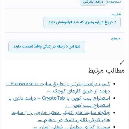
درآمد اینترنتی
7 دروغ درباره رهبری که باید فراموشش کنید
تنها این 5 رابطه در زندگی واقعاً اهمیت دارند
🔗
مطالب مرتبط
کسب درآمد اینترنتی از طریق سایت Picoworkers –
درآمد از طریق کارهای کوچک
←
استخراج بیت کوین با CryptoTab – درآمد دلاری با
استخراج بیت کوین
←
چگونه سایت های کلیکی معتبر خارجی را از سایت
های کلیکی تقلبی تشخیص دهیم
←
سرمایه گذاری مطمئن ، شغلی آسان
←