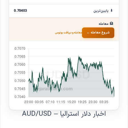
⬇
0.70403
پایین‌ترین
🏦
معامله
شروع معامله ←
معامله و دریافت بونوس
اخبار دلار استرالیا – AUD/USD