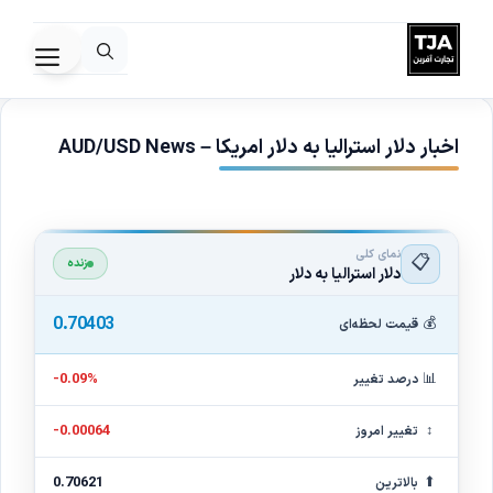
رش
ه
فهرس
حتوا
اخبار دلار استرالیا به دلار امریکا – AUD/USD News
نمای کلی
📋
زنده
دلار استرالیا به دلار
0.70403
💰
قیمت لحظه‌ای
📊
-0.09%
درصد تغییر
↕
-0.00064
تغییر امروز
⬆
0.70621
بالاترین