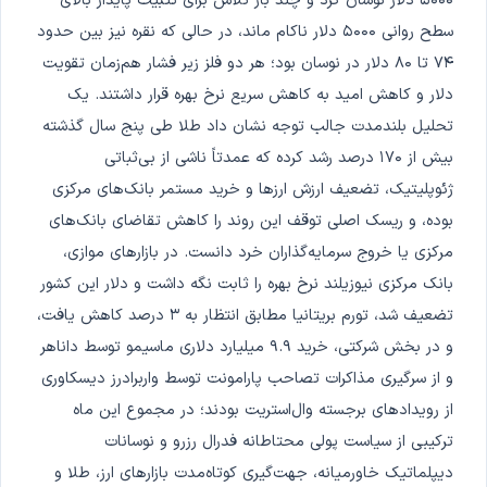
۵۰۰۰ دلار نوسان کرد و چند بار تلاش برای تثبیت پایدار بالای
سطح روانی ۵۰۰۰ دلار ناکام ماند، در حالی که نقره نیز بین حدود
۷۴ تا ۸۰ دلار در نوسان بود؛ هر دو فلز زیر فشار هم‌زمان تقویت
دلار و کاهش امید به کاهش سریع نرخ بهره قرار داشتند. یک
تحلیل بلندمدت جالب توجه نشان داد طلا طی پنج سال گذشته
بیش از ۱۷۰ درصد رشد کرده که عمدتاً ناشی از بی‌ثباتی
ژئوپلیتیک، تضعیف ارزش ارزها و خرید مستمر بانک‌های مرکزی
بوده، و ریسک اصلی توقف این روند را کاهش تقاضای بانک‌های
مرکزی یا خروج سرمایه‌گذاران خرد دانست. در بازارهای موازی،
بانک مرکزی نیوزیلند نرخ بهره را ثابت نگه داشت و دلار این کشور
تضعیف شد، تورم بریتانیا مطابق انتظار به ۳ درصد کاهش یافت،
و در بخش شرکتی، خرید ۹.۹ میلیارد دلاری ماسیمو توسط داناهر
و از سرگیری مذاکرات تصاحب پارامونت توسط واربرادرز دیسکاوری
از رویدادهای برجسته وال‌استریت بودند؛ در مجموع این ماه
ترکیبی از سیاست پولی محتاطانه فدرال رزرو و نوسانات
دیپلماتیک خاورمیانه، جهت‌گیری کوتاه‌مدت بازارهای ارز، طلا و