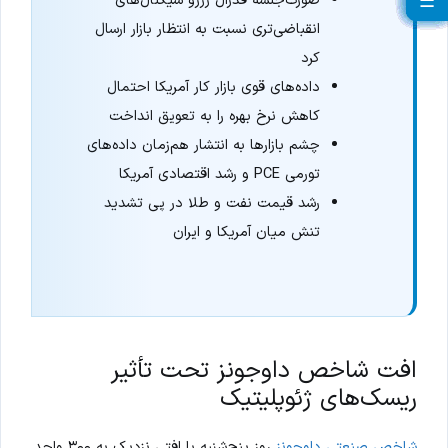
☰
☰
☰
☰
☰
☰
☰
☰
☰
☰
☰
☰
☰
☰
☰
☰
☰
☰
☰
انقباضی‌تری نسبت به انتظار بازار ارسال
کرد
داده‌های قوی بازار کار آمریکا احتمال
کاهش نرخ بهره را به تعویق انداخت
چشم بازارها به انتشار هم‌زمان داده‌های
تورمی PCE و رشد اقتصادی آمریکا
رشد قیمت نفت و طلا در پی تشدید
تنش میان آمریکا و ایران
افت شاخص داوجونز تحت تأثیر
ریسک‌های ژئوپلیتیک
شاخص صنعتی داوجونز
روز پنج‌شنبه با افتی نزدیک به ۳۰۰ واحد