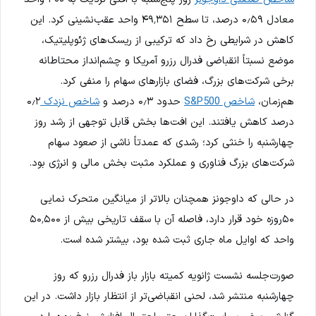
معادل ۰٫۵۹ درصد، تا سطح ۴۹٬۳۵۱ واحد عقب‌نشینی کرد. این
کاهش در شرایطی رخ داد که ترکیبی از ریسک‌های ژئوپلیتیک،
موضع نسبتاً انقباضی فدرال رزرو آمریکا و چشم‌انداز محتاطانه
برخی شرکت‌های بزرگ، فضای بازارهای سهام را منفی کرد.
هم‌زمان،
شاخص S&P500
حدود ۰٫۳ درصد و
شاخص نزدک
۰٫۲
درصد کاهش یافتند. این افت‌ها بخش قابل توجهی از رشد روز
چهارشنبه را خنثی کرد؛ رشدی که عمدتاً ناشی از صعود سهام
شرکت‌های بزرگ فناوری و عملکرد مثبت بخش مالی و انرژی بود.
در حالی که داوجونز همچنان بالاتر از میانگین متحرک نمایی
۵۰روزه خود قرار دارد، فاصله آن با سقف تاریخی بیش از ۵۰٬۵۰۰
واحد که اوایل ماه جاری ثبت شده بود، بیشتر شده است.
صورت‌جلسه نشست ژانویه کمیته بازار باز فدرال رزرو که روز
چهارشنبه منتشر شد، لحنی انقباضی‌تر از انتظار بازار داشت. در این