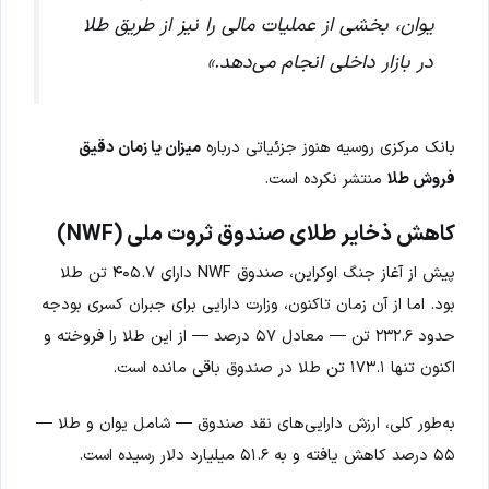
یوان، بخشی از عملیات مالی را نیز از طریق طلا
در بازار داخلی انجام می‌دهد.»
بانک مرکزی روسیه هنوز جزئیاتی درباره
میزان یا زمان دقیق
فروش طلا
منتشر نکرده است.
کاهش ذخایر طلای صندوق ثروت ملی (NWF)
پیش از آغاز جنگ اوکراین، صندوق NWF دارای ۴۰۵.۷ تن طلا
بود. اما از آن زمان تاکنون، وزارت دارایی برای جبران کسری بودجه
حدود ۲۳۲.۶ تن — معادل ۵۷ درصد — از این طلا را فروخته و
اکنون تنها ۱۷۳.۱ تن طلا در صندوق باقی مانده است.
به‌طور کلی، ارزش دارایی‌های نقد صندوق — شامل یوان و طلا —
۵۵ درصد کاهش یافته و به ۵۱.۶ میلیارد دلار رسیده است.