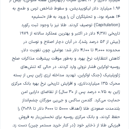
میلیارد دلاری از ETFهای اسپات (چهارمین هفته متوالی)، بیش از
۱.۹۶ میلیارد دلار لیکوییدیشن، و سقوط شاخص ترس و طمع به
۱۴ همراه بود، و تحلیلگران آن را ورود به فاز «تسلیم»
(Capitulation) توصیف کردند. طلا نیز با وجود ثبت رکورد
تاریخی ۴,۳۸۱ دلار در اکتبر و بهترین عملکرد سالانه از ۱۹۷۹
(بیش از ۵۲ درصد رشد)، در آبان دچار اصلاح و نوسان در
محدوده ۴,۰۰۰ تا ۴,۱۰۰ دلار شد؛ عواملی چون تقویت دلار،
کاهش انتظارات نرخ بهره، و به‌طور موقت پیشرفت مذاکرات صلح
روسیه-اوکراین فشار نزولی وارد کردند، در حالی که تنش‌های
ژئوپلیتیک (جنگ اوکراین، تهدید مداخله ارزی ژاپن پس از بسته
محرک ۱۳۵ میلیارددلاری، و افزایش تاریخی نرخ بهره بانک مرکزی
ژاپن به ۰.۷۵ درصد پس از ۳۰ سال) از تقاضای دارایی امن
حمایت می‌کرد. گلدمن ساکس و جی‌پی مورگان چشم‌انداز
بلندمدت صعودی طلا (اهداف ۵۰۰۰ تا ۶۰۰۰ دلار تا ۲۰۲۸) را
حفظ کردند، و بانک مرکزی روسیه برای نخستین‌بار به فروش
فیزیکی طلا از ذخایر خود (در کنار خرید مستمر چین) دست زد.