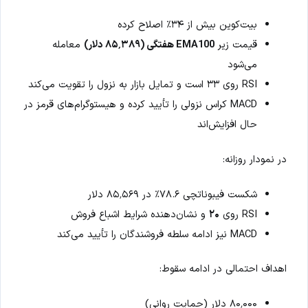
بیت‌کوین بیش از ۳۴٪ اصلاح کرده
قیمت زیر
EMA100 هفتگی (۸۵٬۳۸۹ دلار)
معامله
می‌شود
RSI روی ۳۳ است و تمایل بازار به نزول را تقویت می‌کند
MACD کراس نزولی را تأیید کرده و هیستوگرام‌های قرمز در
حال افزایش‌اند
در نمودار روزانه:
شکست فیبوناتچی ۷۸.۶٪ در ۸۵٬۵۶۹ دلار
RSI روی
۲۰
و نشان‌دهنده شرایط اشباع فروش
MACD نیز ادامه سلطه فروشندگان را تأیید می‌کند
اهداف احتمالی در ادامه سقوط:
۸۰٬۰۰۰ دلار (حمایت روانی)