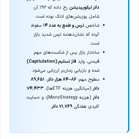
دلار لیکوییدیشن
رخ داده که ۹۲٪ آن
شامل پوزیشن‌های لانگ بوده است.
شاخص
ترس و طمع به عدد ۱۴
سقوط
کرده که نشان‌دهنده ترس شدید بازار
است.
ساختار بازار پس از شکست‌های مهم
قیمتی، وارد
فاز تسلیم (Capitulation)
شده و بازیابی زمان‌بر ارزیابی می‌شود.
سطوح مهم:
۸۶–۸۴ هزار دلار
،
۸۹٬۶۵۱
دلار
(میانگین هزینه ETFها)،
۷۴٬۴۳۳
دلار
(هزینه MicroStrategy)، و حمایت
کلیدی هفتگی
۷۱٬۷۶۹ دلار
.