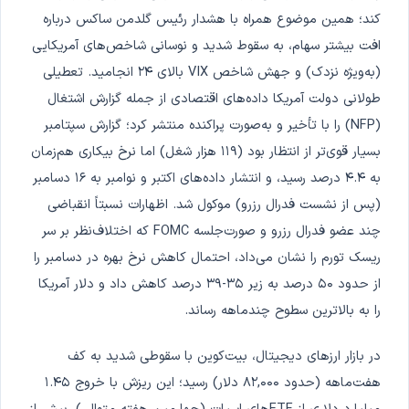
کند؛ همین موضوع همراه با هشدار رئیس گلدمن ساکس درباره
افت بیشتر سهام، به سقوط شدید و نوسانی شاخص‌های آمریکایی
(به‌ویژه نزدک) و جهش شاخص VIX بالای ۲۴ انجامید. تعطیلی
طولانی دولت آمریکا داده‌های اقتصادی از جمله گزارش اشتغال
(NFP) را با تأخیر و به‌صورت پراکنده منتشر کرد؛ گزارش سپتامبر
بسیار قوی‌تر از انتظار بود (۱۱۹ هزار شغل) اما نرخ بیکاری هم‌زمان
به ۴.۴ درصد رسید، و انتشار داده‌های اکتبر و نوامبر به ۱۶ دسامبر
(پس از نشست فدرال رزرو) موکول شد. اظهارات نسبتاً انقباضی
چند عضو فدرال رزرو و صورت‌جلسه FOMC که اختلاف‌نظر بر سر
ریسک تورم را نشان می‌داد، احتمال کاهش نرخ بهره در دسامبر را
از حدود ۵۰ درصد به زیر ۳۵-۳۹ درصد کاهش داد و دلار آمریکا
را به بالاترین سطوح چندماهه رساند.
در بازار ارزهای دیجیتال، بیت‌کوین با سقوطی شدید به کف
هفت‌ماهه (حدود ۸۲,۰۰۰ دلار) رسید؛ این ریزش با خروج ۱.۴۵