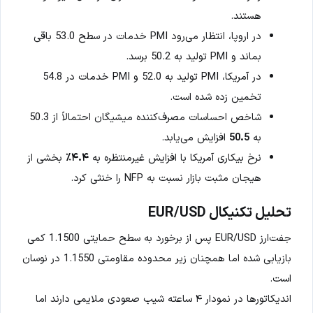
هستند.
در اروپا، انتظار می‌رود PMI خدمات در سطح 53.0 باقی
بماند و PMI تولید به 50.2 برسد.
در آمریکا، PMI تولید به 52.0 و PMI خدمات در 54.8
تخمین زده شده است.
شاخص احساسات مصرف‌کننده میشیگان احتمالاً از 50.3
به
50.5
افزایش می‌یابد.
نرخ بیکاری آمریکا با افزایش غیرمنتظره به
۴.۴٪
بخشی از
هیجان مثبت بازار نسبت به NFP را خنثی کرد.
تحلیل تکنیکال EUR/USD
جفت‌ارز EUR/USD پس از برخورد به سطح حمایتی 1.1500 کمی
بازیابی شده اما همچنان زیر محدوده مقاومتی 1.1550 در نوسان
است.
اندیکاتورها در نمودار ۴ ساعته شیب صعودی ملایمی دارند اما