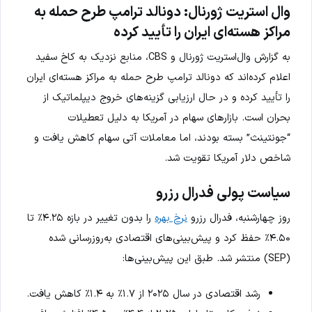
وال استریت ژورنال: دونالد ترامپ طرح حمله به
مراکز هسته‌ای ایران را تأیید کرده
به گزارش وال‌استریت ژورنال و CBS، منابع نزدیک به کاخ سفید
اعلام کرده‌اند که دونالد ترامپ طرح حمله به مراکز هسته‌ای ایران
را تأیید کرده و در حال ارزیابی گزینه‌های خروج دیپلماتیک از
بحران است. بازارهای سهام در آمریکا به دلیل تعطیلات
“جونتینث” بسته بودند، اما معاملات آتی سهام کاهش یافت و
شاخص دلار آمریکا تقویت شد.
سیاست پولی فدرال رزرو
روز چهارشنبه، فدرال رزرو
نرخ بهره
را بدون تغییر در بازه ۴.۲۵٪ تا
۴.۵۰٪ حفظ کرد و پیش‌بینی‌های اقتصادی به‌روزرسانی شده
(SEP) منتشر شد. طبق این پیش‌بینی‌ها:
رشد اقتصادی در سال ۲۰۲۵ از ۱.۷٪ به ۱.۴٪ کاهش یافت.