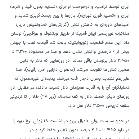
ایران توسط ترامپ، و درخواست او برای «تسلیم بدون قید و شرط»
ایران و «تخلیه فوری تهران»)، بازارها را بین ریسک‌گریزی شدید و
امیدهای دوره‌ای به کاهش تنش (گزارش‌های ضدونقیض درباره
مذاکرات غیررسمی ایران-آمریکا از طریق ویتکوف و عراقچی) نوسان
داد. این عدم قطعیت ژئوپولیتیک باعث شد قیمت نفت با جهش
بیش از ۶ درصدی واکنش نشان دهد و طلا در محدوده ۳,۳۰۰ تا
۳,۴۵۰ دلار پرنوسان باقی بماند؛ در روزهایی که دلار به دلیل
همین تنش‌ها تقویت می‌شد (به‌عنوان دارایی امن رقیب)، طلا
علی‌رغم تشدید بحران دچار افت می‌شد، پدیده‌ای غیرمعمول که
تحلیلگران آن را به قدرت هم‌زمان دلار نسبت دادند؛ در مقابل، در
روزهای دیگر، ضعف دلار به کف سه‌ساله (زیر ۹۸) طلا را تا نزدیکی
سقف تاریخی ۳,۵۰۰ دلار هل داد.
در حوزه سیاست پولی، فدرال رزرو در نشست ۱۸ ژوئن نرخ بهره را
در بازه ۴.۲۵ تا ۴.۵۰ درصد بدون تغییر حفظ کرد و در