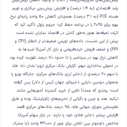
پیش‌بینی‌های به‌روزرسانی‌شده (SEP)، با وجود کاهش پیش‌بینی
رشد اقتصادی (به ۱.۴ درصد) و افزایش پیش‌بینی بیکاری و تورم
هسته PCE (به ۳.۱ درصد)، همچنان کاهش ۵۰ واحد پایه‌ای نرخ
بهره برای ۲۰۲۵ را در برنامه حفظ کرد؛ جروم پاول تأکید کرد که
اثرات تعرفه‌ها هنوز به‌طور کامل در اقتصاد نمایان نشده است.
پیش از این نشست، داده‌های تورمی ضعیف‌تر از انتظار (CPI و
PPI) و ضعف فروش خرده‌فروشی و بازار کار آمریکا امیدها به
کاهش نرخ بهره در سپتامبر را تا حدود ۷۰ درصد تقویت کرده بود.
در تحولی ساختاری مهم، گزارش بانک مرکزی اروپا نشان داد طلا
با سهم ۲۰ درصدی از ذخایر ارزی بانک‌های مرکزی، جایگاه یورو را
به‌عنوان دومین دارایی ذخیره‌ای جهان (پس از دلار) پس گرفته
است؛ روندی که عمدتاً ناشی از خرید گسترده کشورهایی مانند
ترکیه، هند و چین و نگرانی از تحریم‌های ژئوپلیتیک بوده و طبق
نظرسنجی شورای جهانی طلا، ۹۵ درصد بانک‌های مرکزی قصد
افزایش بیشتر ذخایر طلای خود را دارند. در بازار سهام آمریکا،
شاخص داوجونز بین تلاش برای عبور از ۴۳,۰۰۰ واحد (با محرک