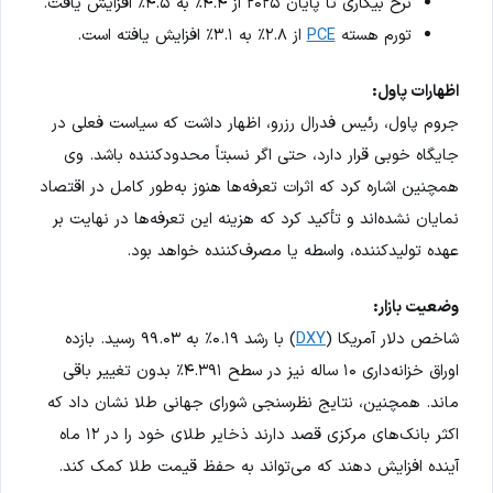
نرخ بیکاری تا پایان ۲۰۲۵ از ۴.۴٪ به ۴.۵٪ افزایش یافت.
تورم هسته
PCE
از ۲.۸٪ به ۳.۱٪ افزایش یافته است.
اظهارات پاول:
جروم پاول، رئیس فدرال رزرو، اظهار داشت که سیاست فعلی در
جایگاه خوبی قرار دارد، حتی اگر نسبتاً محدودکننده باشد. وی
همچنین اشاره کرد که اثرات تعرفه‌ها هنوز به‌طور کامل در اقتصاد
نمایان نشده‌اند و تأکید کرد که هزینه این تعرفه‌ها در نهایت بر
عهده تولیدکننده، واسطه یا مصرف‌کننده خواهد بود.
وضعیت بازار:
شاخص دلار آمریکا (
DXY
) با رشد ۰.۱۹٪ به ۹۹.۰۳ رسید. بازده
اوراق خزانه‌داری ۱۰ ساله نیز در سطح ۴.۳۹۱٪ بدون تغییر باقی
ماند. همچنین، نتایج نظرسنجی شورای جهانی طلا نشان داد که
اکثر بانک‌های مرکزی قصد دارند ذخایر طلای خود را در ۱۲ ماه
آینده افزایش دهند که می‌تواند به حفظ قیمت طلا کمک کند.