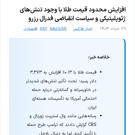
افزایش محدود قیمت طلا با وجود تنش‌های
ژئوپلیتیکی و سیاست انقباضی فدرال رزرو
۲۹ خرداد ۱۴۰۴
اخبار فارکس
XAU/USD
،
DXY
،
اقتصادی
خلاصه خبر:
قیمت طلا با ۰.۱۳٪ افزایش به ۳,۳۷۳
دلار رسید؛ تحت تأثیر تنش‌های شدیدتر
در خاورمیانه و گمانه‌زنی درباره حمله
احتمالی آمریکا به تأسیسات هسته‌ای
ایران.
رسانه‌هایی مانند وال استریت ژورنال و
CBS گزارش دادند که ترامپ طرح حمله
را تأیید کرده، اما به دنبال راه‌حل