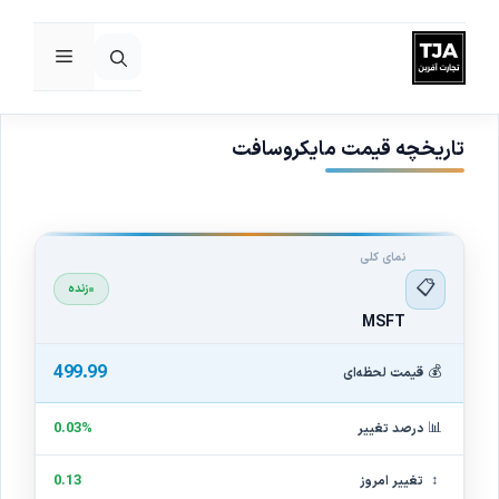
فهرست
رش
ه
حتوا
تاریخچه قیمت مایکروسافت
نمای کلی
📋
زنده
MSFT
499.99
💰
قیمت لحظه‌ای
📊
0.03%
درصد تغییر
↕
0.13
تغییر امروز