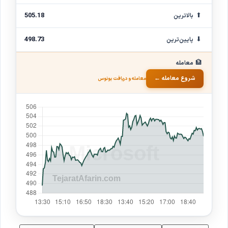
⬆
505.18
بالاترین
⬇
498.73
پایین‌ترین
🏦
معامله
شروع معامله ←
معامله و دریافت بونوس