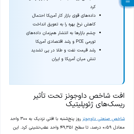
☰
☰
☰
☰
☰
☰
☰
☰
☰
☰
☰
☰
☰
☰
☰
☰
☰
☰
☰
کرد
داده‌های قوی بازار کار آمریکا احتمال
کاهش نرخ بهره را به تعویق انداخت
چشم بازارها به انتشار هم‌زمان داده‌های
تورمی PCE و رشد اقتصادی آمریکا
رشد قیمت نفت و طلا در پی تشدید
تنش میان آمریکا و ایران
افت شاخص داوجونز تحت تأثیر
ریسک‌های ژئوپلیتیک
شاخص صنعتی داوجونز
روز پنج‌شنبه با افتی نزدیک به ۳۰۰ واحد
معادل ۰٫۵۹ درصد، تا سطح ۴۹٬۳۵۱ واحد عقب‌نشینی کرد. این