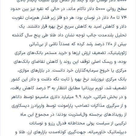
۵۰۰۰ دلار نوسان کرد و چند بار تلاش برای تثبیت پایدار بالای
سطح روانی ۵۰۰۰ دلار ناکام ماند، در حالی که نقره نیز بین حدود
۷۴ تا ۸۰ دلار در نوسان بود؛ هر دو فلز زیر فشار هم‌زمان تقویت
دلار و کاهش امید به کاهش سریع نرخ بهره قرار داشتند. یک
تحلیل بلندمدت جالب توجه نشان داد طلا طی پنج سال گذشته
بیش از ۱۷۰ درصد رشد کرده که عمدتاً ناشی از بی‌ثباتی
ژئوپلیتیک، تضعیف ارزش ارزها و خرید مستمر بانک‌های مرکزی
بوده، و ریسک اصلی توقف این روند را کاهش تقاضای بانک‌های
مرکزی یا خروج سرمایه‌گذاران خرد دانست. در بازارهای موازی،
بانک مرکزی نیوزیلند نرخ بهره را ثابت نگه داشت و دلار این کشور
تضعیف شد، تورم بریتانیا مطابق انتظار به ۳ درصد کاهش یافت،
و در بخش شرکتی، خرید ۹.۹ میلیارد دلاری ماسیمو توسط داناهر
و از سرگیری مذاکرات تصاحب پارامونت توسط واربرادرز دیسکاوری
از رویدادهای برجسته وال‌استریت بودند؛ در مجموع این ماه
ترکیبی از سیاست پولی محتاطانه فدرال رزرو و نوسانات
دیپلماتیک خاورمیانه، جهت‌گیری کوتاه‌مدت بازارهای ارز، طلا و