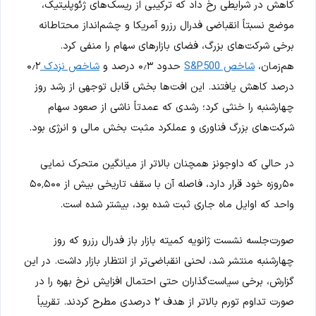
کاهش در شرایطی رخ داد که ترکیبی از ریسک‌های ژئوپلیتیک،
موضع نسبتاً انقباضی فدرال رزرو آمریکا و چشم‌انداز محتاطانه
برخی شرکت‌های بزرگ، فضای بازارهای سهام را منفی کرد.
هم‌زمان،
شاخص S&P500
حدود ۰٫۳ درصد و
شاخص نزدک
۰٫۲
درصد کاهش یافتند. این افت‌ها بخش قابل توجهی از رشد روز
چهارشنبه را خنثی کرد؛ رشدی که عمدتاً ناشی از صعود سهام
شرکت‌های بزرگ فناوری و عملکرد مثبت بخش مالی و انرژی بود.
در حالی که داوجونز همچنان بالاتر از میانگین متحرک نمایی
۵۰روزه خود قرار دارد، فاصله آن با سقف تاریخی بیش از ۵۰٬۵۰۰
واحد که اوایل ماه جاری ثبت شده بود، بیشتر شده است.
صورت‌جلسه نشست ژانویه کمیته بازار باز فدرال رزرو که روز
چهارشنبه منتشر شد، لحنی انقباضی‌تر از انتظار بازار داشت. در این
گزارش، برخی سیاست‌گذاران حتی احتمال افزایش نرخ بهره را در
صورت تداوم تورم بالاتر از هدف ۲ درصدی مطرح کردند. تقریباً