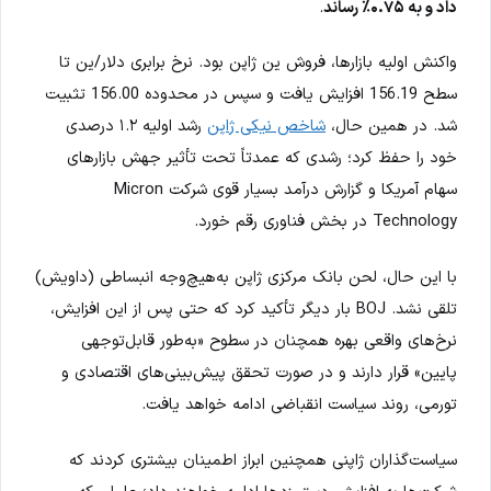
داد و به ۰.۷۵٪ رساند
.
واکنش اولیه بازارها، فروش ین ژاپن بود. نرخ برابری دلار/ین تا
سطح 156.19 افزایش یافت و سپس در محدوده 156.00 تثبیت
شد. در همین حال،
شاخص نیکی ژاپن
رشد اولیه ۱.۲ درصدی
خود را حفظ کرد؛ رشدی که عمدتاً تحت تأثیر جهش بازارهای
سهام آمریکا و گزارش درآمد بسیار قوی شرکت Micron
Technology در بخش فناوری رقم خورد.
با این حال، لحن بانک مرکزی ژاپن به‌هیچ‌وجه انبساطی (داویش)
تلقی نشد. BOJ بار دیگر تأکید کرد که حتی پس از این افزایش،
نرخ‌های واقعی بهره همچنان در سطوح «به‌طور قابل‌توجهی
پایین» قرار دارند و در صورت تحقق پیش‌بینی‌های اقتصادی و
تورمی، روند سیاست انقباضی ادامه خواهد یافت.
سیاست‌گذاران ژاپنی همچنین ابراز اطمینان بیشتری کردند که