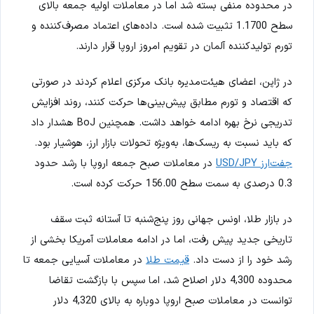
در محدوده منفی بسته شد اما در معاملات اولیه جمعه بالای
سطح 1.1700 تثبیت شده است. داده‌های اعتماد مصرف‌کننده و
تورم تولیدکننده آلمان در تقویم امروز اروپا قرار دارند.
در ژاپن، اعضای هیئت‌مدیره بانک مرکزی اعلام کردند در صورتی
که اقتصاد و تورم مطابق پیش‌بینی‌ها حرکت کنند، روند افزایش
تدریجی نرخ بهره ادامه خواهد داشت. همچنین BoJ هشدار داد
که باید نسبت به ریسک‌ها، به‌ویژه تحولات بازار ارز، هوشیار بود.
جفت‌ارز USD/JPY
در معاملات صبح جمعه اروپا با رشد حدود
0.3 درصدی به سمت سطح 156.00 حرکت کرده است.
در بازار طلا، اونس جهانی روز پنج‌شنبه تا آستانه ثبت سقف
تاریخی جدید پیش رفت، اما در ادامه معاملات آمریکا بخشی از
رشد خود را از دست داد.
قیمت طلا
در معاملات آسیایی جمعه تا
محدوده 4,300 دلار اصلاح شد، اما سپس با بازگشت تقاضا
توانست در معاملات صبح اروپا دوباره به بالای 4,320 دلار