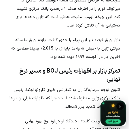
شرکت‌ها به افزایش دستمزدها ادامه خواهند داد؛ عاملی که
می‌تواند تورم را در اطراف هدف ۲ درصدی بانک مرکزی تثبیت
کند. این چرخه تورمی مثبت، هدفی است که ژاپن دهه‌ها برای
دستیابی به آن تلاش کرده است.
بازار اوراق قرضه نیز این پیام را جدی گرفت. بازده اوراق ۱۰ ساله
دولتی ژاپن با جهش ۵ واحد پایه‌ای به 2.015٪ رسید؛ سطحی که
آخرین بار در آگوست ۱۹۹۹ دیده شده بود.
تمرکز بازار بر اظهارات رئیس BOJ و مسیر نرخ
نهایی
اکنون توجه سرمایه‌گذاران به کنفرانس خبری کازوئو اوئدا، رئیس
بانک مرکزی ژاپن معطوف شده است؛ چرا که اظهارات قبلی او بارها
×
باعث نوسانات شدید بازار شده‌اند.
یکی از موضوعات کلیدی، دیدگاه او درباره نرخ بهره نهایی