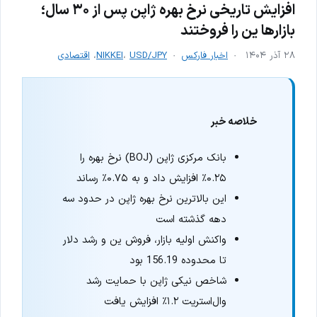
افزایش تاریخی نرخ بهره ژاپن پس از ۳۰ سال؛
بازارها ین را فروختند
۲۸ آذر ۱۴۰۴
اخبار فارکس
USD/JPY
،
NIKKEI
،
اقتصادی
خلاصه خبر
بانک مرکزی ژاپن (BOJ) نرخ بهره را
۰.۲۵٪ افزایش داد و به ۰.۷۵٪ رساند
این بالاترین نرخ بهره ژاپن در حدود سه
دهه گذشته است
واکنش اولیه بازار، فروش ین و رشد دلار
تا محدوده 156.19 بود
شاخص نیکی ژاپن با حمایت رشد
وال‌استریت ۱.۲٪ افزایش یافت