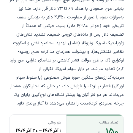
۶۶.۵۰ دلار رسید و تحلیل‌های موج الیوت نشان می‌داد بازار در فاز
پایانی موج صعودی با هدف ۶۹ تا ۷۳ دلار قرار دارد. طلا نیز
به‌موازات نقره، با عبور از مقاومت ۴,۳۵۰ دلار به نزدیکی سقف
تاریخی خود (حوالی ۴,۳۸۰ دلار) رسید، حرکتی که عمدتاً از
تضعیف دلار پس از داده‌های تورمی ضعیف، تشدید تنش‌های
ژئوپلیتیک آمریکا-ونزوئلا (شامل تهدید محاصره نفتی و اسکورت
نظامی نفتکش‌ها)، و پیشرفت هم‌زمان مذاکرات صلح روسیه-
اوکراین (که به‌طور موقت فشار کاهشی بر تقاضای دارایی امن وارد
کرد) تغذیه می‌شد. در بازار سهام آمریکا، نگرانی از
سرمایه‌گذاری‌های سنگین حوزه هوش مصنوعی (با سقوط سهام
اوراکل) فشار بر نزدک را افزایش داد، در حالی که تحلیلگران هشدار
می‌دادند هر دو فلز گران‌بها بیشتر نشانه‌های اوج‌گیری پایان یک
چرخه صعودی کوتاه‌مدت را نشان می‌دهند تا آغاز روندی تازه.
تعداد مطالب
بازه زمانی
۱۵۰
۱ آذر ۱۴۰۴
–
۳۰ آذر ۱۴۰۴