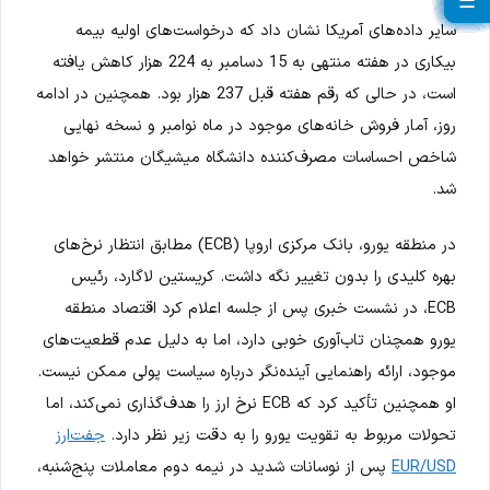
☰
☰
☰
☰
☰
☰
☰
☰
☰
☰
☰
☰
☰
☰
☰
☰
☰
☰
☰
☰
سایر داده‌های آمریکا نشان داد که درخواست‌های اولیه بیمه
بیکاری در هفته منتهی به 15 دسامبر به 224 هزار کاهش یافته
است، در حالی که رقم هفته قبل 237 هزار بود. همچنین در ادامه
روز، آمار فروش خانه‌های موجود در ماه نوامبر و نسخه نهایی
شاخص احساسات مصرف‌کننده دانشگاه میشیگان منتشر خواهد
شد.
در منطقه یورو، بانک مرکزی اروپا (ECB) مطابق انتظار نرخ‌های
بهره کلیدی را بدون تغییر نگه داشت. کریستین لاگارد، رئیس
ECB، در نشست خبری پس از جلسه اعلام کرد اقتصاد منطقه
یورو همچنان تاب‌آوری خوبی دارد، اما به دلیل عدم قطعیت‌های
موجود، ارائه راهنمایی آینده‌نگر درباره سیاست پولی ممکن نیست.
او همچنین تأکید کرد که ECB نرخ ارز را هدف‌گذاری نمی‌کند، اما
تحولات مربوط به تقویت یورو را به دقت زیر نظر دارد.
جفت‌ارز
EUR/USD
پس از نوسانات شدید در نیمه دوم معاملات پنج‌شنبه،