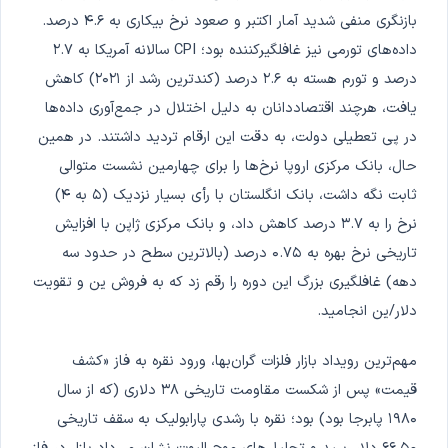
بازنگری منفی شدید آمار اکتبر و صعود نرخ بیکاری به ۴.۶ درصد.
داده‌های تورمی نیز غافلگیرکننده بود؛ CPI سالانه آمریکا به ۲.۷
درصد و تورم هسته به ۲.۶ درصد (کندترین رشد از ۲۰۲۱) کاهش
یافت، هرچند اقتصاددانان به دلیل اختلال در جمع‌آوری داده‌ها
در پی تعطیلی دولت، به دقت این ارقام تردید داشتند. در همین
حال، بانک مرکزی اروپا نرخ‌ها را برای چهارمین نشست متوالی
ثابت نگه داشت، بانک انگلستان با رأی بسیار نزدیک (۵ به ۴)
نرخ را به ۳.۷ درصد کاهش داد، و بانک مرکزی ژاپن با افزایش
تاریخی نرخ بهره به ۰.۷۵ درصد (بالاترین سطح در حدود سه
دهه) غافلگیری بزرگ این دوره را رقم زد که به فروش ین و تقویت
دلار/ین انجامید.
مهم‌ترین رویداد بازار فلزات گران‌بها، ورود نقره به فاز «کشف
قیمت» پس از شکست مقاومت تاریخی ۳۸ دلاری (که از سال
۱۹۸۰ پابرجا بود) بود؛ نقره با رشدی پارابولیک به سقف تاریخی