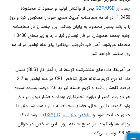
جفت‌ارز GBP/USD
پس از واکنش اولیه و صعود تا محدوده
1.3450، در ادامه معاملات آمریکا مسیر خود را معکوس کرد و روز
را با رشد بسیار محدود به پایان رساند. این جفت‌ارز در معاملات
اولیه جمعه همچنان در فاز نوسانی قرار دارد و زیر سطح 1.3400
معامله می‌شود. آمار خرده‌فروشی بریتانیا برای ماه نوامبر در ادامه
روز منتشر خواهد شد.
در آمریکا، داده‌های منتشرشده توسط اداره آمار کار (BLS) نشان
داد که نرخ تورم سالانه طبق شاخص CPI در ماه نوامبر به 2.7
درصد کاهش یافته و تورم هسته نیز به 2.6 درصد رسیده است؛
هر دو رقم کمتر از برآورد تحلیلگران بودند و فشار نزولی بر دلار
وارد کردند. با این حال، فضای محتاطانه بازار باعث شد دلار تا
حدی حمایت شود و
شاخص دلار آمریکا (DXY)
با رشد اندک
روزانه همراه گردد. در صبح جمعه اروپا، این شاخص در حوالی
98.50 نوسان می‌کند.