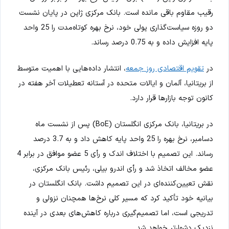
رقیب مقاوم باقی مانده است. بانک مرکزی ژاپن در پایان نشست
دو روزه سیاست‌گذاری پولی خود، نرخ بهره کوتاه‌مدت را 25 واحد
پایه افزایش داده و به 0.75 درصد رساند.
در
تقویم اقتصادی روز جمعه
، انتشار داده‌هایی با اهمیت متوسط
از بریتانیا، آلمان و ایالات متحده در آستانه تعطیلات آخر هفته در
کانون توجه بازارها قرار دارد.
در بریتانیا، بانک مرکزی انگلستان (BoE) پس از نشست ماه
دسامبر، نرخ بهره را 25 واحد پایه کاهش داد و به 3.7 درصد
رساند. این تصمیم با اختلاف اندک و رأی 5 عضو موافق در برابر 4
عضو مخالف اتخاذ شد و رأی اندرو بیلی، رئیس بانک مرکزی،
نقش تعیین‌کننده‌ای در این تصمیم داشت. بانک انگلستان در
بیانیه خود تأکید کرد که مسیر کلی نرخ‌ها همچنان نزولی و
تدریجی است، اما تصمیم‌گیری درباره کاهش‌های بعدی در آینده
نزدیک دشوارتر خواهد شد.