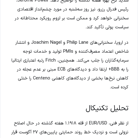
شدید نرخ بهره هفته گذشته را توضیح دهد. Jerome Powell،
رئیس فدرال رزرو، نیز روز سه‌شنبه در مورد چشم‌انداز اقتصادی
سخنرانی خواهد کرد و ممکن است بر لزوم رویکرد محتاطانه در
سیاست پولی تأکید کند.
در اروپا، سخنرانی‌های Philip Lane و Joachim Nagel و انتشار
شاخص اعتماد مصرف‌کننده و PMIs تولید و خدمات توجه
سرمایه‌گذاران را جلب می‌کند. همچنین، Fitch رتبه اعتباری ایتالیا
را به BBB+ ارتقا داد و دیدگاه‌های ECB مبنی بر عدم عجله در
کاهش نرخ‌ها بخشی از دیدگاه‌های کاهشی Centeno را خنثی
کرده است.
تحلیل تکنیکال
از نظر فنی، EUR/USD از قله ۱.۱۹۱۸ هفته گذشته در حال اصلاح
نزولی است و نزدیک خط روند حمایتی پایین‌های ۲۷ آگوست قرار