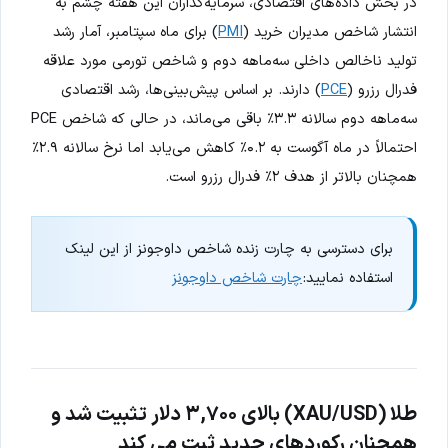
در بخش داده‌های اقتصادی، سرمایه‌گذاران این هفته چشم به
انتشار شاخص مدیران خرید (
PMI
) برای ماه سپتامبر، آمار رشد
تولید ناخالص داخلی سه‌ماهه دوم و شاخص تورمی مورد علاقه
فدرال رزرو (
PCE
) دارند. بر اساس پیش‌بینی‌ها، رشد اقتصادی
سه‌ماهه دوم سالانه ۳.۳٪ باقی می‌ماند، در حالی که شاخص PCE
احتمالاً در ماه آگوست به ۰.۲٪ کاهش می‌یابد اما نرخ سالانه ۲.۹٪
همچنان بالاتر از هدف ۲٪ فدرال رزرو است.
برای دسترسی به چارت زنده شاخص داوجونز از این لینک
استفاده نمایید:
چارت شاخص داوجونز
طلا (XAU/USD) بالای ۳,۷۰۰ دلار تثبیت شد و
همچنان رکوردهای جدید ثبت می کند