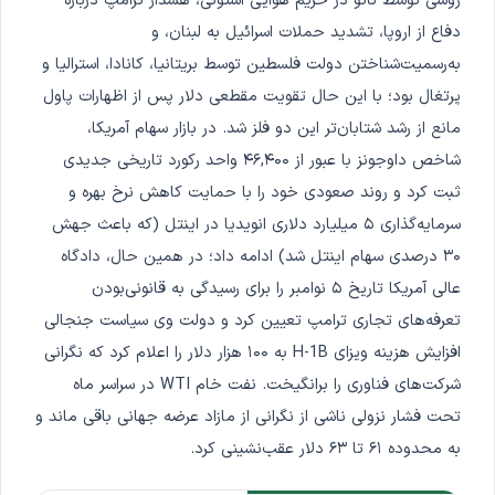
روسی توسط ناتو در حریم هوایی استونی، هشدار ترامپ درباره
دفاع از اروپا، تشدید حملات اسرائیل به لبنان، و
به‌رسمیت‌شناختن دولت فلسطین توسط بریتانیا، کانادا، استرالیا و
پرتغال بود؛ با این حال تقویت مقطعی دلار پس از اظهارات پاول
مانع از رشد شتابان‌تر این دو فلز شد. در بازار سهام آمریکا،
شاخص داوجونز با عبور از ۴۶,۴۰۰ واحد رکورد تاریخی جدیدی
ثبت کرد و روند صعودی خود را با حمایت کاهش نرخ بهره و
سرمایه‌گذاری ۵ میلیارد دلاری انویدیا در اینتل (که باعث جهش
۳۰ درصدی سهام اینتل شد) ادامه داد؛ در همین حال، دادگاه
عالی آمریکا تاریخ ۵ نوامبر را برای رسیدگی به قانونی‌بودن
تعرفه‌های تجاری ترامپ تعیین کرد و دولت وی سیاست جنجالی
افزایش هزینه ویزای H-1B به ۱۰۰ هزار دلار را اعلام کرد که نگرانی
شرکت‌های فناوری را برانگیخت. نفت خام WTI در سراسر ماه
تحت فشار نزولی ناشی از نگرانی از مازاد عرضه جهانی باقی ماند و
به محدوده ۶۱ تا ۶۳ دلار عقب‌نشینی کرد.