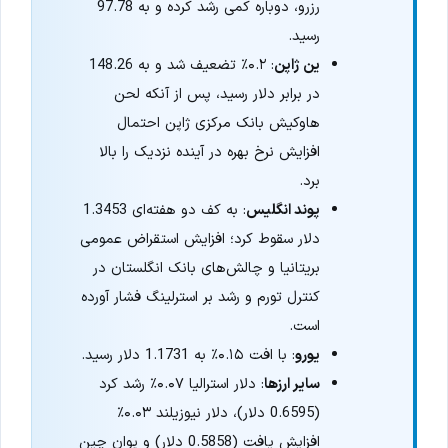
رزرو، دوباره کمی رشد کرده و به 97.78
رسید.
ین ژاپن
: ۰.۲٪ تضعیف شد و به 148.26
در برابر دلار رسید، پس از آنکه لحن
هاوکیش بانک مرکزی ژاپن احتمال
افزایش نرخ بهره در آینده نزدیک را بالا
برد.
پوند انگلیس
: به کف دو هفته‌ای 1.3453
دلار سقوط کرد؛ افزایش استقراض عمومی
بریتانیا و چالش‌های بانک انگلستان در
کنترل تورم و رشد بر استرلینگ فشار آورده
است.
یورو
: با افت ۰.۱۵٪ به 1.1731 دلار رسید.
سایر ارزها
: دلار استرالیا ۰.۰۷٪ رشد کرد
(0.6595 دلار)، دلار نیوزیلند ۰.۰۳٪
افزایش یافت (0.5858 دلار) و یوان چین