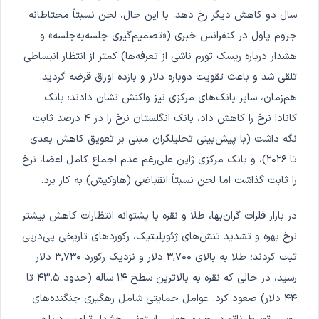
سال دو کاهش دیگر رخ دهد. با این حال، لحن نسبتاً محتاطانه
جروم پاول در کنفرانس خبری («تصمیم‌گیری جلسه‌به‌جلسه» و
هشدار درباره ریسک تورم ناشی از تعرفه‌ها) کمتر از انتظار انبساطی
تلقی شد و باعث تقویت دوباره دلار و بازده اوراق قرضه گردید.
هم‌زمان، سایر بانک‌های مرکزی نیز واکنش نشان دادند: بانک
کانادا نرخ را کاهش داد، بانک انگلستان نرخ را در ۴ درصد ثابت
نگه داشت (با پیش‌بینی تحلیلگران مبنی بر تعویق کاهش بعدی
تا ۲۰۲۶)، و بانک مرکزی ژاپن على‌رغم عدم اجماع کامل اعضا، نرخ
را ثابت گذاشت اما لحن نسبتاً انقباضی (هاوکیش) به کار برد.
در بازار فلزات گران‌بها، طلا و نقره با پشتوانه انتظارات کاهش بیشتر
نرخ بهره و تشدید تنش‌های ژئوپلیتیک، رکوردهای تاریخی پی‌درپی
ثبت کردند؛ طلا به بالای ۳,۷۰۰ دلار و نزدیک رکورد ۳,۷۳۰ دلار
رسید، در حالی که نقره به بالاترین سطح ۱۴ ساله (حدود ۴۳.۵ تا
۴۴ دلار) صعود کرد. عوامل حمایتی شامل رهگیری جنگنده‌های