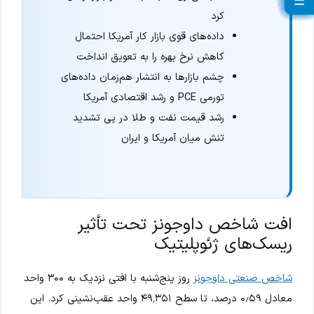
☰
☰
☰
☰
☰
☰
☰
☰
☰
☰
☰
☰
☰
☰
☰
☰
☰
☰
☰
کرد
داده‌های قوی بازار کار آمریکا احتمال
کاهش نرخ بهره را به تعویق انداخت
چشم بازارها به انتشار هم‌زمان داده‌های
تورمی PCE و رشد اقتصادی آمریکا
رشد قیمت نفت و طلا در پی تشدید
تنش میان آمریکا و ایران
افت شاخص داوجونز تحت تأثیر
ریسک‌های ژئوپلیتیک
شاخص صنعتی داوجونز
روز پنج‌شنبه با افتی نزدیک به ۳۰۰ واحد
معادل ۰٫۵۹ درصد، تا سطح ۴۹٬۳۵۱ واحد عقب‌نشینی کرد. این