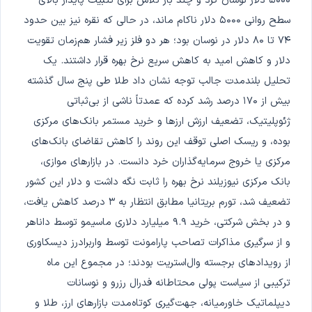
۵۰۰۰ دلار نوسان کرد و چند بار تلاش برای تثبیت پایدار بالای
سطح روانی ۵۰۰۰ دلار ناکام ماند، در حالی که نقره نیز بین حدود
۷۴ تا ۸۰ دلار در نوسان بود؛ هر دو فلز زیر فشار هم‌زمان تقویت
دلار و کاهش امید به کاهش سریع نرخ بهره قرار داشتند. یک
تحلیل بلندمدت جالب توجه نشان داد طلا طی پنج سال گذشته
بیش از ۱۷۰ درصد رشد کرده که عمدتاً ناشی از بی‌ثباتی
ژئوپلیتیک، تضعیف ارزش ارزها و خرید مستمر بانک‌های مرکزی
بوده، و ریسک اصلی توقف این روند را کاهش تقاضای بانک‌های
مرکزی یا خروج سرمایه‌گذاران خرد دانست. در بازارهای موازی،
بانک مرکزی نیوزیلند نرخ بهره را ثابت نگه داشت و دلار این کشور
تضعیف شد، تورم بریتانیا مطابق انتظار به ۳ درصد کاهش یافت،
و در بخش شرکتی، خرید ۹.۹ میلیارد دلاری ماسیمو توسط داناهر
و از سرگیری مذاکرات تصاحب پارامونت توسط واربرادرز دیسکاوری
از رویدادهای برجسته وال‌استریت بودند؛ در مجموع این ماه
ترکیبی از سیاست پولی محتاطانه فدرال رزرو و نوسانات
دیپلماتیک خاورمیانه، جهت‌گیری کوتاه‌مدت بازارهای ارز، طلا و