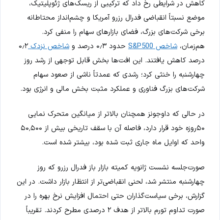
کاهش در شرایطی رخ داد که ترکیبی از ریسک‌های ژئوپلیتیک،
موضع نسبتاً انقباضی فدرال رزرو آمریکا و چشم‌انداز محتاطانه
برخی شرکت‌های بزرگ، فضای بازارهای سهام را منفی کرد.
هم‌زمان،
شاخص S&P500
حدود ۰٫۳ درصد و
شاخص نزدک
۰٫۲
درصد کاهش یافتند. این افت‌ها بخش قابل توجهی از رشد روز
چهارشنبه را خنثی کرد؛ رشدی که عمدتاً ناشی از صعود سهام
شرکت‌های بزرگ فناوری و عملکرد مثبت بخش مالی و انرژی بود.
در حالی که داوجونز همچنان بالاتر از میانگین متحرک نمایی
۵۰روزه خود قرار دارد، فاصله آن با سقف تاریخی بیش از ۵۰٬۵۰۰
واحد که اوایل ماه جاری ثبت شده بود، بیشتر شده است.
صورت‌جلسه نشست ژانویه کمیته بازار باز فدرال رزرو که روز
چهارشنبه منتشر شد، لحنی انقباضی‌تر از انتظار بازار داشت. در این
گزارش، برخی سیاست‌گذاران حتی احتمال افزایش نرخ بهره را در
صورت تداوم تورم بالاتر از هدف ۲ درصدی مطرح کردند. تقریباً