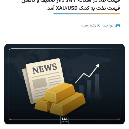
قیمت طلا در آستانه NFP؛ دلار ضعیف و کاهش
قیمت نفت به کمک XAU/USD آمد
5 روز پیش
از
تیم خبری