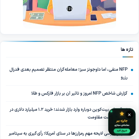
تازه ها
NFP منفی، اما داوجونز سبز؛ معامله‌گران منتظر تصمیم بعدی فدرال
رزرو
گزارش شاخص NFP امروز و تاثیر آن بر بازار فارکس و طلا
نهنگ‌های بیت‌کوین دوباره وارد بازار شدند؛ خرید ۱.۲ میلیارد دلاری در
×
انتظار شکست مقاومت
تعویق بررسی لایحه مهم رمزارزها در سنای آمریکا؛ رأی‌گیری به سپتامبر