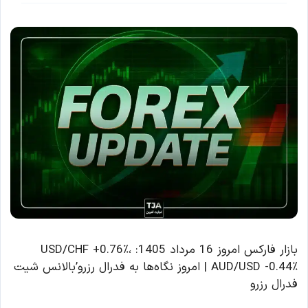
بازار فارکس امروز 16 مرداد 1405: USD/CHF +0.76٪،
AUD/USD -0.44٪ | امروز نگاه‌ها به فدرال رزرو’بالانس شیت
فدرال رزرو