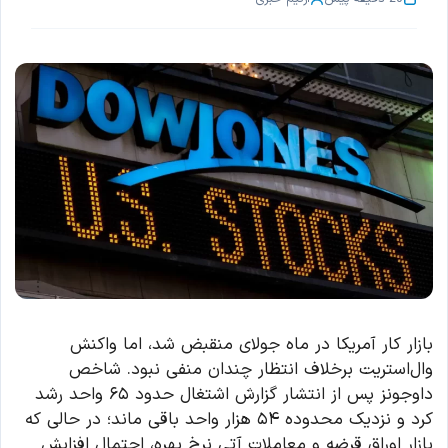
بازار کار آمریکا در ماه جولای منقبض شد، اما واکنش
وال‌استریت برخلاف انتظار چندان منفی نبود. شاخص
داوجونز پس از انتشار گزارش اشتغال حدود ۶۵ واحد رشد
کرد و نزدیک محدوده ۵۴ هزار واحد باقی ماند؛ در حالی که
بازار اوراق قرضه و معاملات آتی نرخ بهره، احتمال افزایش