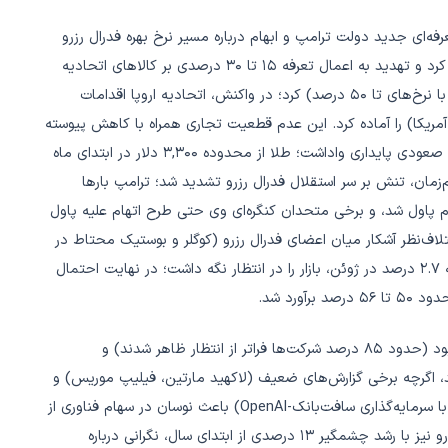
ای تعرفه‌ای جدید دولت ترامپ و ابهام درباره مسیر نرخ بهره فدرال رزرو
بود. ترامپ ضرب‌الاجل اول آگوست را برای توافقات تجاری تعیین کرد و تهدید به اعمال تعرفه ۱۵ تا ۳۰ درصدی بر کالاهای اتحادیه
اروپا و شرکای تجاری دیگر (از جمله مکزیک، کانادا، ژاپن و برزیل با نرخ‌های تا ۵۰ درصد) کرد؛ در واکنش، اتحادیه اروپا اقدامات
عرفه بر ۷۲ میلیارد یورو صادرات آمریکا) را آماده کرد. این عدم قطعیت تجاری همراه با کاهش پیوسته
بازدهی اوراق خزانه‌داری آمریکا و افت شاخص دلار، طلا را به روند صعودی پایداری واداشت؛ طلا از محدوده ۳,۳۰۰ دلار در ابتدای ماه
دیک سقف سه‌ماهه ۳,۴۵۲ دلار) رسید. هم‌زمان، تنش بر سر استقلال فدرال رزرو تشدید شد؛ ترامپ بارها
 به ۱ درصد) و انتقاد از جروم پاول شد، و برخی متحدان کنگره‌ای وی حتی طرح اتهام علیه پاول
تلاف‌نظر آشکار میان اعضای فدرال رزرو (کوگلر و بوستیک محتاط در
برابر والر که خواستار کاهش زودهنگام بود) و افزایش تورم CPI به ۲.۷ درصد در ژوئن، بازار را در انتظار نگه داشت؛ در نهایت احتمال
ورد شد.
در بازار سهام آمریکا، فصل گزارش‌های درآمدی به‌طور کلی مثبت بود (حدود ۸۵ درصد شرکت‌ها فراتر از انتظار ظاهر شدند) و
دید رسیدند، اگرچه برخی گزارش‌های ضعیف (لاکهید مارتین، فیلیپ موریس) و
نگرانی از پروژه‌های عظیم هوش مصنوعی (تأخیر پروژه استارلینک با سرمایه‌گذاری سافت‌بانک-OpenAI) باعث نوسان در سهام فناوری از
جمله انویدیا شد؛ بازار در انتظار گزارش‌های آلفابت و تسلا بود. یورو نیز با رشد چشمگیر ۱۳ درصدی از ابتدای سال، نگرانی درباره