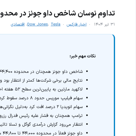
تداوم نوسان شاخص داو جونز در محدوده ٬۴۰۰
۳۱ تیر ۱۴۰۴
اخبار فارکس
Tesla
،
Dow Jones
،
اقتصادی
نکات مهم خبر:
شاخص داو جونز همچنان در محدوده ۴۴٬۴۰۰ در حال نوسان است.
نتایج مالی برخی شرکت‌ها کمتر از انتظار بود 
لاکهید مارتین به پایین‌ترین سطح ۵۲ هفته اخیر رسید.
سهام فیلیپ موریس حدود ۸ درصد سقوط کرد.
سهام انویدیا ۲ درصد افت کرد به‌دلیل نگرانی‌ها درباره پروژه مشترک استارلینک.
ترامپ همچنان به فشار علیه رئیس فدرال رزرو ا
انتظار می‌رود گزارش درآمدی گوگل و تسلا تاثیر 
داو جونز فعلاً در محدوده ۴۴٬۰۰۰ تا ۴۴٬۸۰۰ محصور مانده و نشانه‌ای از شکست محدوده ندارد.