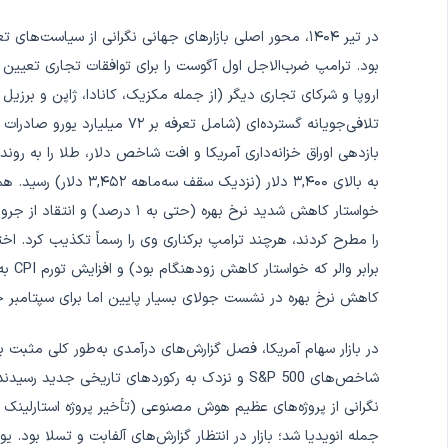
در تیر ۱۴۰۴، محور اصلی بازارهای جهانی نگرانی از سیاست‌ه
تلافی‌جویانه گسترده‌ای (شامل ت
به بالای ۳,۴۰۰ دلار (نز
خواستار کاهش شدید نرخ بهره (حتی
را مطرح کردند، هرچند ترامپ برکناری وی را رسماً تکذیب کرد. اخ
کاهش نرخ بهره در نشست جولای بسیار پایین اما برای سپتامبر حدود ۵۰ تا ۵۶ درصد برآ
شاخص‌های S&P 500 و نزدک به رکوردهای تاریخی ج