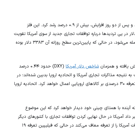
(XAU/USD) روز سه‌شنبه به رشد خود ادامه داد و پس از دو روز افزایش، بیش از ۰.۹ درصد رشد کرد. این فلز
لار در پی تردیدها درباره توافقات تجاری جدید از سوی آمریکا تقویت
شد. در لحظه تنظیم این گزارش، هر اونس طلا با ۳۴۲۷ دلار معامله می‌شود، در حالی که پایین‌ترین سطح روزانه آن ۳۳۸۳ دلار بوده
شاخص دلار آمریکا
(DXY) حدود ۰.۴۴ درصد
ه نتیجه مذاکرات تجاری آمریکا و اتحادیه اروپا بدبین شده‌اند؛ در
صورت عدم توافق تا پیش از ضرب‌الاجل اول آگوست، کاخ سفید تعرفه ۳۰ درصدی بر کالاهای اروپایی اعمال خواهد کرد. اتحادیه اروپا
فته آینده با همتای چینی خود دیدار خواهد کرد که این موضوع
سنت همچنین خبر داد آمریکا در حال نهایی کردن توافقات تجاری با کشورهای دیگر
است. ترامپ نیز اخیراً از توافق تجاری با فیلیپین خبر داد که واردات آمریکا را از تعرفه معاف می‌کند در حالی که فیلیپین تعرفه ۱۹