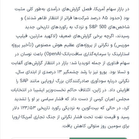
در بازار سهام آمریکا، فصل گزارش‌های درآمدی به‌طور کلی مثبت
بود (حدود ۸۵ درصد شرکت‌ها فراتر از انتظار ظاهر شدند) و
شاخص‌های S&P 500 و نزدک به رکوردهای تاریخی جدید
رسیدند، اگرچه برخی گزارش‌های ضعیف (لاکهید مارتین، فیلیپ
موریس) و نگرانی از پروژه‌های عظیم هوش مصنوعی (تأخیر پروژه
استارلینک با سرمایه‌گذاری سافت‌بانک-OpenAI) باعث نوسان در
سهام فناوری از جمله انویدیا شد؛ بازار در انتظار گزارش‌های آلفابت
و تسلا بود. یورو نیز با رشد چشمگیر ۱۳ درصدی از ابتدای سال،
نگرانی درباره سودآوری صادرکنندگان بزرگ اروپایی مانند SAP را
افزایش داد. در ژاپن، ائتلاف حاکم نخست‌وزیر ایشیبا در انتخابات
مجلس اعیان کرسی از دست داد که فشار سیاسی بر او را تشدید
کرد، در حالی که بیت‌کوین به نزدیکی رکورد تاریخی ۱۲۳,۱۵۳ دلار
رسید و قیمت نفت تحت فشار نگرانی از جنگ تجاری آمریکا-اروپا
برای سومین روز متوالی کاهش یافت.