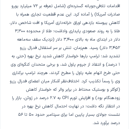
اقدامات تلافی‌جویانه گسترده‌ای (شامل تعرفه بر ۷۲ میلیارد یورو
صادرات آمریکا) را آماده کرد. این عدم قطعیت تجاری همراه با
کاهش پیوسته بازدهی اوراق خزانه‌داری آمریکا و افت شاخص دلار،
طلا را به روند صعودی پایداری واداشت؛ طلا از محدوده ۳,۳۰۰
دلار در ابتدای ماه به بالای ۳,۴۰۰ دلار (نزدیک سقف سه‌ماهه
۳,۴۵۲ دلار) رسید. هم‌زمان، تنش بر سر استقلال فدرال رزرو
تشدید شد؛ ترامپ بارها خواستار کاهش شدید نرخ بهره (حتی به
۱ درصد) و انتقاد از جروم پاول شد، و برخی متحدان کنگره‌ای وی
حتی طرح اتهام علیه پاول را مطرح کردند، هرچند ترامپ برکناری
وی را رسماً تکذیب کرد. اختلاف‌نظر آشکار میان اعضای فدرال رزرو
(کوگلر و بوستیک محتاط در برابر والر که خواستار کاهش
زودهنگام بود) و افزایش تورم CPI به ۲.۷ درصد در ژوئن، بازار را
در انتظار نگه داشت؛ در نهایت احتمال کاهش نرخ بهره در
نشست جولای بسیار پایین اما برای سپتامبر حدود ۵۰ تا ۵۶
درصد برآورد شد.