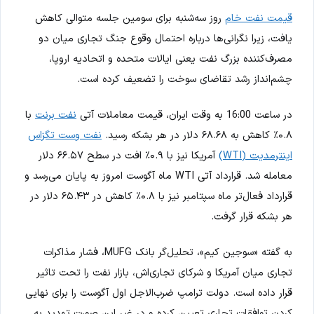
قیمت نفت خام
روز سه‌شنبه برای سومین جلسه متوالی کاهش
یافت، زیرا نگرانی‌ها درباره احتمال وقوع جنگ تجاری میان دو
مصرف‌کننده بزرگ نفت یعنی ایالات متحده و اتحادیه اروپا،
چشم‌انداز رشد تقاضای سوخت را تضعیف کرده است.
در ساعت 16:00 به وقت ایران، قیمت معاملات آتی
نفت برنت
با
۰.۸٪ کاهش به ۶۸.۶۸ دلار در هر بشکه رسید.
نفت وست تگزاس
اینترمدیت (WTI)
آمریکا نیز با ۰.۹٪ افت در سطح ۶۶.۵۷ دلار
معامله شد. قرارداد آتی WTI ماه آگوست امروز به پایان می‌رسد و
قرارداد فعال‌تر ماه سپتامبر نیز با ۰.۸٪ کاهش در ۶۵.۴۳ دلار در
هر بشکه قرار گرفت.
به گفته «سوجین کیم»، تحلیل‌گر بانک MUFG، فشار مذاکرات
تجاری میان آمریکا و شرکای تجاری‌اش، بازار نفت را تحت تاثیر
قرار داده است. دولت ترامپ ضرب‌الاجل اول آگوست را برای نهایی
کردن توافقات تجاری تعیین کرده و در غیر این صورت تهدید به