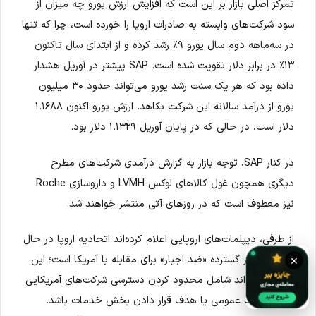
تمرکز اصلی بازار بر این است که افزایش ارزش یورو چه میزان از
سود شرکت‌های وابسته به صادرات اروپا را خورده است، چرا که تنها
در سه‌ماهه دوم سال یورو ۹٪ رشد کرده و از ابتدای سال تاکنون
۱۳٪ در برابر دلار تقویت شده است. SAP پیشتر در آوریل هشدار
داده بود که هر یک سنت رشد یورو می‌تواند حدود ۳۰ میلیون
یورو از درآمد سالانه این شرکت بکاهد. ارزش یورو اکنون ۱.۱۶۸۸
دلار است، در حالی که در پایان آوریل ۱.۱۳۲۹ دلار بود.
در کنار SAP، توجه بازار به گزارش درآمدی شرکت‌های مطرح
دیگری همچون غول کالاهای لوکس LVMH و داروسازی Roche
نیز معطوف است که در روزهای آتی منتشر خواهند شد.
از طرفی، دیپلمات‌های اروپایی اعلام کرده‌اند اتحادیه اروپا در حال
بررسی تدابیر گسترده «ضد اجبار» برای مقابله با آمریکا است؛ این
×
تدابیر می‌تواند شامل محدود کردن دسترسی شرکت‌های آمریکایی
به مناقصات عمومی یا هدف قرار دادن بخش خدمات باشد.