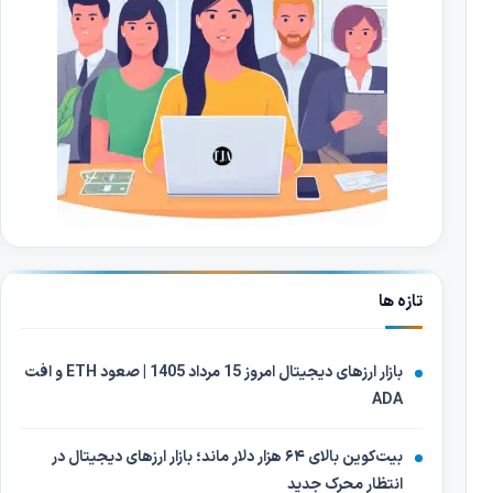
تازه ها
بازار ارزهای دیجیتال امروز 15 مرداد 1405 | صعود ETH و افت
ADA
بیت‌کوین بالای ۶۴ هزار دلار ماند؛ بازار ارزهای دیجیتال در
انتظار محرک جدید