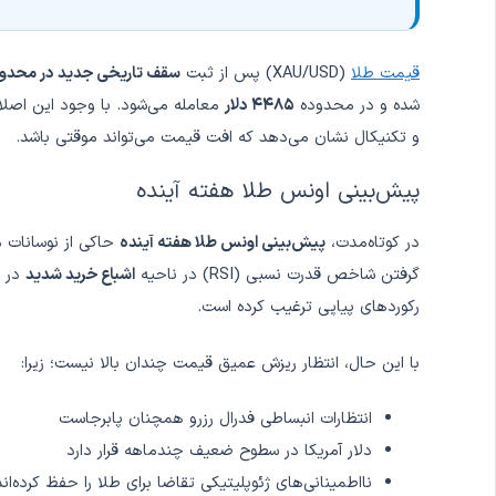
قیمت طلا
(XAU/USD) پس از ثبت
سقف تاریخی جدید در محدوده ۴۵۲۶ د
شده و در محدوده
۴۴۸۵ دلار
معامله می‌شود. با وجود این اصل
و تکنیکال نشان می‌دهد که افت قیمت می‌تواند موقتی باشد.
پیش‌بینی اونس طلا هفته آینده
در کوتاه‌مدت،
پیش‌بینی اونس طلا هفته آینده
حاکی از نوسانات 
گرفتن شاخص قدرت نسبی (RSI) در ناحیه
اشباع خرید شدید
در ن
رکوردهای پیاپی ترغیب کرده است.
با این حال، انتظار ریزش عمیق قیمت چندان بالا نیست؛ زیرا:
انتظارات انبساطی فدرال رزرو همچنان پابرجاست
دلار آمریکا در سطوح ضعیف چندماهه قرار دارد
نااطمینانی‌های ژئوپلیتیکی تقاضا برای طلا را حفظ کرده‌اند