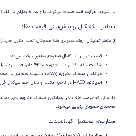
در نتیجه، هرگونه افت قیمت می‌تواند با ورود خریداران در کف (Dip Buyers) همراه شود.
تحلیل تکنیکال و پیش‌بینی قیمت طلا
از منظر تکنیکال، روند صعودی طلا همچنان تحت کنترل خریداران ق
قیمت درون یک
کانال صعودی معتبر
حرکت می‌کند
شکست سقف کانال در محدوده ۴۴۳۰ دلار، قدرت روند را تأیید کرده است
میانگین متحرک ۵۰روزه (SMA) با شیب صعودی در محدوده
اندیکاتور MACD در ناحیه مثبت و بالای خط سیگنال قرار دارد و هیستوگرام در حال گسترش است
تا زمانی که قیمت طلا بالای میانگین متحرک ۵۰روزه باقی بماند و MACD در محدوده مثبت حفظ شود،
همچنان صعودی ارزیابی می‌شود
.
سناریوی محتمل کوتاه‌مدت
سناریوی اول (محتمل‌تر):
اصلاح محدود و نوسان در محدوده ۴۴۳۰ تا ۴۴۸۵ دلار، سپس ادامه 