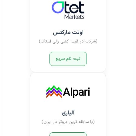
اوتت مارکتس
(شرکت در قرعه کشی رالی استاک)
ثبت نام سریع
آلپاری
(با سابقه ترین بروکر در ایران)