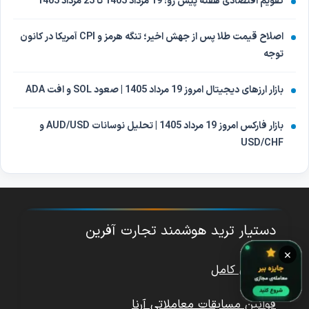
تقویم اقتصادی هفته پیش رو: 19 مرداد 1405 تا 25 مرداد 1405
اصلاح قیمت طلا پس از جهش اخیر؛ تنگه هرمز و CPI آمریکا در کانون
توجه
بازار ارزهای دیجیتال امروز 19 مرداد 1405 | صعود SOL و افت ADA
بازار فارکس امروز 19 مرداد 1405 | تحلیل نوسانات AUD/USD و
USD/CHF
دستیار ترید هوشمند تجارت آفرین
×
راهنمای کامل
قوانین مسابقات معاملاتی آرنا