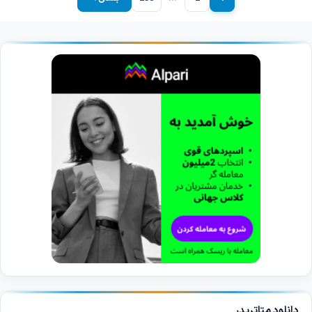
برگه
برگه
برگه
دانلود متاتریدر