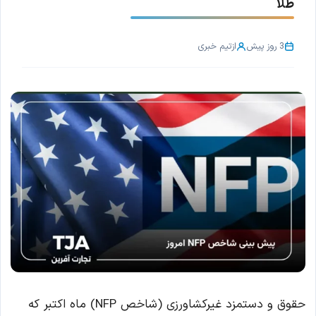
طلا
3 روز پیش
از
تیم خبری
حقوق و دستمزد غیرکشاورزی (شاخص NFP) ماه اکتبر که