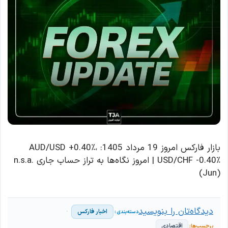
بازار فارکس امروز 19 مرداد 1405: AUD/USD +0.40٪،
USD/CHF -0.40٪ | امروز نگاه‌ها به تراز حساب جاری n.s.a.
(Jun)
دیدگاه‌تان را بنویسید
اخبار فارکس
اقتصادی