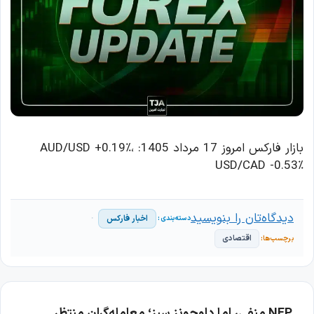
بازار فارکس امروز 17 مرداد 1405: AUD/USD +0.19٪،
USD/CAD -0.53٪
دیدگاه‌تان را بنویسید
اخبار فارکس
اقتصادی
NFP منفی، اما داوجونز سبز؛ معامله‌گران منتظر