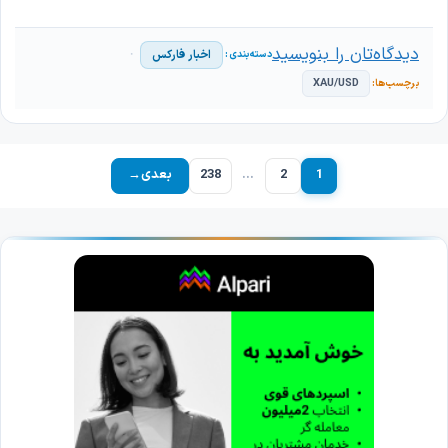
دیدگاه‌تان را بنویسید
اخبار فارکس
XAU/USD
1
2
…
238
بعدی
→
برگه
برگه
برگه