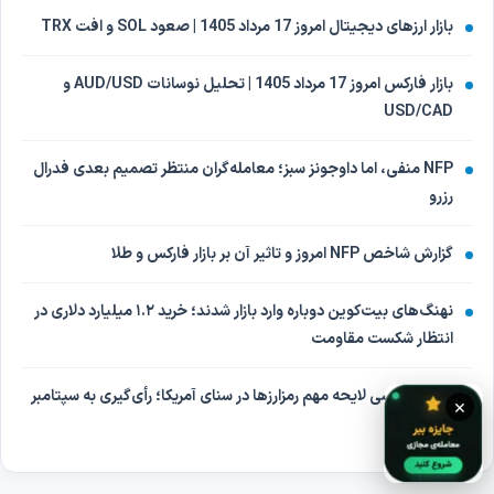
بازار ارزهای دیجیتال امروز 17 مرداد 1405 | صعود SOL و افت TRX
بازار فارکس امروز 17 مرداد 1405 | تحلیل نوسانات AUD/USD و
USD/CAD
NFP منفی، اما داوجونز سبز؛ معامله‌گران منتظر تصمیم بعدی فدرال
رزرو
گزارش شاخص NFP امروز و تاثیر آن بر بازار فارکس و طلا
نهنگ‌های بیت‌کوین دوباره وارد بازار شدند؛ خرید ۱.۲ میلیارد دلاری در
انتظار شکست مقاومت
تعویق بررسی لایحه مهم رمزارزها در سنای آمریکا؛ رأی‌گیری به سپتامبر
×
موکول شد