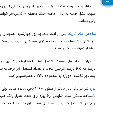
☰
☰
☰
☰
☰
☰
☰
☰
☰
☰
☰
☰
☰
☰
☰
☰
☰
☰
☰
☰
در مقابل، مسعود پزشکیان، رئیس‌جمهور ایران، از آمادگی تهران ب
صورت تکرار حمله به ایران، دامنه جنگ منطقه‌ای گسترده‌تر خو
باقی بمانند.
شاخص دلار آمریکا
نیز نشان داد مقامات این بانک مرکزی همچنان نسبت به ریسک‌های
و فشار تعرفه‌ها، نگران هستند.
درصد به ۴.۵ درصد افزایش یافت و تعداد اشتغال نیز برخلاف پیش‌بینی‌ها کاهش پیدا کرد. در نتیجه،
رشد روز گذشته، دوباره به محدوده ۰.۷۱۲۰ عقب‌نشینی کرد.
یورو
نیز در برابر دلار بالاتر از سطح ۰
نامساعد ممکن است افزایش نرخ بهره برای حفظ اعتبار بانک ضرو
اروپا در نشست ژوئن بسیار محتمل است، هرچند مقامات بانک مر