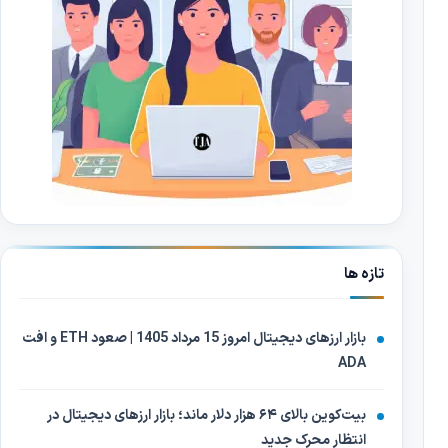
تازه ها
بازار ارزهای دیجیتال امروز 15 مرداد 1405 | صعود ETH و افت
ADA
بیت‌کوین بالای ۶۴ هزار دلار ماند؛ بازار ارزهای دیجیتال در
انتظار محرک جدید