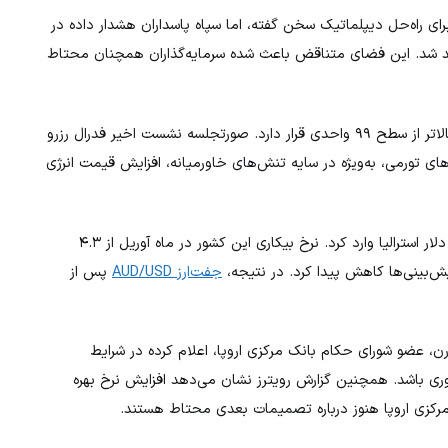
رای راه‌حل دیپلماتیک سخن گفته، اما سپاه پاسداران هشدار داده در
اهد شد. این فضای متناقض باعث شده سرمایه‌گذاران همچنان محتاط
پس از افت محدود روز چهارشنبه، همچنان بالاتر از سطح ۹۹ واحدی قرار دارد. صورتجلسه نشست اخیر فدرال رزرو
 تورمی، به‌ویژه در سایه تنش‌های خاورمیانه، افزایش قیمت انرژی
در بازار ارز، داده‌های ضعیف اشتغال استرالیا فشار قابل توجهی بر دلار استرالیا وارد کرد. نرخ بیکاری این کشور در ماه آوریل از ۴.۳
جفت‌ارز AUD/USD
پس از
۱.۱۶۰ باقی مانده است. اولی رن، عضو شورای حکام بانک مرکزی اروپا، اعلام کرده در شرایط
ری باشد. همچنین گزارش رویترز نشان می‌دهد افزایش نرخ بهره
کزی اروپا هنوز درباره تصمیمات بعدی محتاط هستند.