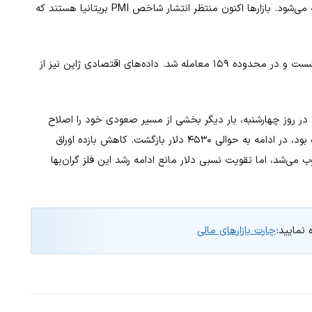
نیز در محدوده‌ای محدود زیر سطح ۱.۳۴۵۰ معامله می‌شود. بازارها اکنون منتظر انتشار شاخص PMI بریتانیا هستند که
پس از هفت روز رشد متوالی اندکی عقب نشست و در محدوده ۱۵۹ معامله شد. داده‌های اقتصادی ژاپن نیز از
 روز چهارشنبه، بار دیگر بخشی از مسیر صعودی خود را اصلاح
کرد. طلا که در معاملات آسیایی تا محدوده ۴۵۷۰ دلار رشد کرده بود، در ادامه به حوالی ۴۵۳۰ دلار بازگشت. کاهش بازده اوراق
 می‌شد، اما تقویت نسبی دلار مانع ادامه رشد این فلز گران‌بها
 نمایید:
چارت بازارهای مالی