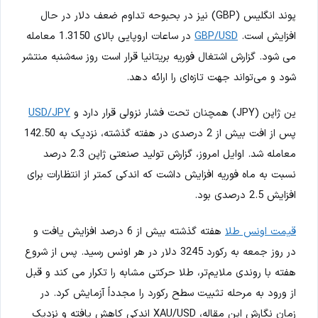
پوند انگلیس (GBP) نیز در بحبوحه تداوم ضعف دلار در حال
افزایش است.
GBP/USD
در ساعات اروپایی بالای 1.3150 معامله
می شود. گزارش اشتغال فوریه بریتانیا قرار است روز سه‌شنبه منتشر
شود و می‌تواند جهت تازه‌ای را ارائه دهد.
ین ژاپن (JPY) همچنان تحت فشار نزولی قرار دارد و
USD/JPY
پس از افت بیش از 2 درصدی در هفته گذشته، نزدیک به 142.50
معامله شد. اوایل امروز، گزارش تولید صنعتی ژاپن 2.3 درصد
نسبت به ماه فوریه افزایش داشت که اندکی کمتر از انتظارات برای
افزایش 2.5 درصدی بود.
قیمت اونس طلا
هفته گذشته بیش از 6 درصد افزایش یافت و
در روز جمعه به رکورد 3245 دلار در هر اونس رسید. پس از شروع
هفته با روندی ملایم‌تر، طلا حرکتی مشابه را تکرار می کند و قبل
از ورود به مرحله تثبیت سطح رکورد را مجدداً آزمایش کرد. در
زمان نگارش این مقاله، XAU/USD اندکی کاهش یافته و نزدیک