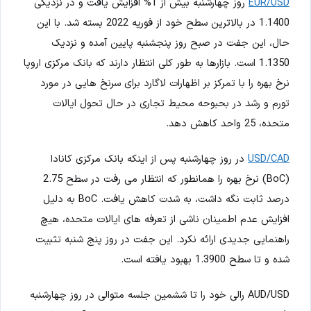
EUR/USD
روز چهارشنبه بیش از 1% افزایش یافت و در نزدیکی
1.1400 در بالاترین سطح خود از فوریه 2022 بسته شد. با این
حال، این جفت در صبح روز پنجشنبه پایین آمده و نزدیک
1.1350 است. بازارها به طور کلی انتظار دارند که بانک مرکزی اروپا
نرخ بهره را با تمرکز بر اظهارات لاگارد برای سرنخ هایی در مورد
تورم و رشد در بحبوحه محیط تجاری در حال تحول ایالات
متحده، 25 واحد کاهش دهد.
USD/CAD
در روز چهارشنبه پس از اینکه بانک مرکزی کانادا
(BoC) نرخ بهره را همانطور که انتظار می رفت در سطح 2.75
درصد ثابت نگه داشت، به شدت کاهش یافت. BoC به دلیل
افزایش عدم اطمینان ناشی از تعرفه های ایالات متحده، هیچ
راهنمایی جدیدی ارائه نکرد. این جفت در روز پنج شنبه تثبیت
شده و تا سطح 1.3900 بهبود یافته است.
AUD/USD رالی خود را تا ششمین جلسه متوالی در روز چهارشنبه