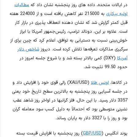
در ایالات متحده، داده های روز پنجشنبه نشان داد که
مطالبات
اولیه بیکاری
به 215000 نفر کاهش یافته است و از 224000 هفته
قبل کمتر گزارش شد که نشان دهنده انعطاف پذیری در بازار کار
است. علاوه بر این، دونالد ترامپ، رئیس‌جمهور آمریکا با ابراز
خوش‌بینی نسبت به دستیابی به توافق، اعلام کرد که چین برای از
سرگیری مذاکرات تعرفه‌ها تلاش کرده است. دیروز
شاخص دلار
آمریکا
(DXY) کمی بالاتر بسته شد و با شروع جلسه امروز در
حدود 99.50 تثبیت شد.
در کالاها،
اونس طلا
(XAU/USD) رالی قوی خود را افزایش داد و
در جلسه آسیایی روز پنجشنبه به بالاترین سطح تاریخ خود یعنی
3357 دلار رسید. با این حال، فلز گرانبها در اواخر روز شاهد عقب
نشینی متوسطی بود که احتمالاً به دلیل کسب سود معامله گران
بود و روز را با 3327 دلار به پایان رساند.
پوند انگلیس (
GBP/USD
) روز پنجشنبه با افزایش قیمت بسته