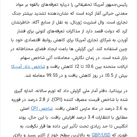
رئیس‌جمهور آمریکا تحقیقاتی را درباره تعرفه‌های بالقوه بر مواد
معدنی حیاتی آغاز کرده است که نشان‌دهنده تشدید بیشتر جنگ
تجاری است. وال استریت ژورنال، به نقل از منابع آگاه، خاطرنشان
کرد که دولت قصد دارد از مذاکرات تعرفه‌های کنونی برای فشار
آوردن به شرکای تجاری آمریکا برای کاهش روابط اقتصادی خود با
چین استفاده کند. این گزارش ها باعث ایجاد فضای محتاطانه در
بازار شده است. در زمان نگارش، معاملات آتی شاخص سهام
ایالات متحده بین 0.6٪ تا 2٪ کاهش یافت و
شاخص دلار آمریکا
بیش از 0.5٪ در روز کاهش یافت و در 99.55 معامله شد.
در بریتانیا، دفتر آمار ملی گزارش داد که تورم سالانه، اندازه گیری
شده با شاخص قیمت مصرف کننده (CPI)، از 2.8 درصد در فوریه
به 2.6 درصد در ماه مارس کاهش یافت.
شاخص CPI
اصلی
مطابق با انتظارات 3.4 درصد افزایش یافت. با این حال، پوند
انگلیس تا حد زیادی تحت تأثیر این داده ها قرار نگرفت، به
طوری که
GBP/USD
به بالاترین سطح خود از اکتبر رسید و بالای