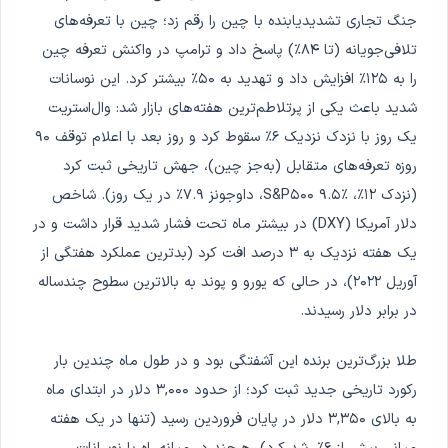
جنگ تجاری تشدیدیابنده با چین را رقم زد؛ چین با تعرفه‌های
تلافی‌جویانه (تا ۸۴٪) پاسخ داد و ترامپ در واکنش تعرفه چین
را به ۱۲۵٪ افزایش داد و تهدید به ۵۰٪ بیشتر کرد. این نوسانات
شدید باعث یکی از پرتلاطم‌ترین هفته‌های بازار شد: وال‌استریت
یک روز با نزدک نزدیک ۶٪ سقوط کرد و روز بعد با اعلام توقف ۹۰
روزه تعرفه‌های متقابل (به‌جز چین)، جهش تاریخی ثبت کرد
(نزدک ۱۲٪، S&P۵۰۰ ۹.۵٪، داوجونز ۷.۹٪ در یک روز). شاخص
دلار آمریکا (DXY) در بیشتر ماه تحت فشار شدید قرار داشت و در
یک هفته نزدیک به ۳ درصد افت کرد (بدترین عملکرد هفتگی از
آوریل ۲۰۲۲)، در حالی که یورو و پوند به بالاترین سطوح چندساله
در برابر دلار رسیدند.
طلا بزرگ‌ترین برنده این آشفتگی بود و در طول ماه چندین بار
رکورد تاریخی جدید ثبت کرد؛ از حدود ۳,۰۰۰ دلار در ابتدای ماه
به بالای ۳,۳۵۰ دلار در پایان فروردین رسید (تنها در یک هفته