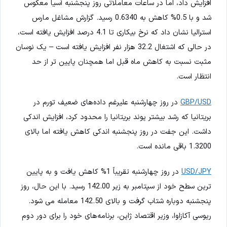
افزایش داد، اما در ساعات معاملاتی روز پنجشنبه آسیا معکوس
شد و با 0.5% کاهش به 0.6340 رسید. گزارش مشاغل مارس
استرالیا نشان داد که نرخ بیکاری تا 4.1 درصد افزایش یافته است،
در حالی که اشتغال 32.2 هزار نفر افزایش یافته است – یک نوسان
مثبت نسبت به کاهش ماه قبل اما همچنان پایین تر از حد
انتظار است.
GBP/USD
در روز چهارشنبه علیرغم داده‌های ضعیف تورم در
بریتانیا که رشد بیشتر پوند بریتانیا را محدود کرد، افزایش اندکی
داشت. این جفت در روز پنجشنبه اندکی کاهش یافته اما بالای
1.3200 باقی مانده است.
USD/JPY
در روز چهارشنبه تقریباً 1% کاهش یافت و به پایین
ترین سطح خود از سپتامبر به زیر 142.00 رسید. با این حال، روز
پنجشنبه دوباره شتاب گرفت و بالای 142.50 معامله می شود.
ریوسی آکازاوا، وزیر اقتصاد ژاپن، برنامه‌های خود را برای دور دوم