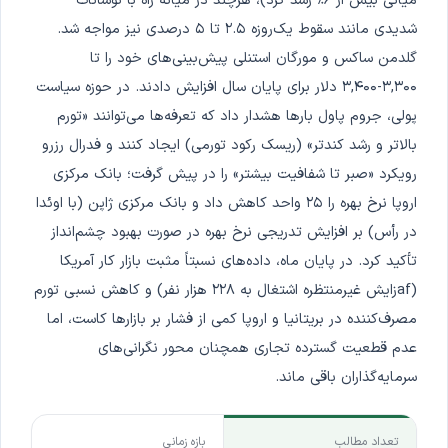
میانی بیش از ۶٪ رشد کرد)، هرچند در میانه راه با نوسانات
شدیدی مانند سقوط یک‌روزه ۲.۵ تا ۵ درصدی نیز مواجه شد.
گلدمن ساکس و مورگان استنلی پیش‌بینی‌های خود را تا
۳,۳۰۰-۳,۴۰۰ دلار برای پایان سال افزایش دادند. در حوزه سیاست
پولی، جروم پاول بارها هشدار داد که تعرفه‌ها می‌توانند «تورم
بالاتر و رشد کندتر» (ریسک رکود تورمی) ایجاد کنند و فدرال رزرو
رویکرد «صبر تا شفافیت بیشتر» را در پیش گرفت؛ بانک مرکزی
اروپا نرخ بهره را ۲۵ واحد کاهش داد و بانک مرکزی ژاپن (با اوئدا
در رأس) بر افزایش تدریجی نرخ بهره در صورت بهبود چشم‌انداز
تأکید کرد. در پایان ماه، داده‌های نسبتاً مثبت بازار کار آمریکا
(afزایش غیرمنتظره اشتغال به ۲۲۸ هزار نفر) و کاهش نسبی تورم
مصرف‌کننده در بریتانیا و اروپا کمی از فشار بر بازارها کاست، اما
عدم قطعیت گسترده تجاری همچنان محور نگرانی‌های
سرمایه‌گذاران باقی ماند.
تعداد مطالب
بازه زمانی