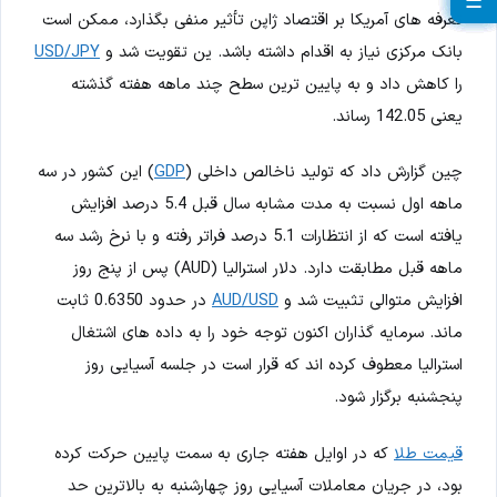
☰
☰
☰
☰
☰
☰
☰
☰
☰
تعرفه های آمریکا بر اقتصاد ژاپن تأثیر منفی بگذارد، ممکن است
بانک مرکزی نیاز به اقدام داشته باشد. ین تقویت شد و
USD/JPY
را کاهش داد و به پایین ترین سطح چند ماهه هفته گذشته
یعنی 142.05 رساند.
چین گزارش داد که تولید ناخالص داخلی (
GDP
) این کشور در سه
ماهه اول نسبت به مدت مشابه سال قبل 5.4 درصد افزایش
یافته است که از انتظارات 5.1 درصد فراتر رفته و با نرخ رشد سه
ماهه قبل مطابقت دارد. دلار استرالیا (AUD) پس از پنج روز
افزایش متوالی تثبیت شد و
AUD/USD
در حدود 0.6350 ثابت
ماند. سرمایه گذاران اکنون توجه خود را به داده های اشتغال
استرالیا معطوف کرده اند که قرار است در جلسه آسیایی روز
پنجشنبه برگزار شود.
قیمت طلا
که در اوایل هفته جاری به سمت پایین حرکت کرده
بود، در جریان معاملات آسیایی روز چهارشنبه به بالاترین حد