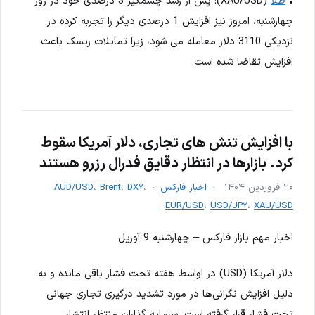
•
طلا
(XAU/USD): پس از رشد چشمگیر 3 درصدی خود در روز
چهارشنبه، امروز نیز افزایش 1 درصدی دیگر را تجربه کرده در
نزدیکی 3110 دلار معامله می شود، زیرا تمایلات ریسک باعث
افزایش تقاضا شده است.
با افزایش تنش های تجاری، دلار آمریکا سقوط
کرد. بازارها در انتظار دقایق فدرال رزرو هستند
۲۰ فروردین ۱۴۰۴
اخبار فارکس
،
DXY
،
Brent
،
AUD/USD
EUR/USD
،
USD/JPY
،
XAU/USD
اخبار مهم بازار فارکس – چهارشنبه 9 آوریل
دلار آمریکا (USD) در اواسط هفته تحت فشار باقی مانده و به
دلیل افزایش نگرانی‌ها در مورد تشدید درگیری تجاری جهانی
تحت فشار قرار گرفته است. سرمایه گذاران منتظر انتشار