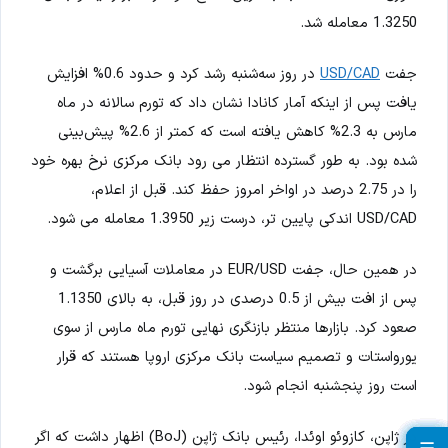
1.3250 معامله شد.
جفت
USD/CAD
در روز سه‌شنبه رشد کرد و حدود 0.6% افزایش
یافت پس از اینکه آمار کانادا نشان داد که تورم سالانه در ماه
مارس به 2.3% کاهش یافته است که کمتر از 2.6% پیش‌بینی
شده بود. به طور گسترده انتظار می رود بانک مرکزی نرخ بهره خود
را در 2.75 درصد در اواخر امروز حفظ کند. قبل از اعلام،
USD/CAD اندکی پایین تر، درست زیر 1.3950 معامله می شود.
در همین حال، جفت EUR/USD در معاملات آسیایی برگشت و
پس از افت بیش از 0.5 درصدی در روز قبل، به بالای 1.1350
صعود کرد. بازارها منتظر بازنگری نهایی تورم ماه مارس از سوی
یورواستات و تصمیم سیاست بانک مرکزی اروپا هستند که قرار
است روز پنجشنبه انجام شود.
در ژاپن، کازوئو اوئدا، رئیس بانک ژاپن (BoJ) اظهار داشت که اگر