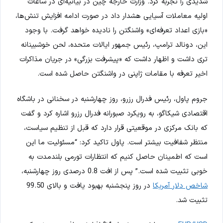
شدیدی را تجربه کرد. وزارت خارجه چین در بیانیه‌ای در ساعات
اولیه معاملات آسیایی هشدار داد در صورت ادامه افزایش تنش‌ها،
«بازی اعداد تعرفه‌ای» واشنگتن را نادیده خواهد گرفت. با وجود
این، دونالد ترامپ، رئیس جمهور ایالات متحده، لحن خوشبینانه
تری داشت و اظهار داشت که «پیشرفت بزرگی» در جریان مذاکرات
اخیر تعرفه با مقامات ژاپنی در واشنگتن حاصل شده است.
جروم پاول، رئیس فدرال رزرو، روز چهارشنبه در سخنانی در باشگاه
اقتصادی شیکاگو، به رویکرد صبورانه فدرال رزرو اشاره کرد و گفت
که بانک مرکزی در موقعیتی قرار دارد که قبل از تنظیم سیاست،
منتظر شفافیت بیشتر است. پاول تاکید کرد: “مسئولیت ما این
است که اطمینان حاصل کنیم که انتظارات تورمی بلندمدت به
خوبی تثبیت شده است.” پس از افت 0.8 درصدی روز چهارشنبه،
شاخص دلار آمریکا
در روز پنجشنبه بهبود یافت و بالای 99.50
تثبیت شد.