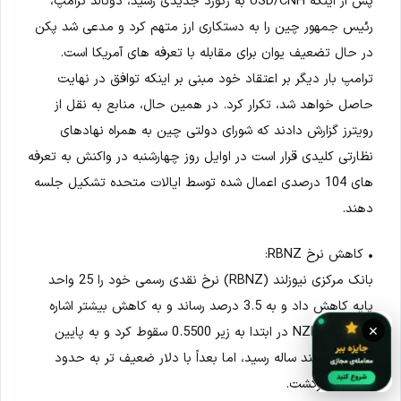
پس از اینکه USD/CNH به رکورد جدیدی رسید، دونالد ترامپ،
رئیس جمهور چین را به دستکاری ارز متهم کرد و مدعی شد پکن
در حال تضعیف یوان برای مقابله با تعرفه های آمریکا است.
ترامپ بار دیگر بر اعتقاد خود مبنی بر اینکه توافق در نهایت
حاصل خواهد شد، تکرار کرد. در همین حال، منابع به نقل از
رویترز گزارش دادند که شورای دولتی چین به همراه نهادهای
نظارتی کلیدی قرار است در اوایل روز چهارشنبه در واکنش به تعرفه
های 104 درصدی اعمال شده توسط ایالات متحده تشکیل جلسه
دهند.
• کاهش نرخ RBNZ:
بانک مرکزی نیوزلند (RBNZ) نرخ نقدی رسمی خود را 25 واحد
پایه کاهش داد و به 3.5 درصد رساند و به کاهش بیشتر اشاره
×
کرد. NZD/USD در ابتدا به زیر 0.5500 سقوط کرد و به پایین
ترین حد چند ساله رسید، اما بعداً با دلار ضعیف تر به حدود
0.5550 بازگشت.