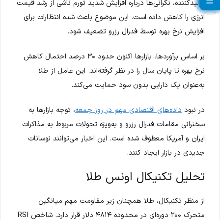
☰
☰
☰
☰
☰
☰
☰
☰
☰
☰
☰
☰
☰
☰
☰
☰
☰
☰
☰
☰
تولیدکننده، نگرانی‌ها درباره افزایش شدید تورم ناشی از رشد قیمت
انرژی را کاهش داده است. این موضوع باعث شده انتظارات برای
افزایش نرخ بهره توسط فدرال رزرو تضعیف شود.
بر اساس برآوردها، بازارها اکنون حدود ۳۰ درصد احتمال کاهش
نرخ بهره تا پایان سال را در نظر گرفته‌اند. این عامل از طلا
به‌عنوان یک دارایی بدون سود حمایت می‌کند.
در نبود
داده‌های اقتصادی مهم در روز جمعه
، توجه بازارها به
سخنرانی مقامات فدرال رزرو و به‌ویژه تحولات مربوط به مذاکرات
ایران و آمریکا معطوف شده است. این اخبار می‌توانند نوسانات
جدیدی در بازار ایجاد کنند.
تحلیل تکنیکال اونس طلا
از منظر تکنیکال، طلا همچنان زیر مقاومت مهم میانگین
متحرک ۲۰۰ دوره‌ای در محدوده ۴۸۱۴ دلار قرار دارد. شاخص RSI