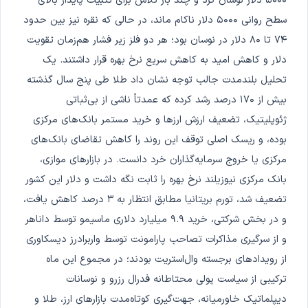
۵۰۰۰ دلار نوسان کرد و چند بار تلاش برای تثبیت پایدار بالای
سطح روانی ۵۰۰۰ دلار ناکام ماند، در حالی که نقره نیز بین حدود
۷۴ تا ۸۰ دلار در نوسان بود؛ هر دو فلز زیر فشار هم‌زمان تقویت
دلار و کاهش امید به کاهش سریع نرخ بهره قرار داشتند. یک
تحلیل بلندمدت جالب توجه نشان داد طلا طی پنج سال گذشته
بیش از ۱۷۰ درصد رشد کرده که عمدتاً ناشی از بی‌ثباتی
ژئوپلیتیک، تضعیف ارزش ارزها و خرید مستمر بانک‌های مرکزی
بوده، و ریسک اصلی توقف این روند را کاهش تقاضای بانک‌های
مرکزی یا خروج سرمایه‌گذاران خرد دانست. در بازارهای موازی،
بانک مرکزی نیوزیلند نرخ بهره را ثابت نگه داشت و دلار این کشور
تضعیف شد، تورم بریتانیا مطابق انتظار به ۳ درصد کاهش یافت،
و در بخش شرکتی، خرید ۹.۹ میلیارد دلاری ماسیمو توسط داناهر
و از سرگیری مذاکرات تصاحب پارامونت توسط واربرادرز دیسکاوری
از رویدادهای برجسته وال‌استریت بودند؛ در مجموع این ماه
ترکیبی از سیاست پولی محتاطانه فدرال رزرو و نوسانات
دیپلماتیک خاورمیانه، جهت‌گیری کوتاه‌مدت بازارهای ارز، طلا و