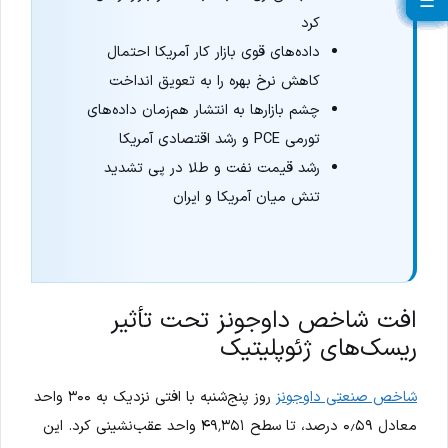
☰
☰
☰
☰
☰
☰
☰
☰
☰
☰
☰
☰
☰
☰
☰
☰
☰
☰
☰
کرد
داده‌های قوی بازار کار آمریکا احتمال
کاهش نرخ بهره را به تعویق انداخت
چشم بازارها به انتشار هم‌زمان داده‌های
تورمی PCE و رشد اقتصادی آمریکا
رشد قیمت نفت و طلا در پی تشدید
تنش میان آمریکا و ایران
افت شاخص داوجونز تحت تأثیر
ریسک‌های ژئوپلیتیک
شاخص صنعتی داوجونز
روز پنج‌شنبه با افتی نزدیک به ۳۰۰ واحد
معادل ۰٫۵۹ درصد، تا سطح ۴۹٬۳۵۱ واحد عقب‌نشینی کرد. این