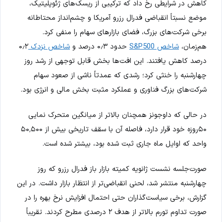
کاهش در شرایطی رخ داد که ترکیبی از ریسک‌های ژئوپلیتیک،
موضع نسبتاً انقباضی فدرال رزرو آمریکا و چشم‌انداز محتاطانه
برخی شرکت‌های بزرگ، فضای بازارهای سهام را منفی کرد.
هم‌زمان،
شاخص S&P500
حدود ۰٫۳ درصد و
شاخص نزدک
۰٫۲
درصد کاهش یافتند. این افت‌ها بخش قابل توجهی از رشد روز
چهارشنبه را خنثی کرد؛ رشدی که عمدتاً ناشی از صعود سهام
شرکت‌های بزرگ فناوری و عملکرد مثبت بخش مالی و انرژی بود.
در حالی که داوجونز همچنان بالاتر از میانگین متحرک نمایی
۵۰روزه خود قرار دارد، فاصله آن با سقف تاریخی بیش از ۵۰٬۵۰۰
واحد که اوایل ماه جاری ثبت شده بود، بیشتر شده است.
صورت‌جلسه نشست ژانویه کمیته بازار باز فدرال رزرو که روز
چهارشنبه منتشر شد، لحنی انقباضی‌تر از انتظار بازار داشت. در این
گزارش، برخی سیاست‌گذاران حتی احتمال افزایش نرخ بهره را در
صورت تداوم تورم بالاتر از هدف ۲ درصدی مطرح کردند. تقریباً