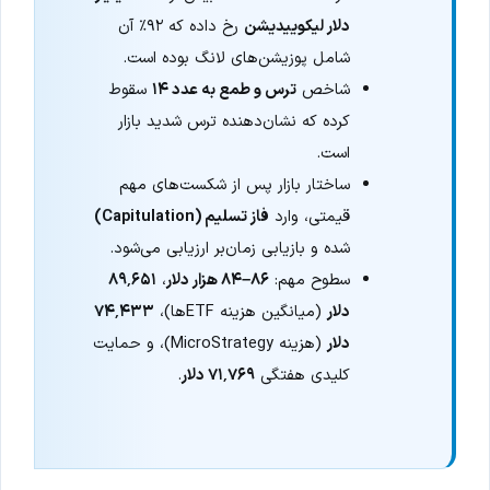
دلار لیکوییدیشن
رخ داده که ۹۲٪ آن
شامل پوزیشن‌های لانگ بوده است.
شاخص
ترس و طمع به عدد ۱۴
سقوط
کرده که نشان‌دهنده ترس شدید بازار
است.
ساختار بازار پس از شکست‌های مهم
قیمتی، وارد
فاز تسلیم (Capitulation)
شده و بازیابی زمان‌بر ارزیابی می‌شود.
سطوح مهم:
۸۶–۸۴ هزار دلار
،
۸۹٬۶۵۱
دلار
(میانگین هزینه ETFها)،
۷۴٬۴۳۳
دلار
(هزینه MicroStrategy)، و حمایت
کلیدی هفتگی
۷۱٬۷۶۹ دلار
.