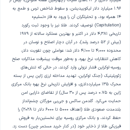
میلیارد دلاری از ETFهای اسپات (چهارمین هفته متوالی)، بیش از
۱.۹۶ میلیارد دلار لیکوییدیشن، و سقوط شاخص ترس و طمع به
۱۴ همراه بود، و تحلیلگران آن را ورود به فاز «تسلیم»
(Capitulation) توصیف کردند. طلا نیز با وجود ثبت رکورد
تاریخی ۴,۳۸۱ دلار در اکتبر و بهترین عملکرد سالانه از ۱۹۷۹
(بیش از ۵۲ درصد رشد)، در آبان دچار اصلاح و نوسان در
محدوده ۴,۰۰۰ تا ۴,۱۰۰ دلار شد؛ عواملی چون تقویت دلار،
کاهش انتظارات نرخ بهره، و به‌طور موقت پیشرفت مذاکرات صلح
روسیه-اوکراین فشار نزولی وارد کردند، در حالی که تنش‌های
ژئوپلیتیک (جنگ اوکراین، تهدید مداخله ارزی ژاپن پس از بسته
محرک ۱۳۵ میلیارددلاری، و افزایش تاریخی نرخ بهره بانک مرکزی
ژاپن به ۰.۷۵ درصد پس از ۳۰ سال) از تقاضای دارایی امن
حمایت می‌کرد. گلدمن ساکس و جی‌پی مورگان چشم‌انداز
بلندمدت صعودی طلا (اهداف ۵۰۰۰ تا ۶۰۰۰ دلار تا ۲۰۲۸) را
حفظ کردند، و بانک مرکزی روسیه برای نخستین‌بار به فروش
فیزیکی طلا از ذخایر خود (در کنار خرید مستمر چین) دست زد.