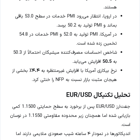
هستند.
در اروپا، انتظار می‌رود PMI خدمات در سطح 53.0 باقی
بماند و PMI تولید به 50.2 برسد.
در آمریکا، PMI تولید به 52.0 و PMI خدمات در 54.8
تخمین زده شده است.
شاخص احساسات مصرف‌کننده میشیگان احتمالاً از 50.3
به
50.5
افزایش می‌یابد.
نرخ بیکاری آمریکا با افزایش غیرمنتظره به
۴.۴٪
بخشی از
هیجان مثبت بازار نسبت به NFP را خنثی کرد.
تحلیل تکنیکال EUR/USD
جفت‌ارز EUR/USD پس از برخورد به سطح حمایتی 1.1500 کمی
بازیابی شده اما همچنان زیر محدوده مقاومتی 1.1550 در نوسان
است.
اندیکاتورها در نمودار ۴ ساعته شیب صعودی ملایمی دارند اما