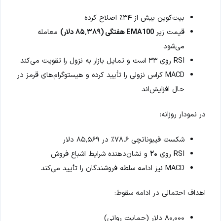
بیت‌کوین بیش از ۳۴٪ اصلاح کرده
قیمت زیر
EMA100 هفتگی (۸۵٬۳۸۹ دلار)
معامله
می‌شود
RSI روی ۳۳ است و تمایل بازار به نزول را تقویت می‌کند
MACD کراس نزولی را تأیید کرده و هیستوگرام‌های قرمز در
حال افزایش‌اند
در نمودار روزانه:
شکست فیبوناتچی ۷۸.۶٪ در ۸۵٬۵۶۹ دلار
RSI روی
۲۰
و نشان‌دهنده شرایط اشباع فروش
MACD نیز ادامه سلطه فروشندگان را تأیید می‌کند
اهداف احتمالی در ادامه سقوط:
۸۰٬۰۰۰ دلار (حمایت روانی)