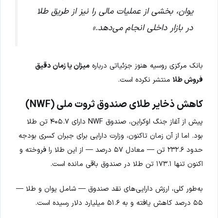
یوان، بخشی از عملیات مالی را نیز از طریق طلا
در بازار داخلی انجام می‌دهد.»
بانک مرکزی روسیه هنوز جزئیاتی درباره
میزان یا زمان دقیق
فروش طلا
منتشر نکرده است.
کاهش ذخایر طلای صندوق ثروت ملی (NWF)
پیش از آغاز جنگ اوکراین، صندوق NWF دارای ۴۰۵.۷ تن طلا
بود. اما از آن زمان تاکنون، وزارت دارایی برای جبران کسری بودجه
حدود ۲۳۲.۶ تن — معادل ۵۷ درصد — از این طلا را فروخته و
اکنون تنها ۱۷۳.۱ تن طلا در صندوق باقی مانده است.
به‌طور کلی، ارزش دارایی‌های نقد صندوق — شامل یوان و طلا —
۵۵ درصد کاهش یافته و به ۵۱.۶ میلیارد دلار رسیده است.