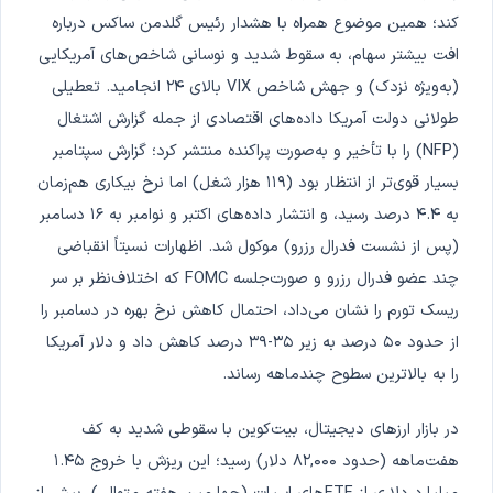
کند؛ همین موضوع همراه با هشدار رئیس گلدمن ساکس درباره
افت بیشتر سهام، به سقوط شدید و نوسانی شاخص‌های آمریکایی
(به‌ویژه نزدک) و جهش شاخص VIX بالای ۲۴ انجامید. تعطیلی
طولانی دولت آمریکا داده‌های اقتصادی از جمله گزارش اشتغال
(NFP) را با تأخیر و به‌صورت پراکنده منتشر کرد؛ گزارش سپتامبر
بسیار قوی‌تر از انتظار بود (۱۱۹ هزار شغل) اما نرخ بیکاری هم‌زمان
به ۴.۴ درصد رسید، و انتشار داده‌های اکتبر و نوامبر به ۱۶ دسامبر
(پس از نشست فدرال رزرو) موکول شد. اظهارات نسبتاً انقباضی
چند عضو فدرال رزرو و صورت‌جلسه FOMC که اختلاف‌نظر بر سر
ریسک تورم را نشان می‌داد، احتمال کاهش نرخ بهره در دسامبر را
از حدود ۵۰ درصد به زیر ۳۵-۳۹ درصد کاهش داد و دلار آمریکا
را به بالاترین سطوح چندماهه رساند.
در بازار ارزهای دیجیتال، بیت‌کوین با سقوطی شدید به کف
هفت‌ماهه (حدود ۸۲,۰۰۰ دلار) رسید؛ این ریزش با خروج ۱.۴۵